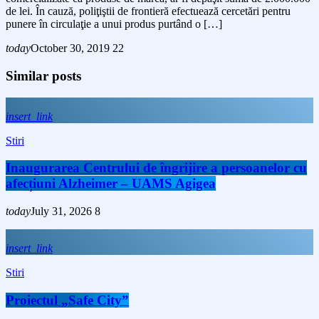
de lei. În cauză, poliţiştii de frontieră efectuează cercetări pentru
punere în circulaţie a unui produs purtând o […]
today
October 30, 2019
22
Similar posts
insert_link
Stiri
Inaugurarea Centrului de îngrijire a persoanelor cu
afecțiuni Alzheimer – UAMS Agigea
today
July 31, 2026
8
insert_link
Stiri
Proiectul „Safe City”