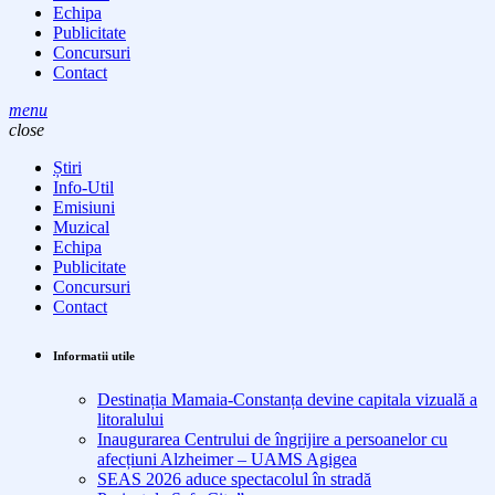
Echipa
Publicitate
Concursuri
Contact
menu
close
Știri
Info-Util
Emisiuni
Muzical
Echipa
Publicitate
Concursuri
Contact
Informatii utile
Destinația Mamaia-Constanța devine capitala vizuală a
litoralului
Inaugurarea Centrului de îngrijire a persoanelor cu
afecțiuni Alzheimer – UAMS Agigea
SEAS 2026 aduce spectacolul în stradă