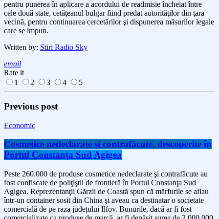
pentru punerea în aplicare a acordului de readmisie încheiat între
cele două state, cetăţeanul bulgar fiind predat autorităţilor din ţara
vecină, pentru continuarea cercetărilor şi dispunerea măsurilor legale
care se impun.
Written by:
Stiri Radio Sky
email
Rate it
1
2
3
4
5
Previous post
Economic
Cosmetice nedeclarate şi contrafăcute, descoperite în
Portul Constanţa Sud Agigea
Peste 260.000 de produse cosmetice nedeclarate şi contrafăcute au
fost confiscate de poliţiştii de frontieră în Portul Constanţa Sud
Agigea. Reprezentanţii Gărzii de Coastă spun că mărfurile se aflau
într-un container sosit din China şi aveau ca destinatar o societate
comercială de pe raza județului Ilfov. Bunurile, dacă ar fi fost
comercializate ca produse de marcă, ar fi depăşit suma de 2.000.000