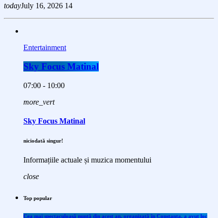
today
July 16, 2026
14
Entertainment
Sky Focus Matinal
07:00 - 10:00
more_vert
Sky Focus Matinal
niciodată singur!
Informațiile actuale și muzica momentului
close
Top popular
Cea mai spectaculoasă nuntă din acest an, organizată în Constanța, a avut loc