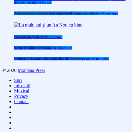
noaptea trecută pe litoral.
7 centre de examen pentru învăţământul bilingv organizate la Constanţa
La mulți ani și un An Nou cu bine!
Sectia 1 Politie Constanta are un nou sef
Uniunea Județeană a Pensionarilor din Constanța are un nou sediu
© 2026
Montana Press
Stiri
Info-Util
Muzical
Privacy
Contact