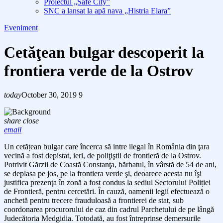
Proiectul „Safe City”
SNC a lansat la apă nava „Histria Elara”
Eveniment
Cetăţean bulgar descoperit la
frontiera verde de la Ostrov
today
October 30, 2019
9
share
close
email
Un cetățean bulgar care încerca să intre ilegal în România din ţara
vecină a fost depistat, ieri, de poliţiştii de frontieră de la Ostrov.
Potrivit Gărzii de Coastă Constanţa, bărbatul, în vârstă de
54 de ani,
se deplasa
pe jos, pe la frontiera verde şi, deoarece acesta nu îşi
justifica prezenţa în zonă a fost condus la sediul Sectorului Poliției
de Frontieră, pentru cercetări. În cauză, oamenii legii efectuează o
anchetă pentru trecere frauduloasă a frontierei de stat, sub
coordonarea procurorului de caz din cadrul Parchetului de pe lângă
Judecătoria Medgidia. Totodată, au fost întreprinse demersurile