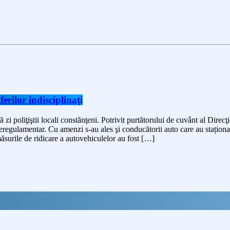
ferilor indisciplinaţi
 zi poliţiştii locali constănţeni. Potrivit purtătorului de cuvânt al Dire
regulamentar. Cu amenzi s-au ales şi conducătorii auto care au staționat în
măsurile de ridicare a autovehiculelor au fost […]