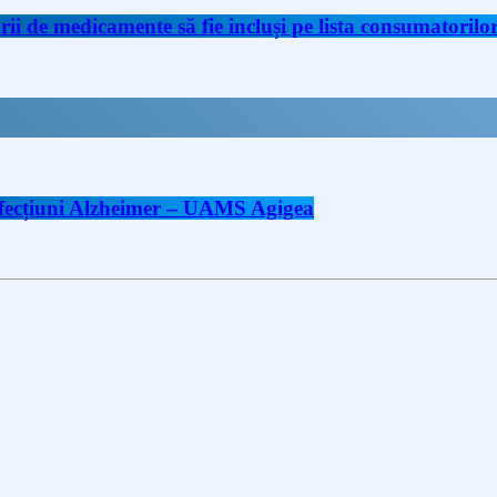
de medicamente să fie incluși pe lista consumatorilor 
 afecțiuni Alzheimer – UAMS Agigea