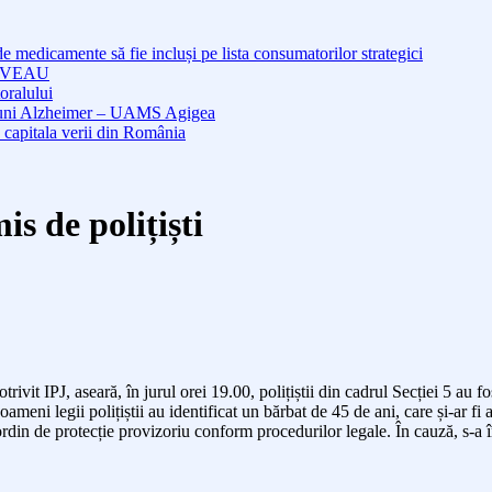
medicamente să fie incluși pe lista consumatorilor strategici
NOUVEAU
oralului
cțiuni Alzheimer – UAMS Agigea
 capitala verii din România
s de polițiști
otrivit IPJ, aseară, în jurul orei 19.00,
polițiști
i
din cadrul Secției 5 au fos
oameni legii
polițiștii au identificat un bărbat de 45 de ani, care și-ar f
rdin de protecție provizoriu conform procedurilor legale. În cauză, s-a în