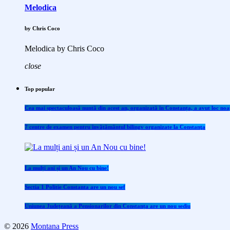
Melodica
by Chris Coco
Melodica by Chris Coco
close
Top popular
Cea mai spectaculoasă nuntă din acest an, organizată în Constanța, a avut loc noap
7 centre de examen pentru învăţământul bilingv organizate la Constanţa
La mulți ani și un An Nou cu bine!
Sectia 1 Politie Constanta are un nou sef
Uniunea Județeană a Pensionarilor din Constanța are un nou sediu
© 2026
Montana Press