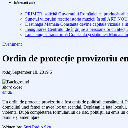
Informatii utile
PRIMER, solicită Guvernului României ca producătorii de 
Sunetul viitorului rescrie istoria muzicii în stil ART 
Destinația Mamaia-Constanța devine capitala vizuală a lit
Inaugurarea Centrului de îngrijire a persoanelor cu afe
Luna august transformă Constanța și stațiunea Mamaia în
Eveniment
Ordin de protecție provizoriu emi
today
September 18, 2019
5
share
close
email
Un ordin de
protecție provizoriu
a fost
emis de polițiști
i constănţeni. P
domiciliul unei femei ar avea loc un scandal. Deplasați la fața locului,
violență. După completarea formularului de risc, polițiștii au emis un o
familie și amenințare.
Written by:
Stiri Radio Sky