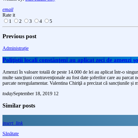
email
Rate it
1
2
3
4
5
Previous post
Administrație
Poliţiştii locali constănţeni au aplicat zeci de amenzi şo
Amenzi în valoare totală de peste 14.000 de lei au aplicat într-o singură
multe sancţiuni contravenţionale au fost date şoferilor care au parcat ne
parcate neregulamentar. Valentina Chiriţă a precizat că sancțiunile și 
today
September 18, 2019
12
Similar posts
insert_link
Sănătate