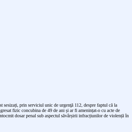
t sesizați, prin
serviciul unic de urgenţă
112, despre faptul că la
i agresat fizic concubina de 49 de ani și ar fi amenințat-o cu acte de
tocmit dosar penal sub aspectul săvârșirii infracțiunilor de violență în