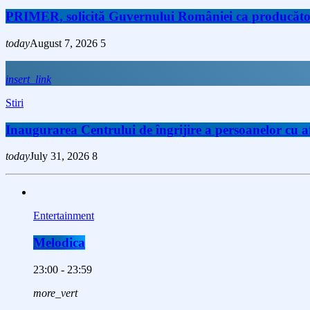
PRIMER, solicită Guvernului României ca producătorii 
today
August 7, 2026
5
insert_link
Stiri
Inaugurarea Centrului de îngrijire a persoanelor cu
today
July 31, 2026
8
Entertainment
Melodica
23:00 - 23:59
more_vert