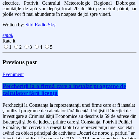
electrice. Potrivit Centrului Meteorologic Regional Dobrogea,
cantităţile de apă vor depăşi local 20 de litri pe metrul pătrat, iar
ploile vor fi mai abundente în noaptea de joi spre vineri.
Written by:
Stiri Radio Sky
email
Rate it
1
2
3
4
5
Previous post
Eveniment
Percheziţii la o firmă care a instalat programe de
calculator fără licenţă
Percheziţii la Constanţa la reprezentanţii unei firme care ar fi instalat
şi utilizat programe de calculator fără licenţă. Poliţiştii Direcţiei de
Investigare a Criminalităţii Economice au descins la 59 de adrese din
Bucureşti şi 36 de judeţe, printre care şi Constanţa. Potrivit Poliţiei
Române, din cercetări a reieşit faptul că reprezentanţii unei societăți
având ca obiect principal de activitate „Jocuri de noroc și pariuri” ar
fi instalat și utilizat, în perioada 2016 – 2019, programe de calculator