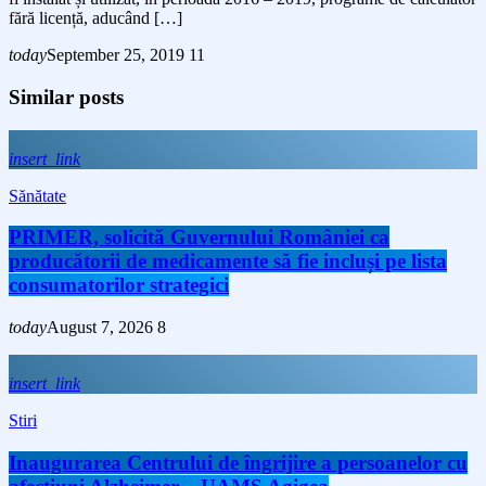
fără licență, aducând […]
today
September 25, 2019
11
Similar posts
insert_link
Sănătate
PRIMER, solicită Guvernului României ca
producătorii de medicamente să fie incluși pe lista
consumatorilor strategici
today
August 7, 2026
8
insert_link
Stiri
Inaugurarea Centrului de îngrijire a persoanelor cu