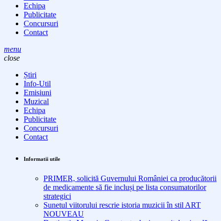
Echipa
Publicitate
Concursuri
Contact
menu
close
Știri
Info-Util
Emisiuni
Muzical
Echipa
Publicitate
Concursuri
Contact
Informatii utile
PRIMER, solicită Guvernului României ca producătorii
de medicamente să fie incluși pe lista consumatorilor
strategici
Sunetul viitorului rescrie istoria muzicii în stil ART
NOUVEAU