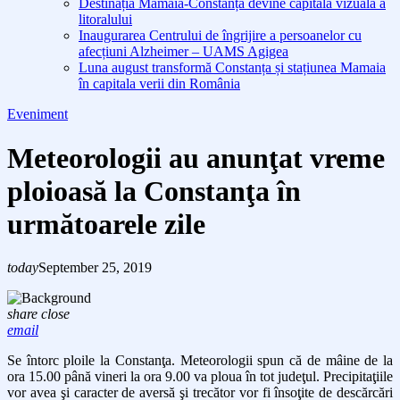
Destinația Mamaia-Constanța devine capitala vizuală a
litoralului
Inaugurarea Centrului de îngrijire a persoanelor cu
afecțiuni Alzheimer – UAMS Agigea
Luna august transformă Constanța și stațiunea Mamaia
în capitala verii din România
Eveniment
Meteorologii au anunţat vreme
ploioasă la Constanţa în
următoarele zile
today
September 25, 2019
share
close
email
Se întorc ploile la Constanţa. Meteorologii spun că de mâine de la
ora 15.00 până vineri la ora 9.00 va ploua în tot judeţul. Precipitaţiile
vor avea şi caracter de aversă şi trecător vor fi însoţite de descărcări