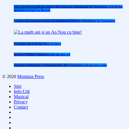
Cea mai spectaculoasă nuntă din acest an, organizată în Constanța, a avut loc
noaptea trecută pe litoral.
7 centre de examen pentru învăţământul bilingv organizate la Constanţa
La mulți ani și un An Nou cu bine!
Sectia 1 Politie Constanta are un nou sef
Uniunea Județeană a Pensionarilor din Constanța are un nou sediu
© 2026
Montana Press
Stiri
Info-Util
Muzical
Privacy
Contact