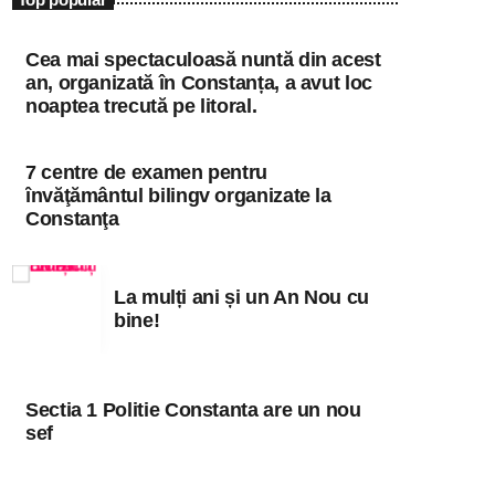
niciodată singur!
Cea mai spectaculoasă nuntă din acest
Informațiile actuale și muzica momentului
an, organizată în Constanța, a avut loc
noaptea trecută pe litoral.
7 centre de examen pentru
învăţământul bilingv organizate la
Constanţa
La mulți ani și un An Nou cu
bine!
Sectia 1 Politie Constanta are un nou
sef