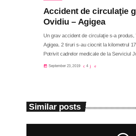
Accident de circulaţie 
Ovidiu – Agigea
Un grav accident de circulaţie s-a produs,
Agigea. 2 tiruri s-au ciocnit la kilometrul 17
Potrivit cadrelor medicale de la Serviciul
victime a suferit fracturi de membre inferio
September 23, 2019
4
today
cu elicopterul SMURD, iar cealaltă s-a ales
stabili şi conștienți. Accidentul a avut loc 
Similar posts