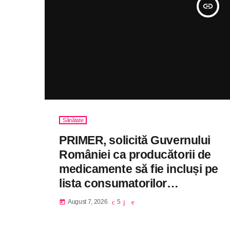
insert_link
Sănătate
PRIMER, solicită Guvernului
României ca producătorii de
medicamente să fie incluși pe
lista consumatorilor
strategici
August 7, 2026
5
today