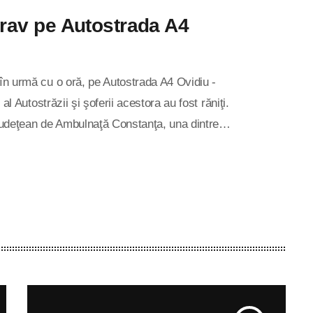
grav pe Autostrada A4
 în urmă cu o oră, pe Autostrada A4 Ovidiu -
 al Autostrăzii şi şoferii acestora au fost răniţi.
 Judeţean de Ambulnaţă Constanţa, una dintre
are și superioare şi a fost transportată la Spital
 cu traumatisme superficiale. Ambii şoferii sunt
[…]