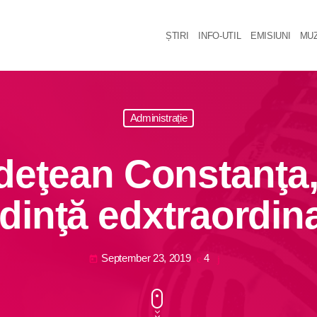
ȘTIRI
INFO-UTIL
EMISIUNI
MUZ
Administrație
udeţean Constanţa,
dinţă edxtraordin
September 23, 2019
4
today