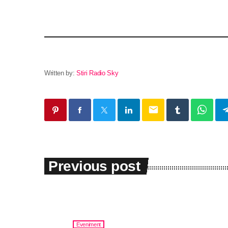
Written by:
Stiri Radio Sky
email
Previous post
Eveniment