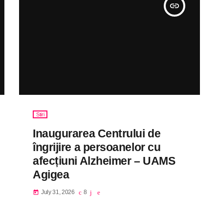
insert_link
Stiri
Inaugurarea Centrului de
îngrijire a persoanelor cu
afecțiuni Alzheimer – UAMS
Agigea
July 31, 2026
8
today