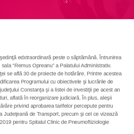
şedinţă edxtraordinară peste o săptămână. Întrunirea
n sala
“
Remus Opreanu” a Palatului Administrativ.
nţei se află 30 de proiecte de hotărâre. Printre acestea
ificarea Programului cu obiectivele şi lucrările de
udeţului Constanţa şi a listei de investiţii pe acest an
 aflată în reorganizare judiciară. În plus, aleşii
tărâre privind aprobarea tarifelor percepute pentru
atea Judeţeană de Transport, precum şi cel ce vizează
pe 2019 pentru Spitalul Clinic de Pneumoftiziologie