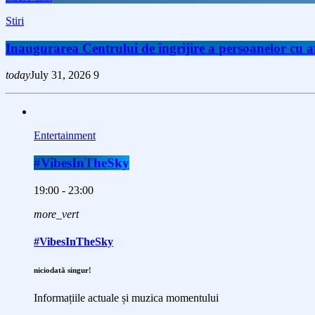
Stiri
Inaugurarea Centrului de îngrijire a persoanelor cu
today
July 31, 2026
9
Entertainment
#VibesInTheSky
19:00 - 23:00
more_vert
#VibesInTheSky
niciodată singur!
Informațiile actuale și muzica momentului