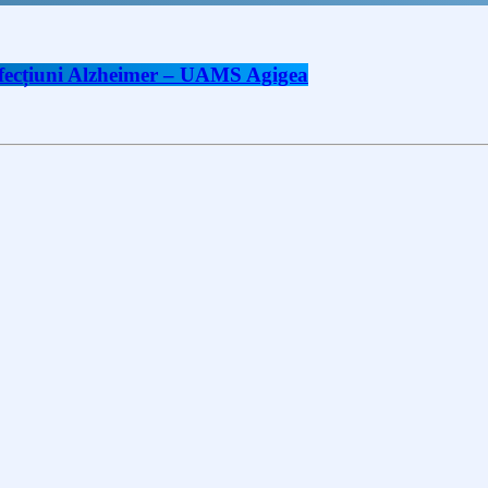
 afecțiuni Alzheimer – UAMS Agigea