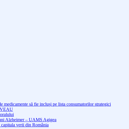
medicamente să fie incluși pe lista consumatorilor strategici
NOUVEAU
oralului
cțiuni Alzheimer – UAMS Agigea
 capitala verii din România