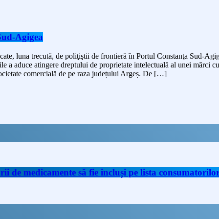
 Sud-Agigea
ate, luna trecută, de poliţiştii de frontieră în Portul Constanţa Sud-Agi
bile a aduce atingere dreptului de proprietate intelectuală al unei mărci 
societate comercială de pe raza județului Argeș. De […]
de medicamente să fie incluși pe lista consumatorilor 