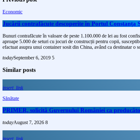
Economic
Jucării contrafăcute descoperite în Portul Constanţa
Bunuri contrafăcute în valoare de peste 1.100.000 de lei au fost confisc
aproape 5.000 de seturi cu jocuri de construcții pentru copii, suscepti
efactuat asupra unui container sosit din China, având ca destinatar o 
today
September 6, 2019
5
Similar posts
insert_link
Sănătate
PRIMER, solicită Guvernului României ca producătorii 
today
August 7, 2026
8
insert_link