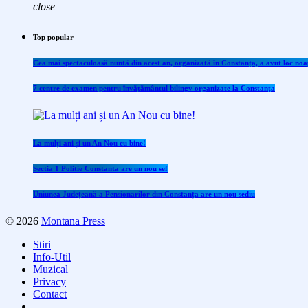
close
Top popular
Cea mai spectaculoasă nuntă din acest an, organizată în Constanța, a avut loc noap
7 centre de examen pentru învăţământul bilingv organizate la Constanţa
La mulți ani și un An Nou cu bine!
Sectia 1 Politie Constanta are un nou sef
Uniunea Județeană a Pensionarilor din Constanța are un nou sediu
© 2026
Montana Press
Stiri
Info-Util
Muzical
Privacy
Contact