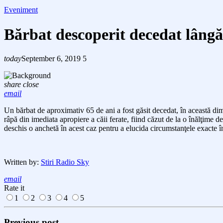
Eveniment
Bărbat descoperit decedat lângă 
today
September 6, 2019
5
share
close
email
Un bărbat de aproximativ 65 de ani a fost găsit decedat, în această dim
râpă din imediata apropiere a căii ferate,
fiind căzut de la o înălţime d
deschis o anchetă în acest caz pentru a elucida circumstanţele exacte î
Written by:
Stiri Radio Sky
email
Rate it
1
2
3
4
5
Previous post