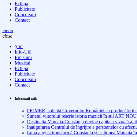
Echipa
Publicitate
Concursuri
Contact
menu
close
Știri
Info-Util
Emisiuni
Muzical
Echipa
Publicitate
Concursuri
Contact
Informatii utile
PRIMER, solicită Guvernului României ca producătorii de 
Sunetul viitorului rescrie istoria muzicii în stil ART 
Destinația Mamaia-Constanța devine capitala vizuală a lit
Inaugurarea Centrului de îngrijire a persoanelor cu afe
Luna august transformă Constanța și stațiunea Mamaia în