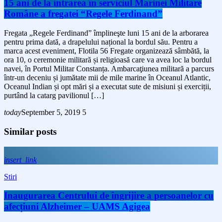
15 ani de la intrarea în serviciul Marinei Militare
Române a fregatei “Regele Ferdinand”
Fregata „Regele Ferdinand” împlineşte luni 15 ani de la arborarea
pentru prima dată, a drapelului național la bordul său. Pentru a
marca acest eveniment, Flotila 56 Fregate organizează sâmbătă, la
ora 10, o ceremonie militară și religioasă care va avea loc la bordul
navei, în Portul Militar Constanța. Ambarcaţiunea militară a parcurs
într-un deceniu și jumătate mii de mile marine în Oceanul Atlantic,
Oceanul Indian și opt mări și a executat sute de misiuni și exerciții,
purtând la catarg pavilionul […]
today
September 5, 2019
5
Similar posts
insert_link
Stiri
Inaugurarea Centrului de îngrijire a persoanelor cu
afecțiuni Alzheimer – UAMS Agigea