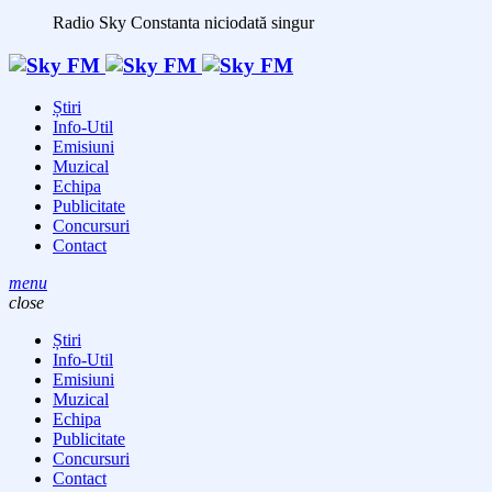
Radio Sky Constanta
niciodată singur
Știri
Info-Util
Emisiuni
Muzical
Echipa
Publicitate
Concursuri
Contact
menu
close
Știri
Info-Util
Emisiuni
Muzical
Echipa
Publicitate
Concursuri
Contact