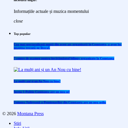
niciodată singur!
Informațiile actuale și muzica momentului
close
Top popular
Cea mai spectaculoasă nuntă din acest an, organizată în Constanța, a avut loc
noaptea trecută pe litoral.
7 centre de examen pentru învăţământul bilingv organizate la Constanţa
La mulți ani și un An Nou cu bine!
Sectia 1 Politie Constanta are un nou sef
Uniunea Județeană a Pensionarilor din Constanța are un nou sediu
© 2026
Montana Press
Stiri