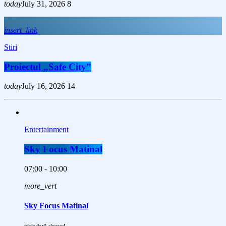
today
July 31, 2026
8
insert_link
Stiri
Proiectul „Safe City”
today
July 16, 2026
14
Entertainment
Sky Focus Matinal
07:00 - 10:00
more_vert
Sky Focus Matinal