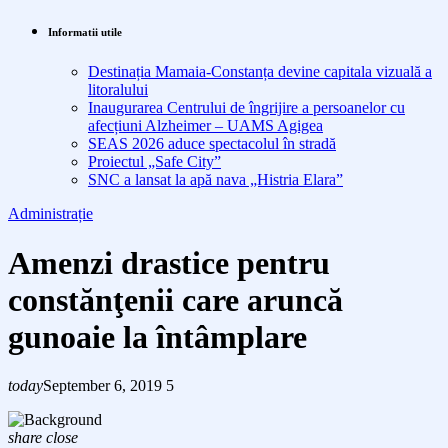
Informatii utile
Destinația Mamaia-Constanța devine capitala vizuală a
litoralului
Inaugurarea Centrului de îngrijire a persoanelor cu
afecțiuni Alzheimer – UAMS Agigea
SEAS 2026 aduce spectacolul în stradă
Proiectul „Safe City”
SNC a lansat la apă nava „Histria Elara”
Administrație
Amenzi drastice pentru
constănţenii care aruncă
gunoaie la întâmplare
today
September 6, 2019
5
share
close