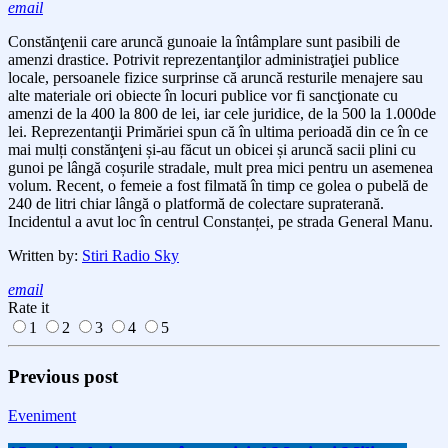
email
Const
ănţenii care aruncă gunoaie la întâmplare sunt pasibili de
amenzi drastice. Potrivit reprezentanţilor administraţiei publice
locale, persoanele fizice surprinse că aruncă resturile menajere sau
alte materiale ori obiecte în locuri publice vor fi sancţionate cu
amenzi de la 400 la 800 de lei, iar cele juridice, de la 500 la 1.000de
lei. Reprezentanţii Primăriei spun că în ultima perioadă din ce în ce
mai mulți constănţeni și-au făcut un obicei și aruncă sacii plini cu
gunoi pe lângă coșurile stradale, mult prea mici pentru un asemenea
volum. Recent, o
femeie a fost filmată în timp ce golea o pubelă de
240 de litri chiar lângă o platformă de colectare supraterană.
Incidentul a avut loc în centrul Constanței, pe strada General Manu.
Written by:
Stiri Radio Sky
email
Rate it
1
2
3
4
5
Previous post
Eveniment