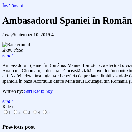
Învățământ
Ambasadorul Spaniei în România,
today
September 10, 2019
4
share
close
email
Ambasadorul Spaniei în România, Manuel Larrotcha,
a efectuat o
vi
zi
Anamaria Ciobotaru, a declarat că această vizită a avut loc
în contextu
ani. Astfel, e
levii instituţiei vor beneficia de predarea limbii spaniole 
spaniolă în baza
Acordului dintre Ministerul Educaţiei din România ş
Written by:
Stiri Radio Sky
email
Rate it
1
2
3
4
5
Previous post