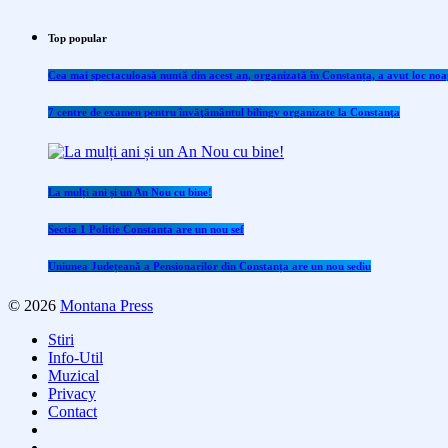
Top popular
Cea mai spectaculoasă nuntă din acest an, organizată în Constanța, a avut loc noap
7 centre de examen pentru învăţământul bilingv organizate la Constanţa
La mulți ani și un An Nou cu bine!
Sectia 1 Politie Constanta are un nou sef
Uniunea Județeană a Pensionarilor din Constanța are un nou sediu
© 2026
Montana Press
Stiri
Info-Util
Muzical
Privacy
Contact