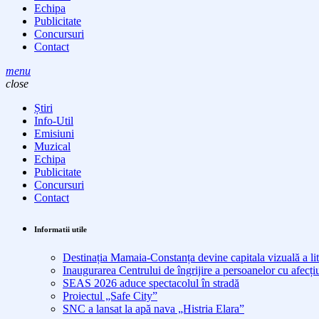
Echipa
Publicitate
Concursuri
Contact
menu
close
Știri
Info-Util
Emisiuni
Muzical
Echipa
Publicitate
Concursuri
Contact
Informatii utile
Destinația Mamaia-Constanța devine capitala vizuală a lit
Inaugurarea Centrului de îngrijire a persoanelor cu afe
SEAS 2026 aduce spectacolul în stradă
Proiectul „Safe City”
SNC a lansat la apă nava „Histria Elara”