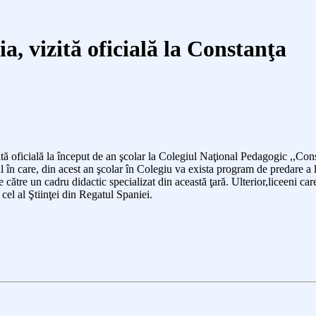
 vizită oficială la Constanţa
t
ă oficială
la început de an şcolar
la Colegiul Naţional Pedagogic ,,Con
l în care, din
acest an
şcolar în Colegiu va exista program de predare a 
de către un cadru didactic speciali
zat din
această ţară. Ulterior,liceeni
car
i
cel al
Ştiinţei din Regatul Spaniei.