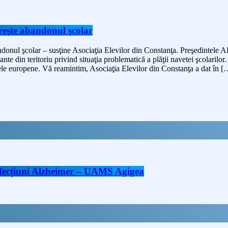
reşte abandonul şcolar
ndonul şcolar – susţine Asociaţia Elevilor din Constanţa. Preşedintele
te din teritoriu privind situaţia problematică a plăţii navetei şcolarilor.
mele europene. Vă reamintim, Asociaţia Elevilor din Constanţa a dat în [
 afecțiuni Alzheimer – UAMS Agigea