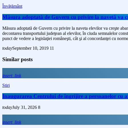
Învățământ
Măsura adoptată de Guvern cu privire la navetă va c
Măsura adoptată de Guvern cu privire la naveta elevilor va creşte aba
decontarea transportului judeţean al elevilor, în ciuda semnalelor constan
punct de vedere a legislaţiei româneşti, cât şi al concordanţei cu nor
today
September 10, 2019
11
Similar posts
insert_link
Stiri
Inaugurarea Centrului de îngrijire a persoanelor cu
today
July 31, 2026
8
insert_link