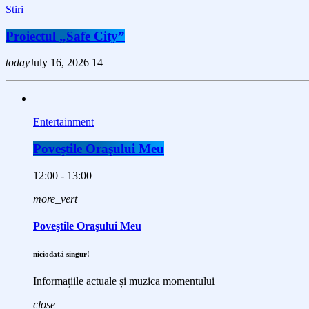
Stiri
Proiectul „Safe City”
today
July 16, 2026
14
Entertainment
Poveştile Oraşului Meu
12:00 - 13:00
more_vert
Poveştile Oraşului Meu
niciodată singur!
Informațiile actuale și muzica momentului
close