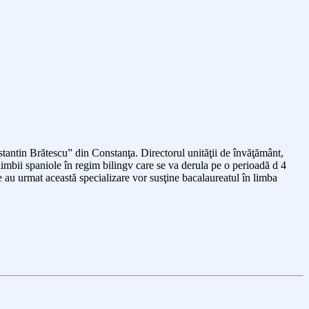
stantin Brătescu
” din Constan
ţa.
Directorul unităţii de învăţământ,
limbii spaniole în regim bilingv
care se va derula pe o perioadă d 4
e au urmat
această s
peciali
zare
vor susţine
bacalaureatul
în limba