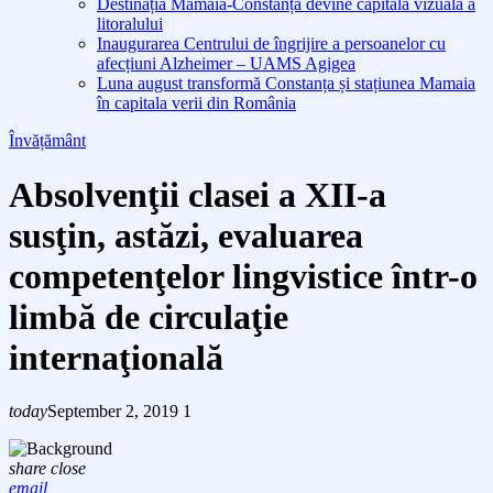
Destinația Mamaia-Constanța devine capitala vizuală a
litoralului
Inaugurarea Centrului de îngrijire a persoanelor cu
afecțiuni Alzheimer – UAMS Agigea
Luna august transformă Constanța și stațiunea Mamaia
în capitala verii din România
Învățământ
Absolvenţii clasei a XII-a
susţin, astăzi, evaluarea
competenţelor lingvistice într-o
limbă de circulaţie
internaţională
today
September 2, 2019
1
share
close
email