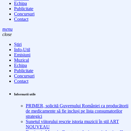
Echipa
Publicitate
Concursuri
Contact
menu
close
Știri
Info-Util
Emisiuni
Muzical
Echipa
Publicitate
Concursuri
Contact
Informatii utile
PRIMER, solicită Guvernului României ca producătorii
de medicamente să fie incluși pe lista consumatorilor
strategici
Sunetul viitorului rescrie istoria muzicii în stil ART
NOUVEAU