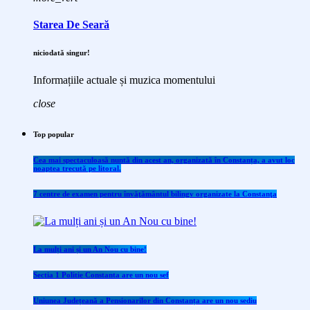
Starea De Seară
niciodată singur!
Informațiile actuale și muzica momentului
close
Top popular
Cea mai spectaculoasă nuntă din acest an, organizată în Constanța, a avut loc
noaptea trecută pe litoral.
7 centre de examen pentru învăţământul bilingv organizate la Constanţa
La mulți ani și un An Nou cu bine!
Sectia 1 Politie Constanta are un nou sef
Uniunea Județeană a Pensionarilor din Constanța are un nou sediu