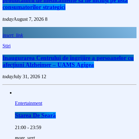
producătorii de medicamente să fie incluși pe lista
consumatorilor strategici
today
August 7, 2026
8
insert_link
Stiri
Inaugurarea Centrului de îngrijire a persoanelor cu
afecțiuni Alzheimer – UAMS Agigea
today
July 31, 2026
12
Entertainment
Starea De Seară
21:00 - 23:59
more_vert