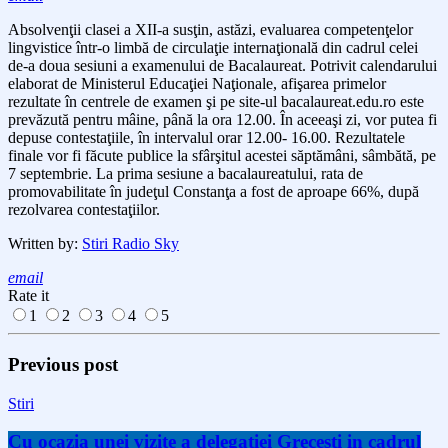
Absolvenţii clasei a XII-a susţin, astăzi, evaluarea competenţelor
lingvistice într-o limbă de circulaţie internaţională din cadrul celei
de-a doua sesiuni a examenului de Bacalaureat. Potrivit calendarului
elaborat de Ministerul Educaţiei Naţionale, afişarea primelor
rezultate în centrele de examen şi pe site-ul bacalaureat.edu.ro este
prevăzută pentru mâine, până la ora 12.00. În aceeaşi zi, vor putea fi
depuse contestaţiile, în intervalul orar 12.00- 16.00. Rezultatele
finale vor fi făcute publice la sfârşitul acestei săptămâni, sâmbătă, pe
7 septembrie. La prima sesiune a bacalaureatului, rata de
promovabilitate în judeţul Constanţa a fost de aproape 66%, după
rezolvarea contestaţiilor.
Written by:
Stiri Radio Sky
email
Rate it
1
2
3
4
5
Previous post
Stiri
Cu ocazia unei vizite a delegaţiei Greceşti in cadrul