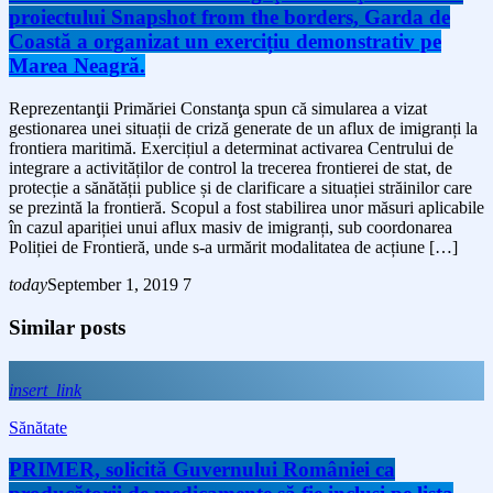
proiectului Snapshot from the borders, Garda de
Coastă a organizat un exercițiu demonstrativ pe
Marea Neagră.
Reprezentanţii Primăriei Constanţa spun că simularea a vizat
gestionarea unei situații de criză generate de un aflux de imigranți la
frontiera maritimă. Exercițiul a determinat activarea Centrului de
integrare a activităților de control la trecerea frontierei de stat, de
protecție a sănătății publice și de clarificare a situației străinilor care
se prezintă la frontieră. Scopul a fost stabilirea unor măsuri aplicabile
în cazul apariției unui aflux masiv de imigranți, sub coordonarea
Poliției de Frontieră, unde s-a urmărit modalitatea de acțiune […]
today
September 1, 2019
7
Similar posts
insert_link
Sănătate
PRIMER, solicită Guvernului României ca