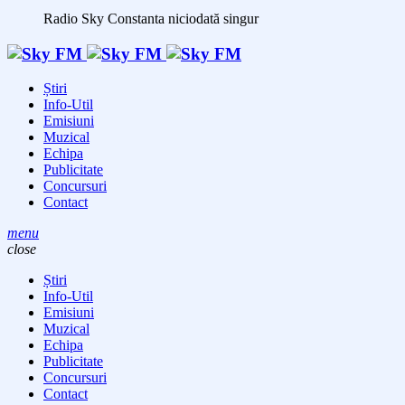
Radio Sky Constanta
niciodată singur
Știri
Info-Util
Emisiuni
Muzical
Echipa
Publicitate
Concursuri
Contact
menu
close
Știri
Info-Util
Emisiuni
Muzical
Echipa
Publicitate
Concursuri
Contact