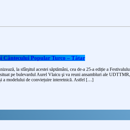
i Cântecului Popular Turco – Tătar
ză, la sfârşitul acestei săptămâni, cea de-a 25-a ediție a Festivalulu
 situat pe bulevardul Aurel Vlaicu şi va reuni ansambluri ale UDTTMR, c
și a modelului de conviețuire interetnică. Astfel […]