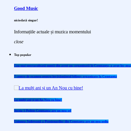
Good Music
niciodată singur!
Informațiile actuale și muzica momentului
close
Top popular
Cea mai spectaculoasă nuntă din acest an, organizată în Constanța, a avut loc noap
7 centre de examen pentru învăţământul bilingv organizate la Constanţa
La mulți ani și un An Nou cu bine!
Sectia 1 Politie Constanta are un nou sef
Uniunea Județeană a Pensionarilor din Constanța are un nou sediu