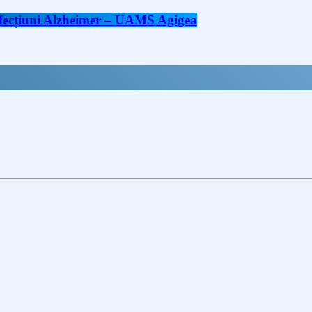
 afecțiuni Alzheimer – UAMS Agigea