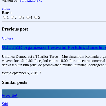
Written by:
Stiri Radio Sky
email
Rate it
1
2
3
4
5
Previous post
Cultură
UDTTMR organizează Festivalul Portului, Dansului ș
Uniunea Democrată a Tătarilor Turco – Musulmani din România organizea
va avea loc, sâmbătă, începând cu ora 18.00, într-un centru comercial
dar va fi și un bun prilej de promovare a multiculturalității dobrogene 
today
September 5, 2019
7
Similar posts
insert_link
Stiri