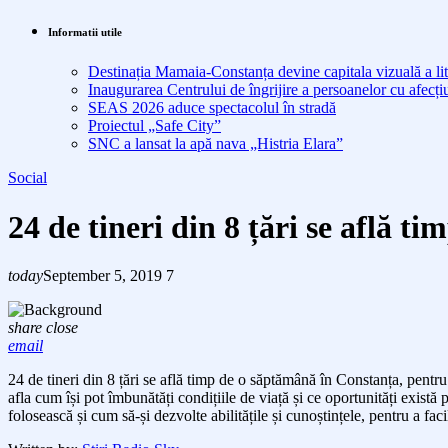
Informatii utile
Destinația Mamaia-Constanța devine capitala vizuală a lit
Inaugurarea Centrului de îngrijire a persoanelor cu afe
SEAS 2026 aduce spectacolul în stradă
Proiectul „Safe City”
SNC a lansat la apă nava „Histria Elara”
Social
24 de tineri din 8 țări se află 
today
September 5, 2019
7
share
close
email
24 de tineri din 8 țări se află timp de o săptămână în Constanța, pentru 
afla cum își pot îmbunătăți condițiile de viață și ce oportunități există 
folosească și cum să-și dezvolte abilitățile și cunoștințele, pentru a faci