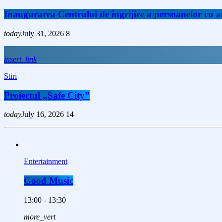
Inaugurarea Centrului de îngrijire a persoanelor cu
today
July 31, 2026
8
insert_link
Stiri
Proiectul „Safe City”
today
July 16, 2026
14
Entertainment
Good Music
13:00 - 13:30
more_vert