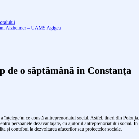
oralului
cțiuni Alzheimer – UAMS Agigea
timp de o săptămână în Constanța
a înțelege în ce constă antreprenoriatul social. Astfel, tineri din Poloni
pentru persoanele dezavantajate, cu ajutorul antreprenoriatului social. În 
lita și contribui la dezvoltarea afacerilor sau proiectelor sociale.