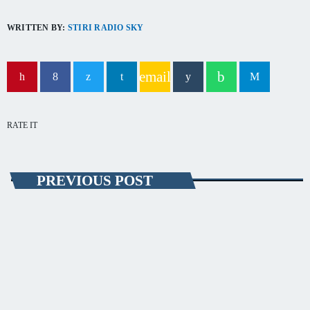
capitala verii din România
WRITTEN BY:
STIRI RADIO SKY
email
RATE IT
PREVIOUS POST
EVENIMENT
Bărbat cu arsuri de gradul 1, în urma unui
incendiu la Valu lui Traian
Un bărbat a ajuns, în această dimineaţă, la Spitalul Clinic Judeţean de
Urgenţă Constanţa în urma unui incendiu care a izbucnit la locuinţa sa