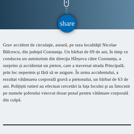
CONTACT
share
email
INFORMATII UTILE
Grav accident de circulaţie, aseară, pe raza localităţii
Nicolae
PRIMER, solicită Guvernului României ca producătorii
Bălcescu,
din judeţul Constanţa.
U
n bărbat de 69 de ani, în timp ce
de medicamente să fie incluși pe lista consumatorilor
conducea un autoturism din
direcţia
Hârșova către Constanța, a
strategici
surprins și accidentat un pieton, care a traversat
strada Principală,
Sunetul viitorului rescrie istoria muzicii în stil ART
prin loc nepermis
şi fără să se asigure. În
urma accidentului, a
NOUVEAU
rezultat vătămarea corporală gravă a pietonului, un bărbat de 63 de
ani. Polițiștii rutieri
au efectuat cercetări la
fața locului
şi au întocmit
Destinația Mamaia-Constanța devine capitala vizuală a
pe numele şoferului vinovat dosar penal pentru vătămare corporală
litoralului
din culpă.
Inaugurarea Centrului de îngrijire a persoanelor cu
afecțiuni Alzheimer – UAMS Agigea
Luna august transformă Constanța și stațiunea Mamaia în