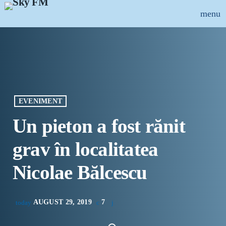
menu
close
ȘTIRI
INFO-UTIL
EVENIMENT
EMISIUNI
Un pieton a fost rănit
MUZICAL
grav în localitatea
ECHIPA
Nicolae Bălcescu
PUBLICITATE
AUGUST 29, 2019
7
today
CONCURSURI