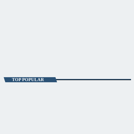
ENTERTAINMENT
Fitze de Weekend
10:00 - 15:00
Fitze de Weekend
TOP POPULAR