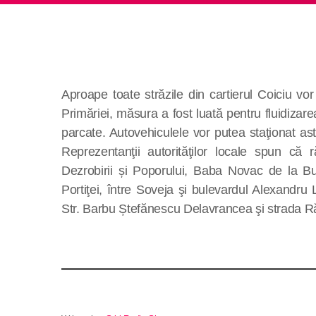
Aproape toate străzile din cartierul Coiciu vo
Primăriei, măsura a fost luată pentru fluidizarea
parcate. Autovehiculele vor putea staţionat astf
Reprezentanţii autorităţilor locale spun că 
Dezrobirii și Poporului, Baba Novac de la Bul
Portiţei, între Soveja şi bulevardul Alexandru
Str. Barbu Ștefănescu Delavrancea şi strada Ră