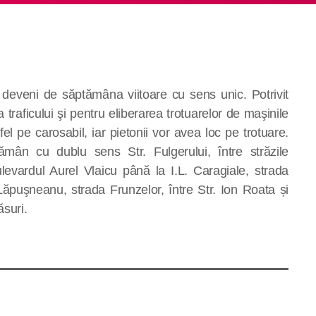
r deveni de săptămâna viitoare cu sens unic. Potrivit
 traficului şi pentru eliberarea trotuarelor de maşinile
el pe carosabil, iar pietonii vor avea loc pe trotuare.
rămân cu dublu sens Str. Fulgerului, între străzile
evardul Aurel Vlaicu până la I.L. Caragiale, strada
 Lăpuşneanu, strada Frunzelor, între Str. Ion Roata și
suri.