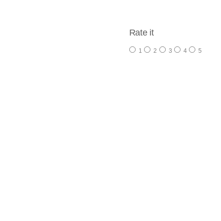
Rate it
1
2
3
4
5
at zeci de controale la
a au fost verificate din luna martie şi până în