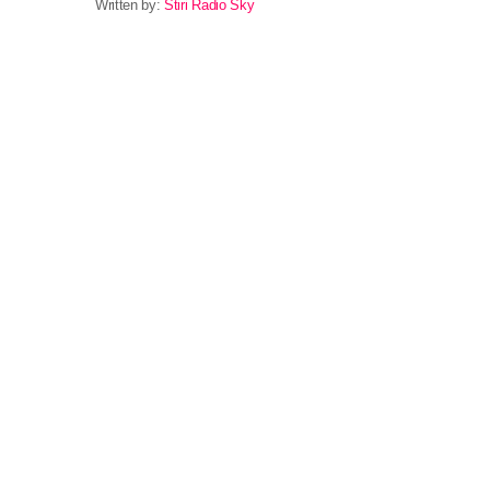
Written by:
Stiri Radio Sky
email
Previous post
Eveniment
Garda de Mediu a efectu
Primăriile din judeţ
64 de Primării de pe raza judeţului Constanţ