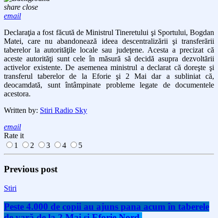
share
close
email
Declaraţia a fost făcută de
Ministrul Tineretului şi Sportului, Bogdan
Matei,
care
nu abandonează ideea descentralizării şi transferării
taberelor la autorităţile locale sau judeţene. Acesta a precizat că
aceste autorităţi sunt cele în măsură să decidă asupra dezvoltării
activelor existente.
De asemenea ministrul
a declarat că doreşte
şi
transferul taberelor de la Eforie şi 2 Mai dar a subliniat că,
deocamdată, sunt întâmpinate probleme legate de documentele
acestora.
Written by:
Stiri Radio Sky
email
Rate it
1
2
3
4
5
Previous post
Stiri
Peste 4.000 de copii au ajuns pana acum în taberele
de vară de la 2 Mai si Eforie Nord.