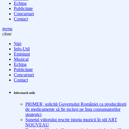
Echipa
Publicitate
Concursuri
Contact
menu
close
Știri
Info-Util
Emisiuni
Muzical
Echipa
Publicitate
Concursuri
Contact
Informatii utile
PRIMER, solicită Guvernului României ca producătorii
de medicamente să fie incluși pe lista consumatorilor
strategici
Sunetul viitorului rescrie istoria muzicii în stil ART
NOUVEAU