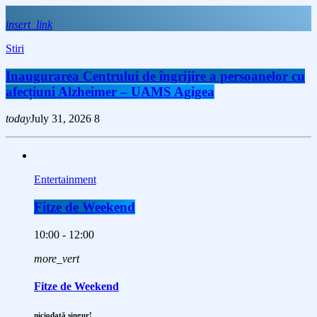
insert_link
Stiri
Inaugurarea Centrului de îngrijire a persoanelor cu
afecțiuni Alzheimer – UAMS Agigea
today
July 31, 2026
8
Entertainment
Fitze de Weekend
10:00 - 12:00
more_vert
Fitze de Weekend
niciodată singur!