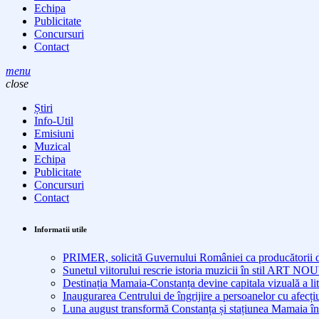
Echipa
Publicitate
Concursuri
Contact
menu
close
Știri
Info-Util
Emisiuni
Muzical
Echipa
Publicitate
Concursuri
Contact
Informatii utile
PRIMER, solicită Guvernului României ca producătorii de 
Sunetul viitorului rescrie istoria muzicii în stil ART 
Destinația Mamaia-Constanța devine capitala vizuală a lit
Inaugurarea Centrului de îngrijire a persoanelor cu afe
Luna august transformă Constanța și stațiunea Mamaia în