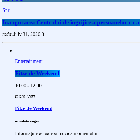
Stiri
Inaugurarea Centrului de îngrijire a persoanelor cu
today
July 31, 2026
8
Entertainment
Fitze de Weekend
10:00 - 12:00
more_vert
Fitze de Weekend
niciodată singur!
Informațiile actuale și muzica momentului