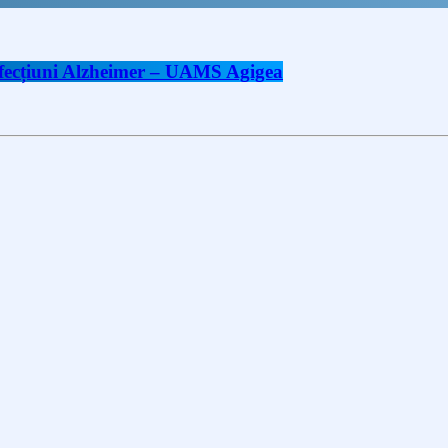
 afecțiuni Alzheimer – UAMS Agigea