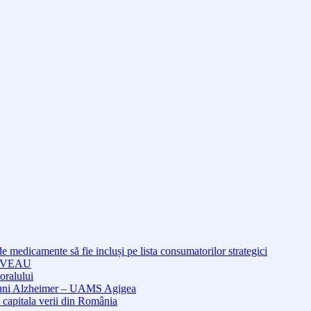
medicamente să fie incluși pe lista consumatorilor strategici
NOUVEAU
oralului
cțiuni Alzheimer – UAMS Agigea
 capitala verii din România