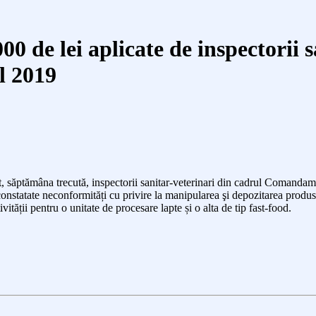
0 de lei aplicate de inspectorii 
l 2019
at, săptămâna trecută, inspectorii sanitar-veterinari din cadrul Comandam
constatate neconformități cu privire la
manipularea
şi depozitarea
produs
ății pentru o unitate de procesare lapte și o alta de tip fast-food.