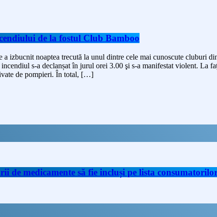
ncendiului de la fostul Club Bamboo
e a izbucnit noaptea trecută la unul dintre cele mai cunoscute cluburi 
incendiul s-a declanșat în jurul orei 3.00 şi s-a manifestat violent. La f
rivate de pompieri. În total, […]
de medicamente să fie incluși pe lista consumatorilor 