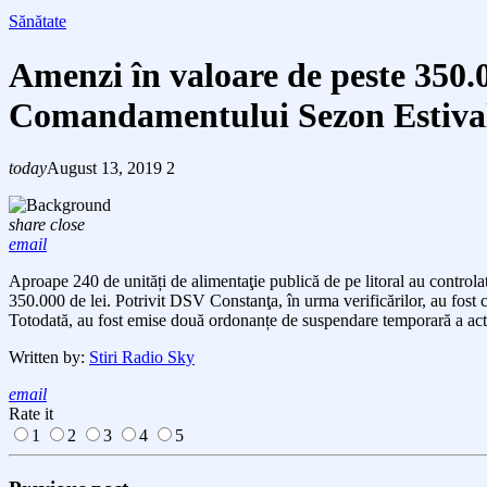
Sănătate
Amenzi în valoare de peste 350.00
Comandamentului Sezon Estiva
today
August 13, 2019
2
share
close
email
Aproape 240 de unități de alimentaţie publică de pe litoral au control
350.000 de lei. Potrivit DSV Constanţa, în urma verificărilor, au fost 
Totodată, au fost emise două ordonanțe de suspendare temporară a activit
Written by:
Stiri Radio Sky
email
Rate it
1
2
3
4
5