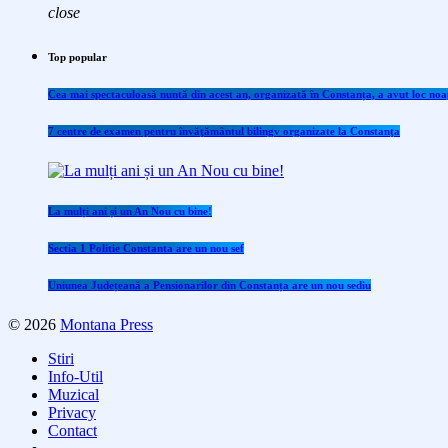
close
Top popular
Cea mai spectaculoasă nuntă din acest an, organizată în Constanța, a avut loc noap
7 centre de examen pentru învăţământul bilingv organizate la Constanţa
La mulți ani și un An Nou cu bine!
Sectia 1 Politie Constanta are un nou sef
Uniunea Județeană a Pensionarilor din Constanța are un nou sediu
© 2026
Montana Press
Stiri
Info-Util
Muzical
Privacy
Contact