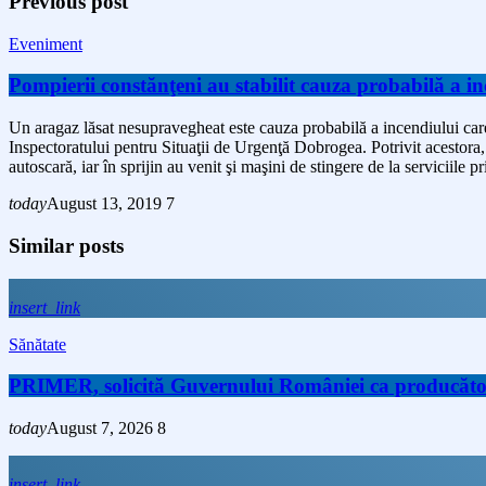
Previous post
Eveniment
Pompierii constănţeni au stabilit cauza probabilă a i
Un aragaz lăsat nesupravegheat este cauza probabilă a incendiului car
Inspectoratului pentru Situaţii de Urgenţă Dobrogea. Potrivit acestora, 
autoscară, iar în sprijin au venit şi maşini de stingere de la serviciile p
today
August 13, 2019
7
Similar posts
insert_link
Sănătate
PRIMER, solicită Guvernului României ca producătorii 
today
August 7, 2026
8
insert_link