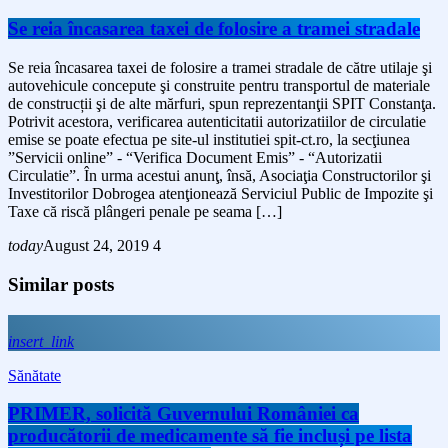
Se reia încasarea taxei de folosire a tramei stradale
Se reia încasarea taxei de folosire a tramei stradale de către utilaje şi
autovehicule concepute şi construite pentru transportul de materiale
de construcții şi de alte mărfuri, spun reprezentanţii SPIT Constanţa.
Potrivit acestora, verificarea autenticitatii autorizatiilor de circulatie
emise se poate efectua pe site-ul institutiei spit-ct.ro, la secţiunea
”Servicii online” - “Verifica Document Emis” - “Autorizatii
Circulatie”. În urma acestui anunţ, însă, Asociaţia Constructorilor şi
Investitorilor Dobrogea atenţionează Serviciul Public de Impozite şi
Taxe că riscă plângeri penale pe seama […]
today
August 24, 2019
4
Similar posts
insert_link
Sănătate
PRIMER, solicită Guvernului României ca
producătorii de medicamente să fie incluși pe lista