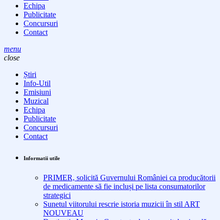
Echipa
Publicitate
Concursuri
Contact
menu
close
Știri
Info-Util
Emisiuni
Muzical
Echipa
Publicitate
Concursuri
Contact
Informatii utile
PRIMER, solicită Guvernului României ca producătorii
de medicamente să fie incluși pe lista consumatorilor
strategici
Sunetul viitorului rescrie istoria muzicii în stil ART
NOUVEAU