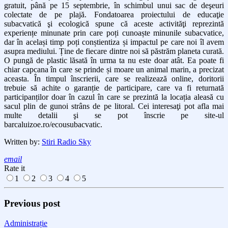
gratuit, până pe 15 septembrie, în schimbul unui sac de deşeuri
colectate de pe plajă. Fondatoarea proiectului de educaţie
subacvatică şi ecologică spune că aceste activităţi reprezintă
experiențe minunate prin care poți cunoaște minunile subacvatice,
dar în același timp poți conștientiza și impactul pe care noi îl avem
asupra mediului. Ține de fiecare dintre noi să păstrăm planeta curată.
O pungă de plastic lăsată în urma ta nu este doar atât. Ea poate fi
chiar capcana în care se prinde și moare un animal marin, a precizat
aceasta. În timpul înscrierii, care se realizează online, doritorii
trebuie să achite o garanție de participare, care va fi returnată
participanților doar în cazul în care se prezintă la locația aleasă cu
sacul plin de gunoi strâns de pe litoral. Cei interesaţi pot afla mai
multe detalii şi se pot înscrie pe site-ul
barcaluizoe.ro/ecousubacvatic.
Written by:
Stiri Radio Sky
email
Rate it
1
2
3
4
5
Previous post
Administrație