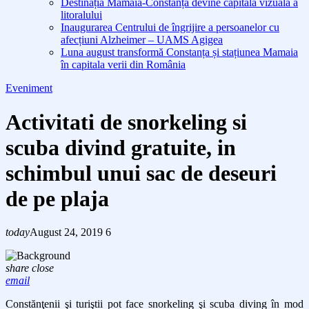
Destinația Mamaia-Constanța devine capitala vizuală a
litoralului
Inaugurarea Centrului de îngrijire a persoanelor cu
afecțiuni Alzheimer – UAMS Agigea
Luna august transformă Constanța și stațiunea Mamaia
în capitala verii din România
Eveniment
Activitati de snorkeling si
scuba divind gratuite, in
schimbul unui sac de deseuri
de pe plaja
today
August 24, 2019
6
share
close
email
Constănţenii şi turiştii pot face snorkeling şi scuba diving în mod