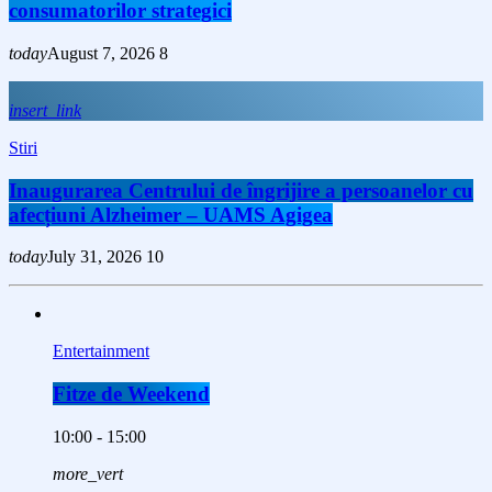
consumatorilor strategici
today
August 7, 2026
8
insert_link
Stiri
Inaugurarea Centrului de îngrijire a persoanelor cu
afecțiuni Alzheimer – UAMS Agigea
today
July 31, 2026
10
Entertainment
Fitze de Weekend
10:00 - 15:00
more_vert