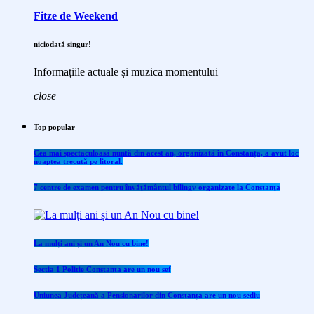
Fitze de Weekend
niciodată singur!
Informațiile actuale și muzica momentului
close
Top popular
Cea mai spectaculoasă nuntă din acest an, organizată în Constanța, a avut loc
noaptea trecută pe litoral.
7 centre de examen pentru învăţământul bilingv organizate la Constanţa
La mulți ani și un An Nou cu bine!
Sectia 1 Politie Constanta are un nou sef
Uniunea Județeană a Pensionarilor din Constanța are un nou sediu