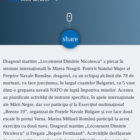
CONTACT
INFORMATII UTILE
share
email
PRIMER, solicită Guvernului României ca producătorii
de medicamente să fie incluși pe lista consumatorilor
Dragorul maritim „Locotenent Dimitrie Nicolescu” a plecat în
strategici
misiune internațională în Marea Neagră.
Potrivit Statului Major al
Sunetul viitorului rescrie istoria muzicii în stil ART
Forţelor Navale Române,
d
ragorul, cu un echipaj alcătuit din 78 de
NOUVEAU
marinari, va face joncțiunea, în largul coastelor Bulgariei, cu 5
vase
din
tr-o
gruparea navală
NATO
de luptă împotriva minelor.
Acestea
Destinația Mamaia-Constanța devine capitala vizuală a
au planificate activități de instruire specifice, în apele internaționale
litoralului
ale Mării Negre, dar vor participa și la Exercițiul multinațional
„Breeze 19”, organizat de Forțele Navale Bulgare și vor face două
Inaugurarea Centrului de îngrijire a persoanelor cu
escale în portul Varna. Marina Militară Română participă la
acest
afecțiuni Alzheimer – UAMS Agigea
exercițiu cu două nave, Dragorul maritim „Locotenent Dimitrie
Nicolescu” și Fregata „Regele Ferdinand”. Activitățile desfășurate
Luna august transformă Constanța și stațiunea Mamaia în