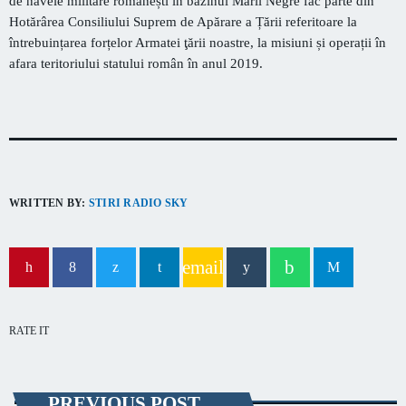
de navele militare românești în bazinul Mării Negre fac parte din
capitala verii din România
Hotărârea Consiliului Suprem de Apărare a Țării referitoare la
întrebuințarea forțelor Armatei
ţării noastre, l
a misiuni și operații în
afara teritoriului statului român în anul 2019.
WRITTEN BY:
STIRI RADIO SKY
email
RATE IT
PREVIOUS POST