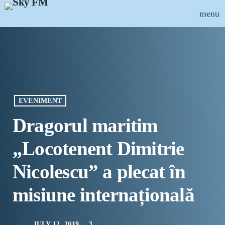
menu
close
ȘTIRI
INFO-UTIL
EVENIMENT
EMISIUNI
Dragorul maritim
MUZICAL
„Locotenent Dimitrie
ECHIPA
Nicolescu” a plecat în
PUBLICITATE
misiune internațională
CONCURSURI
JULY 12, 2019
3
today