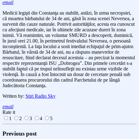
email
Medicii legişti din Constanţa au stabilit,
astăzi,
în urma necropsiei,
că moartea bărbatului de 34 de ani, găsit în zona scenei Neversea, a
survenit din cauze naturale.
Potrivit autorităţilor,
acesta
era c
unoscut
cu afecţiuni medicale, iar în ultimele zile acuzase dureri în zona
inimii. V
ă reamintim, un
voluntar SMURD a descoperit, duminică,
în jurul orei 21.00, în perimetrul festivalului Neversea, o persoană
inconştientă. La
faţa locului a sosit imediat echipajul de prim-ajutor.
Bărbatul, în vârstă de 34 de ani, nu a răspuns manevrelor de
resuscitare, fiind declarat decesul
acestuia –
au precizat la momentul
respectiv reprezentanţii ISU „Dobrogea”. Din primele cercetări s-a
stabilit faptul că pe trupul neînsufleţit nu existau urme vizibile de
violenţă. În cauză a fost întocmit un dosar de cercetare penală sub
coordonarea procurorului din cadrul Parchetului de pe lângă
Judecătoria Constanţa.
Written by:
Stiri Radio Sky
email
Rate it
1
2
3
4
5
Previous post