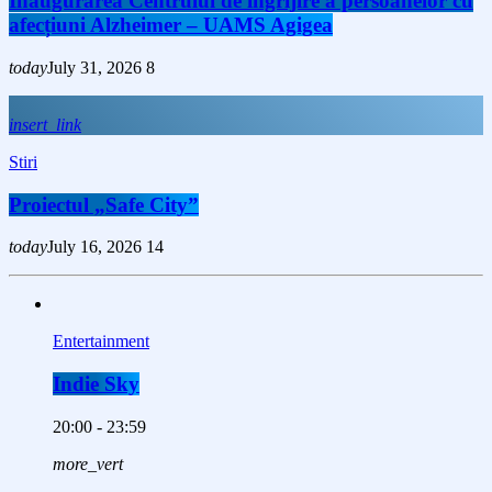
Inaugurarea Centrului de îngrijire a persoanelor cu
afecțiuni Alzheimer – UAMS Agigea
today
July 31, 2026
8
insert_link
Stiri
Proiectul „Safe City”
today
July 16, 2026
14
Entertainment
Indie Sky
20:00 - 23:59
more_vert