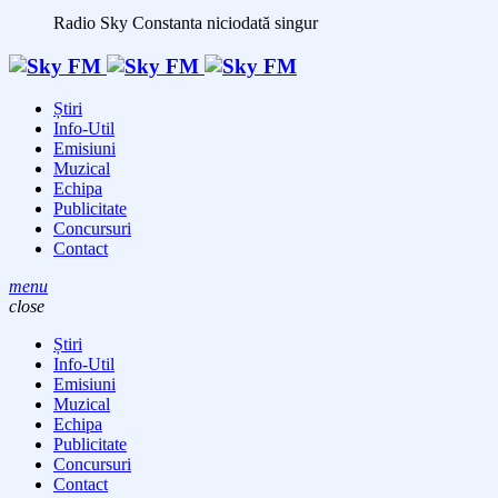
Radio Sky Constanta
niciodată singur
Știri
Info-Util
Emisiuni
Muzical
Echipa
Publicitate
Concursuri
Contact
menu
close
Știri
Info-Util
Emisiuni
Muzical
Echipa
Publicitate
Concursuri
Contact