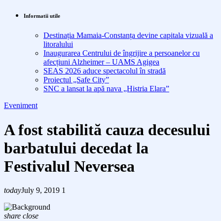
Informatii utile
Destinația Mamaia-Constanța devine capitala vizuală a
litoralului
Inaugurarea Centrului de îngrijire a persoanelor cu
afecțiuni Alzheimer – UAMS Agigea
SEAS 2026 aduce spectacolul în stradă
Proiectul „Safe City”
SNC a lansat la apă nava „Histria Elara”
Eveniment
A fost stabilită cauza decesului
barbatului decedat la
Festivalul Neversea
today
July 9, 2019
1
share
close