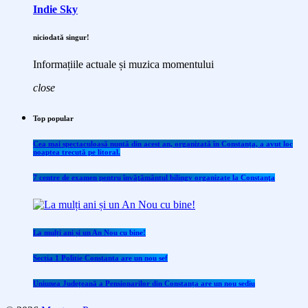
Indie Sky
niciodată singur!
Informațiile actuale și muzica momentului
close
Top popular
Cea mai spectaculoasă nuntă din acest an, organizată în Constanța, a avut loc
noaptea trecută pe litoral.
7 centre de examen pentru învăţământul bilingv organizate la Constanţa
La mulți ani și un An Nou cu bine!
Sectia 1 Politie Constanta are un nou sef
Uniunea Județeană a Pensionarilor din Constanța are un nou sediu