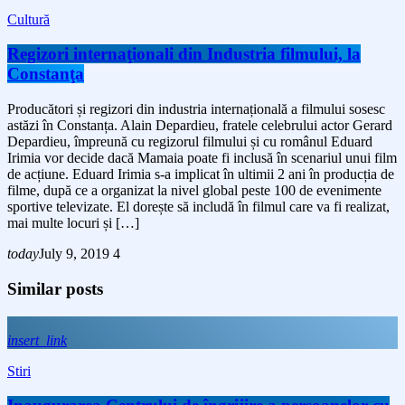
Cultură
Regizori internaţionali din Industria filmului, la
Constanţa
Producători și regizori din industria internațională a filmului sosesc
astăzi în Constanța. Alain Depardieu, fratele celebrului actor Gerard
Depardieu, împreună cu regizorul filmului și cu românul Eduard
Irimia vor decide dacă Mamaia poate fi inclusă în scenariul unui film
de acțiune. Eduard Irimia s-a implicat în ultimii 2 ani în producția de
filme, după ce a organizat la nivel global peste 100 de evenimente
sportive televizate. El dorește să includă în filmul care va fi realizat,
mai multe locuri și […]
today
July 9, 2019
4
Similar posts
insert_link
Stiri