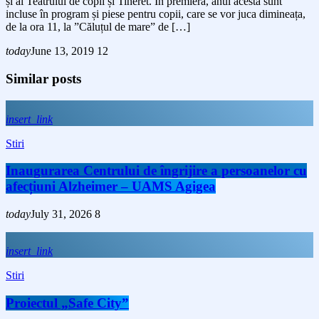
și al Teatrului de copii și Tineret. În premieră, anul acesta sunt
incluse în program și piese pentru copii, care se vor juca dimineața,
de la ora 11, la ”Căluțul de mare” de […]
today
June 13, 2019
12
Similar posts
insert_link
Stiri
Inaugurarea Centrului de îngrijire a persoanelor cu
afecțiuni Alzheimer – UAMS Agigea
today
July 31, 2026
8
insert_link
Stiri
Proiectul „Safe City”