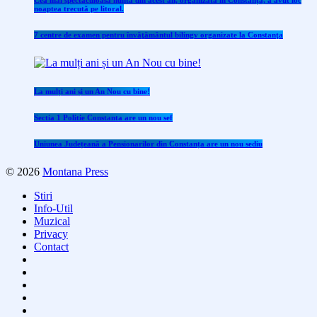
Cea mai spectaculoasă nuntă din acest an, organizată în Constanța, a avut loc
noaptea trecută pe litoral.
7 centre de examen pentru învăţământul bilingv organizate la Constanţa
La mulți ani și un An Nou cu bine!
Sectia 1 Politie Constanta are un nou sef
Uniunea Județeană a Pensionarilor din Constanța are un nou sediu
© 2026
Montana Press
Stiri
Info-Util
Muzical
Privacy
Contact