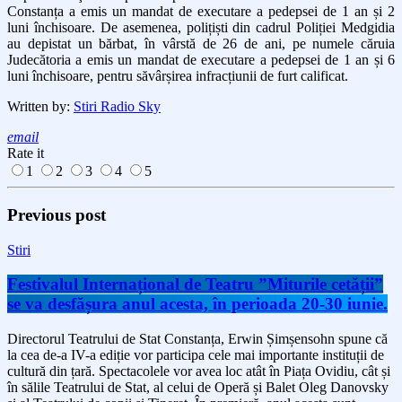
Constanța a emis un mandat de executare a pedepsei de 1 an și 2
luni închisoare. De asemenea, polițiști din cadrul Poliției Medgidia
au depistat un bărbat, în vârstă de 26 de ani, pe numele căruia
Judecătoria a emis un mandat de executare a pedepsei de 1 an și 6
luni închisoare, pentru săvârșirea infracțiunii de furt calificat.
Written by:
Stiri Radio Sky
email
Rate it
1
2
3
4
5
Previous post
Stiri
Festivalul Internațional de Teatru ”Miturile cetății”
se va desfășura anul acesta, în perioada 20-30 iunie.
Directorul Teatrului de Stat Constanța, Erwin Șimșensohn spune că
la cea de-a IV-a ediție vor participa cele mai importante instituții de
cultură din țară. Spectacolele vor avea loc atât în Piața Ovidiu, cât și
în sălile Teatrului de Stat, al celui de Operă și Balet Oleg Danovsky