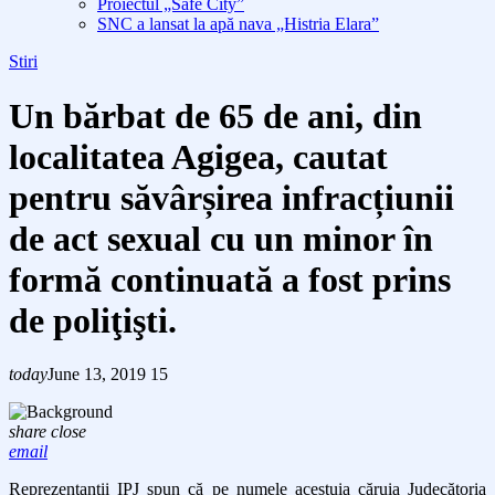
Proiectul „Safe City”
SNC a lansat la apă nava „Histria Elara”
Stiri
Un bărbat de 65 de ani, din
localitatea Agigea, cautat
pentru săvârșirea infracțiunii
de act sexual cu un minor în
formă continuată a fost prins
de poliţişti.
today
June 13, 2019
15
share
close
email
Reprezentanţii IPJ spun că pe numele acestuia căruia Judecătoria