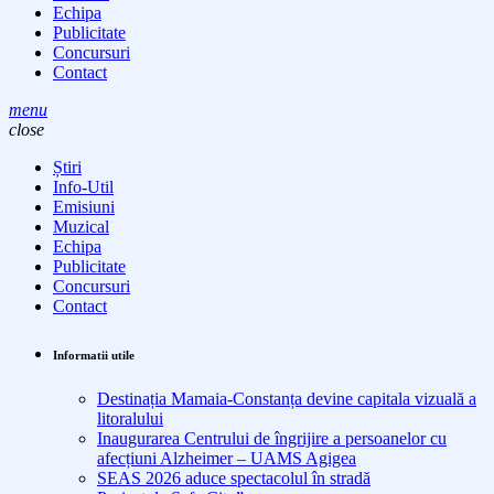
Echipa
Publicitate
Concursuri
Contact
menu
close
Știri
Info-Util
Emisiuni
Muzical
Echipa
Publicitate
Concursuri
Contact
Informatii utile
Destinația Mamaia-Constanța devine capitala vizuală a
litoralului
Inaugurarea Centrului de îngrijire a persoanelor cu
afecțiuni Alzheimer – UAMS Agigea
SEAS 2026 aduce spectacolul în stradă