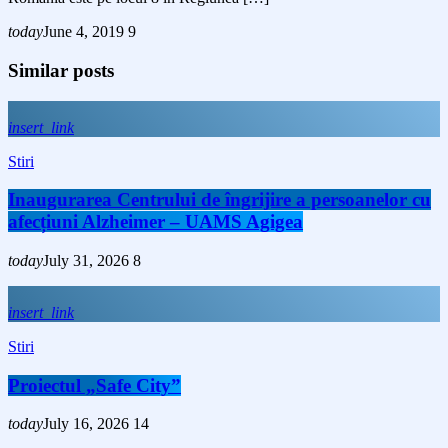
today
June 4, 2019
9
Similar posts
insert_link
Stiri
Inaugurarea Centrului de îngrijire a persoanelor cu
afecțiuni Alzheimer – UAMS Agigea
today
July 31, 2026
8
insert_link
Stiri
Proiectul „Safe City”
today
July 16, 2026
14