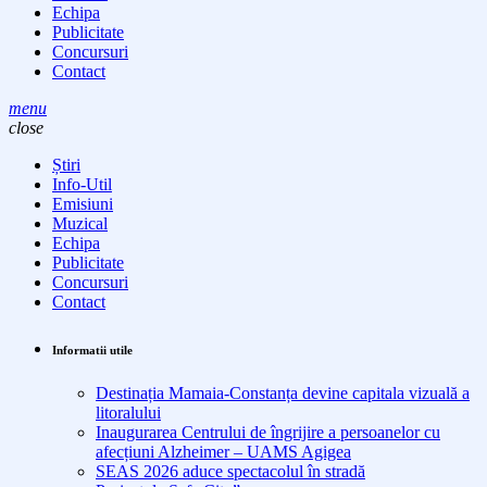
Echipa
Publicitate
Concursuri
Contact
menu
close
Știri
Info-Util
Emisiuni
Muzical
Echipa
Publicitate
Concursuri
Contact
Informatii utile
Destinația Mamaia-Constanța devine capitala vizuală a
litoralului
Inaugurarea Centrului de îngrijire a persoanelor cu
afecțiuni Alzheimer – UAMS Agigea
SEAS 2026 aduce spectacolul în stradă