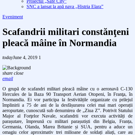
Proiectul „Safe City”
SNC a lansat la apă nava „Histria Elara”
Eveniment
Scafandrii militari constănţeni
pleacă mâine în Normandia
today
June 4, 2019
1
share
close
email
O grupă de scafandri militari pleacă mâine cu o aeronavă C-130
Hercules de la Baza 90 Transport Aerian Otopeni, în Franţa, în
Normandia. Ei vor participa la festivitățile organizate cu prilejul
împlinirii a 75 de ani de la desfășurarea celei mai mari operații
aeropurtate, cunoscută sub denumirea de „Ziua Z”. Potrivit Statului
Major al Forţelor Navale, scafandrii vor executa activități de
parașutare, împreună cu militari parașutiști din Belgia, Franța,
Germania, Olanda, Marea Britanie și SUA, pentru a aduce un
omagiu celor aproximativ trei milioane de soldați aliați, care au