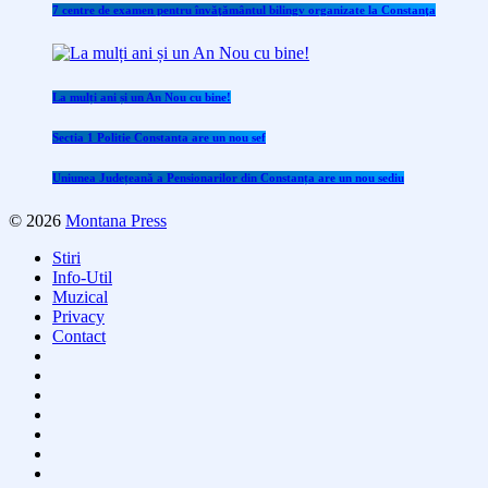
7 centre de examen pentru învăţământul bilingv organizate la Constanţa
La mulți ani și un An Nou cu bine!
Sectia 1 Politie Constanta are un nou sef
Uniunea Județeană a Pensionarilor din Constanța are un nou sediu
© 2026
Montana Press
Stiri
Info-Util
Muzical
Privacy
Contact