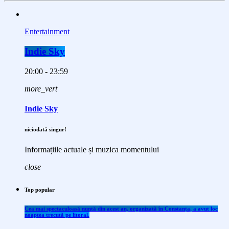
Entertainment
Indie Sky
20:00 - 23:59
more_vert
Indie Sky
niciodată singur!
Informațiile actuale și muzica momentului
close
Top popular
Cea mai spectaculoasă nuntă din acest an, organizată în Constanța, a avut loc
noaptea trecută pe litoral.