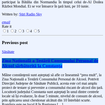
participat la Bătălia din Normandia în timpul celui de-Al Doilea
Război Mondial. Ei se vor întoarce în ţară luni, pe 10 iunie.
Written by:
Stiri Radio Sky
email
Rate it
1
2
3
4
5
Previous post
Sănătate
Ziua Naţională a Testării Consumului Personal de
Alcool sărbătorită la Constanţa
Mâine constănţenii sunt așteptați să afle ce înseamnă “prea mult”, la
Ziua Națională a Testării Consumului Personal de Alcool. Potrivit
Direcţiei Judeţene de Sănătate Publică, acesta este cel mai amplu
proiect de testare și prevenire a consumului riscant de alcool din țară.
Locuitorii județului Constanta sunt așteptați în unul dintre centrele
locale să își evalueze, în doar 5 minute, nivelul de consum de alcool,
prin aplicarea unui chestionar alcătuit din 10 întrebări scurte.
România este pe locul 8 în Regiunea […]