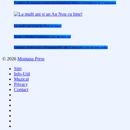
7 centre de examen pentru învăţământul bilingv organizate la Constanţa
La mulți ani și un An Nou cu bine!
Sectia 1 Politie Constanta are un nou sef
Uniunea Județeană a Pensionarilor din Constanța are un nou sediu
© 2026
Montana Press
Stiri
Info-Util
Muzical
Privacy
Contact