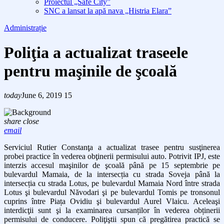
Proiectul „Safe City”
SNC a lansat la apă nava „Histria Elara”
Administrație
Poliţia a actualizat traseele
pentru maşinile de şcoală
today
June 6, 2019
15
share
close
email
Serviciul Rutier Constanţa a actualizat trasee pentru susţinerea
probei practice în vederea obţinerii permisului auto. Potrivit IPJ, este
interzis accesul maşinilor de şcoală până pe 15 septembrie pe
bulevardul Mamaia, de la intersecția cu strada Soveja până la
intersecția cu strada Lotus, pe bulevardul Mamaia Nord între strada
Lotus şi bulevardul Năvodari şi pe bulevardul Tomis pe tronsonul
cuprins între Piața Ovidiu şi bulevardul Aurel Vlaicu. Aceleaşi
interdicţii sunt şi la examinarea cursanților în vederea obținerii
permisului de conducere. Poliţiştii spun că pregătirea practică se