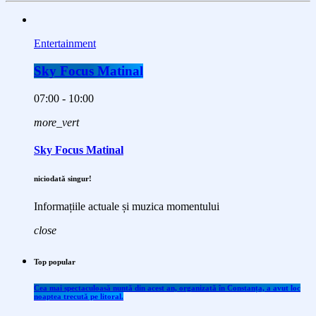
Entertainment
Sky Focus Matinal
07:00 - 10:00
more_vert
Sky Focus Matinal
niciodată singur!
Informațiile actuale și muzica momentului
close
Top popular
Cea mai spectaculoasă nuntă din acest an, organizată în Constanța, a avut loc
noaptea trecută pe litoral.