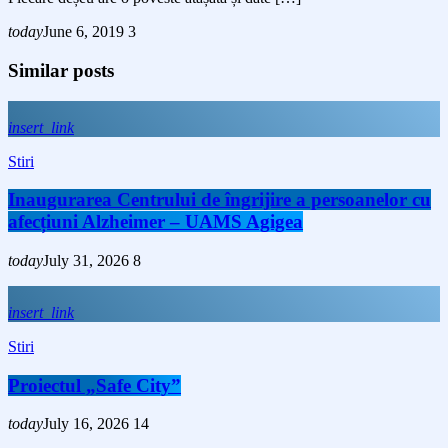
today
June 6, 2019
3
Similar posts
insert_link
Stiri
Inaugurarea Centrului de îngrijire a persoanelor cu
afecțiuni Alzheimer – UAMS Agigea
today
July 31, 2026
8
insert_link
Stiri
Proiectul „Safe City”
today
July 16, 2026
14