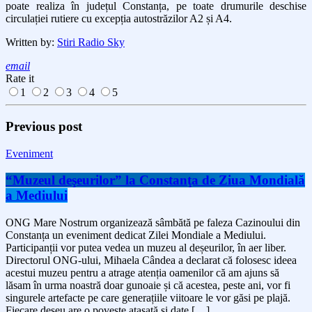
poate realiza în județul Constanța, pe toate drumurile deschise
circulației rutiere cu excepția autostrăzilor A2 și A4.
Written by:
Stiri Radio Sky
email
Rate it
1
2
3
4
5
Previous post
Eveniment
“Muzeul deşeurilor” la Constanţa de Ziua Mondială
a Mediului
ONG Mare Nostrum organizează sâmbătă pe faleza Cazinoului din
Constanța un eveniment dedicat Zilei Mondiale a Mediului.
Participanții vor putea vedea un muzeu al deșeurilor, în aer liber.
Directorul ONG-ului, Mihaela Cândea a declarat că folosesc ideea
acestui muzeu pentru a atrage atenția oamenilor că am ajuns să
lăsam în urma noastră doar gunoaie și că acestea, peste ani, vor fi
singurele artefacte pe care generațiile viitoare le vor găsi pe plajă.
Fiecare deșeu are o poveste atașată și date […]