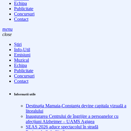
Echipa
Publicitate
Concursuri
Contact
menu
close
Știri
Info-Util
Emisiuni
Muzical
Echipa
Publicitate
Concursuri
Contact
Informatii utile
Destinația Mamaia-Constanța devine capitala vizuală a
litoralului
Inaugurarea Centrului de îngrijire a persoanelor cu
afecțiuni Alzheimer – UAMS Agigea
SEAS 2026 aduce spectacolul în stradă