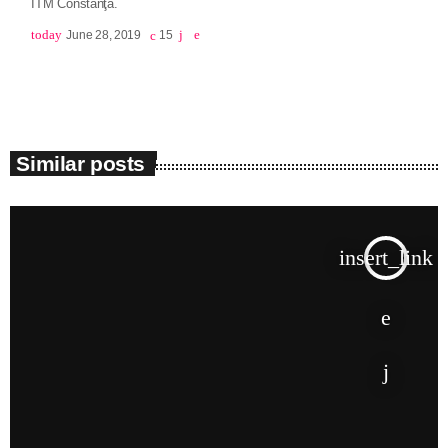
ITM Constanţa.
today
June 28, 2019
15
Similar posts
insert_link