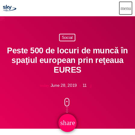
menu
close
Social
Știri
Peste 500 de locuri de muncă în
Info-Util
spaţiul european prin reţeaua
EURES
Emisiuni
Muzical
June 28, 2019
11
today
Echipa
Publicitate
share
email
Concursuri