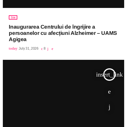
Stiri
Inaugurarea Centrului de îngrijire a
persoanelor cu afecțiuni Alzheimer – UAMS
Agigea
today
July 31, 2026
8
insert_link