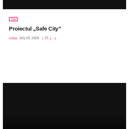
Stiri
Proiectul „Safe City”
today
July 16, 2026
15