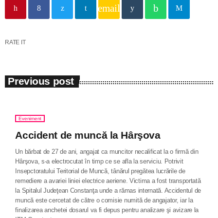
email
RATE IT
Previous post
Eveniment
Accident de muncă la Hârşova
Un bărbat de 27 de ani, angajat ca muncitor necalificat la o firmă din
Hârşova, s-a electrocutat în timp ce se afla la serviciu. Potrivit
Insepctoratului Teritorial de Muncă, tânărul pregătea lucrările de
remediere a avariei liniei electrice aeriene. Victima a fost transportată
la Spitalul Judeţean Constanţa unde a rămas internată. Accidentul de
muncă este cercetat de către o comisie numită de angajator, iar la
finalizarea anchetei dosarul va fi depus pentru analizare şi avizare la