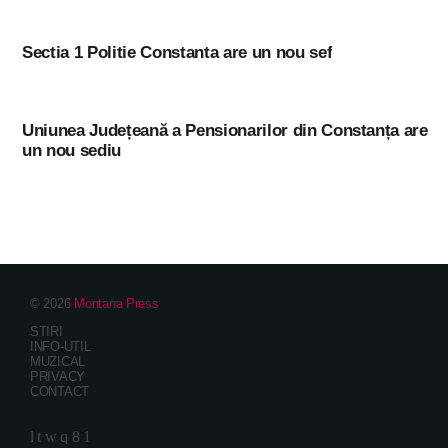
Sectia 1 Politie Constanta are un nou sef
Uniunea Județeană a Pensionarilor din Constanța are
un nou sediu
© 2026
Montana Press
STIRI
INFO-UTIL
MUZICAL
PRIVACY
CONTACT