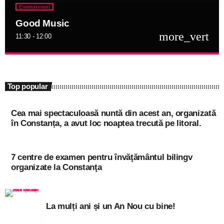
Entertainment
Good Music
more_vert
11:30 - 12:00
close
Good Music
niciodată singur!
Top popular
Informațiile actuale și muzica momentului
Cea mai spectaculoasă nuntă din acest an, organizată
în Constanța, a avut loc noaptea trecută pe litoral.
7 centre de examen pentru învăţământul bilingv
organizate la Constanţa
La mulți ani și un An Nou cu bine!