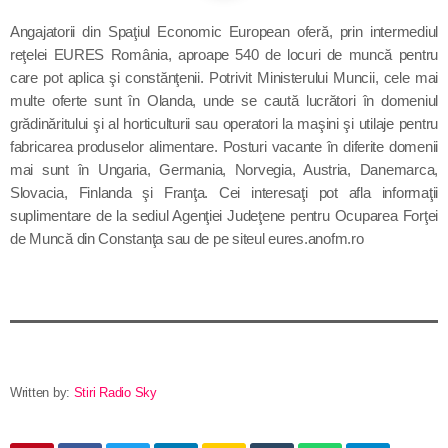
Contact
Angajatorii din Spaţiul Economic European oferă, prin intermediul
reţelei EURES România, aproape 540 de locuri de muncă
pentru
care pot aplica şi constănţenii. Potrivit Ministerului Muncii, cele mai
multe oferte sunt în Olanda, unde se caută lucrători în domeniul
Informatii utile
grădinăritului şi al horticulturii sau operatori la maşini şi utilaje pentru
fabricarea produselor alimentare. Posturi vacante în diferite domenii
Destinația Mamaia-Constanța devine capitala vizuală a
mai sunt în Ungaria, Germania, Norvegia, Austria, Danemarca,
litoralului
Slovacia, Finlanda şi Franţa. Cei interesaţi pot afla informaţii
suplimentare de la sediul Agenţiei Judeţene pentru Ocuparea Forţei
Inaugurarea Centrului de îngrijire a persoanelor cu
de Muncă din Constanţa sau de pe siteul eures.anofm.ro
afecțiuni Alzheimer – UAMS Agigea
SEAS 2026 aduce spectacolul în stradă
Proiectul „Safe City”
SNC a lansat la apă nava „Histria Elara”
Written by:
Stiri Radio Sky