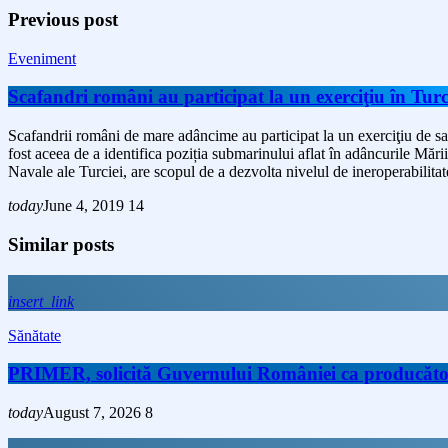
Previous post
Eveniment
Scafandri români au participat la un exerciţiu în Turc
Scafandrii români de mare adâncime au participat la un exerciţiu de salv
fost aceea de a identifica poziția submarinului aflat în adâncurile Măr
Navale ale Turciei, are scopul de a dezvolta nivelul de ineroperabilitate 
today
June 4, 2019
14
Similar posts
insert_link
Sănătate
PRIMER, solicită Guvernului României ca producătorii 
today
August 7, 2026
8