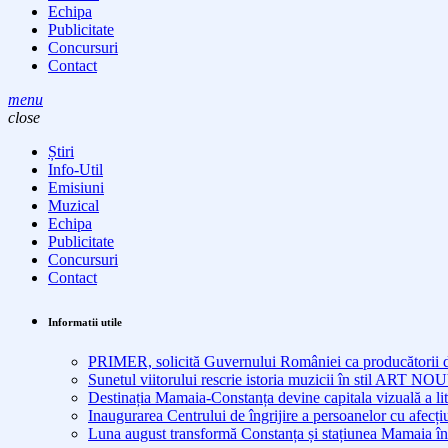
Echipa
Publicitate
Concursuri
Contact
menu
close
Știri
Info-Util
Emisiuni
Muzical
Echipa
Publicitate
Concursuri
Contact
Informatii utile
PRIMER, solicită Guvernului României ca producătorii de 
Sunetul viitorului rescrie istoria muzicii în stil ART 
Destinația Mamaia-Constanța devine capitala vizuală a lit
Inaugurarea Centrului de îngrijire a persoanelor cu afe
Luna august transformă Constanța și stațiunea Mamaia în