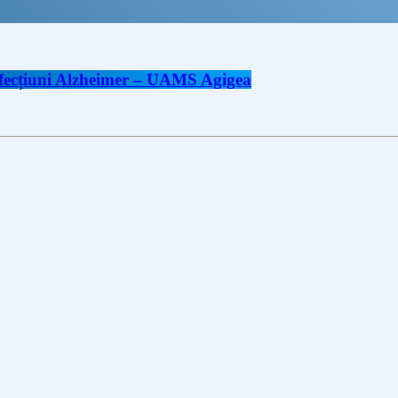
 afecțiuni Alzheimer – UAMS Agigea