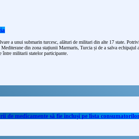
ia
are a unui submarin turcesc, alături de militari din alte 17 state. Potri
ii Mediterane din zona stațiunii Marmaris, Turcia și de a salva echipajul 
între militarii statelor participante.
de medicamente să fie incluși pe lista consumatorilor 