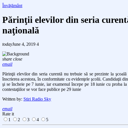
Învățământ
Părinţii elevilor din seria curen
naţională
today
June 4, 2019
4
share
close
email
Părinţii elevilor din seria curentă nu trebuie să se prezinte la şcoal
înscrierea acestora, în conformitate cu evidenţele şcolii. Candidaţii din 
şi se încheie pe 7 iunie, iar examenul începe pe 18 iunie cu proba la 
contestaţiilor se vor face publice pe 29 iunie
Written by:
Stiri Radio Sky
email
Rate it
1
2
3
4
5