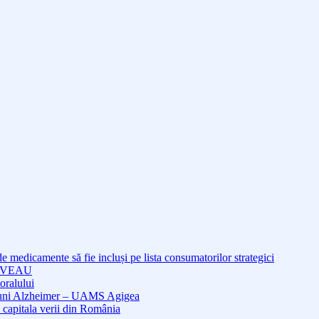
medicamente să fie incluși pe lista consumatorilor strategici
NOUVEAU
oralului
cțiuni Alzheimer – UAMS Agigea
 capitala verii din România