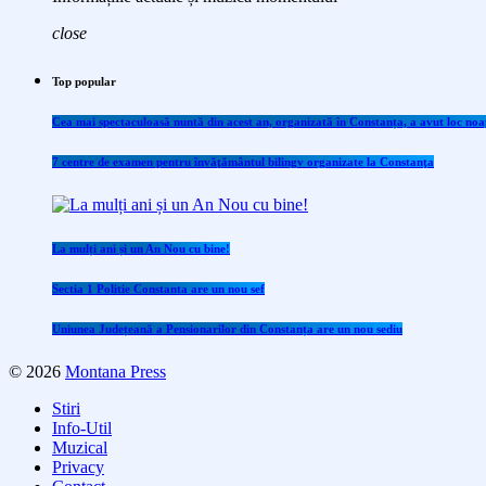
close
Top popular
Cea mai spectaculoasă nuntă din acest an, organizată în Constanța, a avut loc noap
7 centre de examen pentru învăţământul bilingv organizate la Constanţa
La mulți ani și un An Nou cu bine!
Sectia 1 Politie Constanta are un nou sef
Uniunea Județeană a Pensionarilor din Constanța are un nou sediu
© 2026
Montana Press
Stiri
Info-Util
Muzical
Privacy