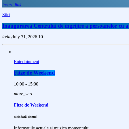
insert_link
Stiri
Inaugurarea Centrului de îngrijire a persoanelor cu
today
July 31, 2026
10
Entertainment
Fitze de Weekend
10:00 - 15:00
more_vert
Fitze de Weekend
niciodată singur!
Informațiile actuale și muzica momentului