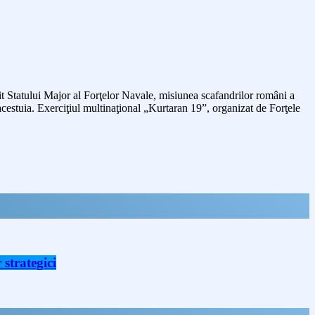
vit Statului Major al Forţelor Navale, misiunea scafandrilor români a
acestuia. Exerciţiul multinaţional „Kurtaran 19”, organizat de Forţele
strategici