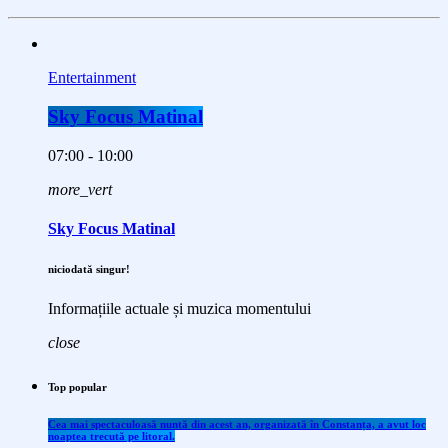
Entertainment
Sky Focus Matinal
07:00 - 10:00
more_vert
Sky Focus Matinal
niciodată singur!
Informațiile actuale și muzica momentului
close
Top popular
Cea mai spectaculoasă nuntă din acest an, organizată în Constanța, a avut loc
noaptea trecută pe litoral.