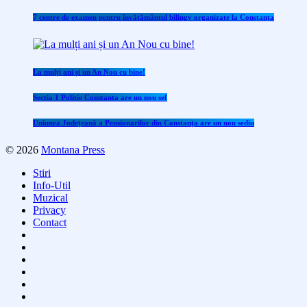
7 centre de examen pentru învăţământul bilingv organizate la Constanţa
La mulți ani și un An Nou cu bine!
Sectia 1 Politie Constanta are un nou sef
Uniunea Județeană a Pensionarilor din Constanța are un nou sediu
© 2026
Montana Press
Stiri
Info-Util
Muzical
Privacy
Contact