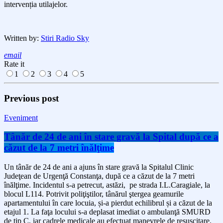
intervenția utilajelor.
Written by:
Stiri Radio Sky
email
Rate it
1
2
3
4
5
Previous post
Eveniment
Tânăr de 24 de ani în stare gravă la Spital după ce a
căzut de la 7 metri înălţime
Un tânăr de 24 de ani a ajuns în stare gravă la Spitalul Clinic
Judeţean de Urgenţă Constanţa, după ce a căzut de la 7 metri
înălţime. Incidentul s-a petrecut, astăzi, pe strada I.L.Caragiale, la
blocul L114. Potrivit poliţiştilor, tânărul ştergea geamurile
apartamentului în care locuia, și-a pierdut echilibrul și a căzut de la
etajul 1. La faţa locului s-a deplasat imediat o ambulanţă SMURD
de tip C, iar cadrele medicale au efectuat manevrele de resuscitare.