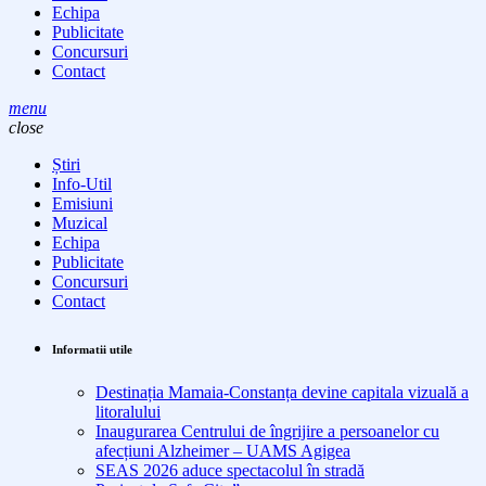
Echipa
Publicitate
Concursuri
Contact
menu
close
Știri
Info-Util
Emisiuni
Muzical
Echipa
Publicitate
Concursuri
Contact
Informatii utile
Destinația Mamaia-Constanța devine capitala vizuală a
litoralului
Inaugurarea Centrului de îngrijire a persoanelor cu
afecțiuni Alzheimer – UAMS Agigea
SEAS 2026 aduce spectacolul în stradă