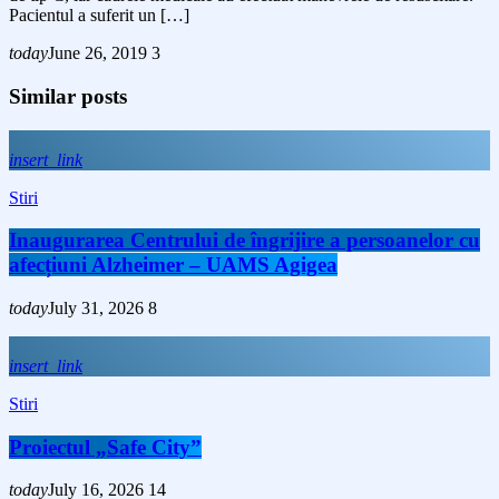
Pacientul a suferit un […]
today
June 26, 2019
3
Similar posts
insert_link
Stiri
Inaugurarea Centrului de îngrijire a persoanelor cu
afecțiuni Alzheimer – UAMS Agigea
today
July 31, 2026
8
insert_link
Stiri
Proiectul „Safe City”
today
July 16, 2026
14