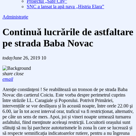
Proiectul „Safe City”
SNC a lansat la apă nava „Histria Elara”
Administrație
Continuă lucrările de astfaltare
pe strada Baba Novac
today
June 26, 2019
10
share
close
email
Atenţie constănţeni !
Se reabilitează un tronson de pe strada Baba
Novac
din cartierul Coiciu. Este vorba despre perimetrul cuprins
între străzile I.L. Caragiale și Poporului.
Potrivit Primăriei,
i
ntervențiile se vor desfășura și în această noapte, între orele 22.00
şi
6.00, iar în tot acest interval orar, traficul va fi restricționat, alternativ,
pe câte un sens de mers. Apoi, joi și vineri noapte urmează turnarea
asfaltului,
fiind menţinute aceleaşi restricţii.
Locuitorii orașului sunt
sfătuiţi
să nu își parcheze autoturismele în zona în care se lucrează și
să respecte semnificația indicatoarelor rutiere, pentru a nu îngreuna