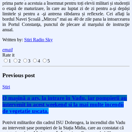
prima
parte a
acestuia
a însemnat pentru toți
elevii militari și studenții
o etapă de maturizare, în care
au
luptat zi de zi pentru a
-şi
depăși
limitele și pentru a
-şi
antrena răbdarea și reflexele.
Cei aflaţi la
bordul Navei Școală „Mircea” mai au
40 de zile
pana la intoarcearea
in Portul Constanţa, punctul de plecare al marşului de instrucţie
anual.
Written by:
Stiri Radio Sky
email
Rate it
1
2
3
4
5
Previous post
Stiri
O mașină a ars, la intrare în Vadu, iar pompierii au
intervenit in acest weekend si la mai multe incendii
de vegetatie uscata.
Potrivit militarilor din cadrul ISU Dobrogea, la incendiul din Vadu
au intervenit șase pompieri de la Stația Midia, care au constatat că