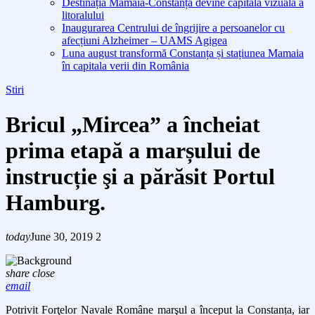
Destinația Mamaia-Constanța devine capitala vizuală a
litoralului
Inaugurarea Centrului de îngrijire a persoanelor cu
afecțiuni Alzheimer – UAMS Agigea
Luna august transformă Constanța și stațiunea Mamaia
în capitala verii din România
Stiri
Bricul „Mircea” a încheiat
prima etapă a marșului de
instrucție şi a părăsit Portul
Hamburg.
today
June 30, 2019
2
share
close
email
Potrivit Forţelor Navale Române marşul a început la Constanța, iar