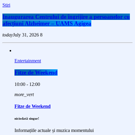
Stiri
Inaugurarea Centrului de îngrijire a persoanelor cu
afecțiuni Alzheimer – UAMS Agigea
today
July 31, 2026
8
Entertainment
Fitze de Weekend
10:00 - 12:00
more_vert
Fitze de Weekend
niciodată singur!
Informațiile actuale și muzica momentului