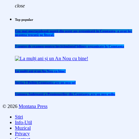
close
Top popular
Cea mai spectaculoasă nuntă din acest an, organizată în Constanța, a avut loc
noaptea trecută pe litoral.
7 centre de examen pentru învăţământul bilingv organizate la Constanţa
La mulți ani și un An Nou cu bine!
Sectia 1 Politie Constanta are un nou sef
Uniunea Județeană a Pensionarilor din Constanța are un nou sediu
© 2026
Montana Press
Stiri
Info-Util
Muzical
Privacy