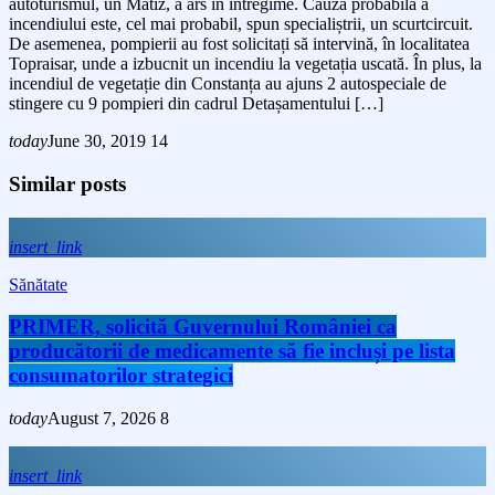
autoturismul, un Matiz, a ars în întregime. Cauza probabilă a
incendiului este, cel mai probabil, spun specialiștrii, un scurtcircuit.
De asemenea, pompierii au fost solicitați să intervină, în localitatea
Topraisar, unde a izbucnit un incendiu la vegetația uscată. În plus, la
incendiul de vegetație din Constanța au ajuns 2 autospeciale de
stingere cu 9 pompieri din cadrul Detașamentului […]
today
June 30, 2019
14
Similar posts
insert_link
Sănătate
PRIMER, solicită Guvernului României ca
producătorii de medicamente să fie incluși pe lista
consumatorilor strategici
today
August 7, 2026
8
insert_link