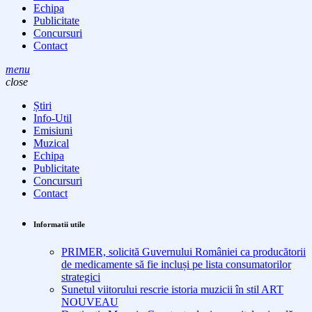
Echipa
Publicitate
Concursuri
Contact
menu
close
Știri
Info-Util
Emisiuni
Muzical
Echipa
Publicitate
Concursuri
Contact
Informatii utile
PRIMER, solicită Guvernului României ca producătorii
de medicamente să fie incluși pe lista consumatorilor
strategici
Sunetul viitorului rescrie istoria muzicii în stil ART
NOUVEAU