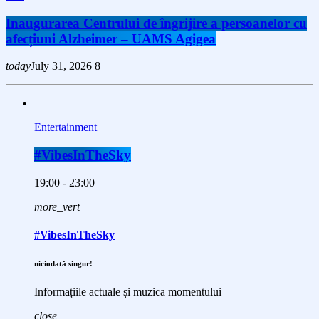
Inaugurarea Centrului de îngrijire a persoanelor cu
afecțiuni Alzheimer – UAMS Agigea
today
July 31, 2026
8
Entertainment
#VibesInTheSky
19:00 - 23:00
more_vert
#VibesInTheSky
niciodată singur!
Informațiile actuale și muzica momentului
close