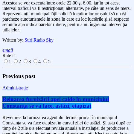
Acestea se vor executa între orele 22.00 şi 6.00, iar în tot acest
interval traficul va fi restricționat, alternativ, pe câte un sens de mers.
Reprezentanţii municipalităţii solicită locuitorilor orașului să nu își
parcheze autoturismele în zona în care au loc lucrările și să respecte
semnificația indicatoarelor rutiere, pentru a nu îngreuna intervenția
utilajelor.
Written by:
Stiri Radio Sky
email
Rate it
1
2
3
4
5
Previous post
Administrație
Reluarea furnizării apei calde în municipiul
Constanţa se va face, astăzi, etapizat
Revenirea la furnizarea agentului termic primar în municipiul
Constanţa se va face etapizat în cursul zilei de astăzi. Şi asta după ce
timp de 2 zile s-a efectuat revizia anuală a instalaţiei de producere a
energiei termice din întreg oraşul. Reprezentanţii Electrocentrale au