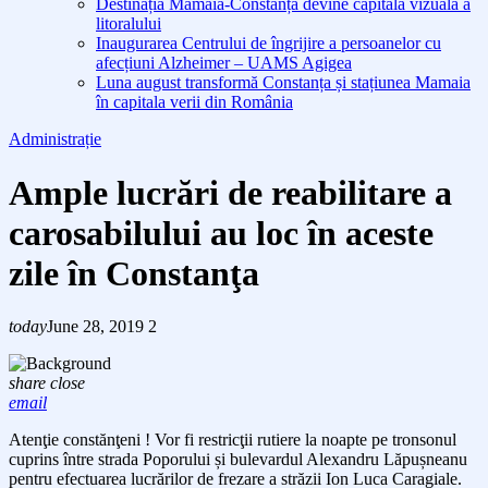
Destinația Mamaia-Constanța devine capitala vizuală a
litoralului
Inaugurarea Centrului de îngrijire a persoanelor cu
afecțiuni Alzheimer – UAMS Agigea
Luna august transformă Constanța și stațiunea Mamaia
în capitala verii din România
Administrație
Ample lucrări de reabilitare a
carosabilului au loc în aceste
zile în Constanţa
today
June 28, 2019
2
share
close
email
Atenţie constănţeni ! Vor fi restricţii rutiere la noapte pe tronsonul
cuprins între strada Poporului și bulevardul Alexandru Lăpușneanu
pentru efectuarea lucrărilor de frezare a străzii Ion Luca Caragiale.