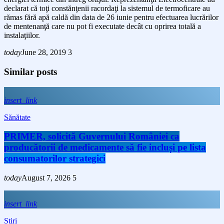
declarat că toţi constănţenii racordaţi la sistemul de termoficare au
rămas fără apă caldă din data de 26 iunie pentru efectuarea lucrărilor
de mentenanţă care nu pot fi executate decât cu oprirea totală a
instalaţiilor.
today
June 28, 2019
3
Similar posts
insert_link
Sănătate
PRIMER, solicită Guvernului României ca
producătorii de medicamente să fie incluși pe lista
consumatorilor strategici
today
August 7, 2026
5
insert_link
Stiri