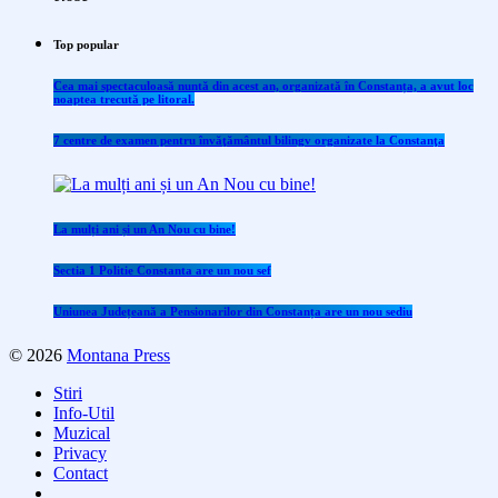
Top popular
Cea mai spectaculoasă nuntă din acest an, organizată în Constanța, a avut loc
noaptea trecută pe litoral.
7 centre de examen pentru învăţământul bilingv organizate la Constanţa
La mulți ani și un An Nou cu bine!
Sectia 1 Politie Constanta are un nou sef
Uniunea Județeană a Pensionarilor din Constanța are un nou sediu
© 2026
Montana Press
Stiri
Info-Util
Muzical
Privacy
Contact