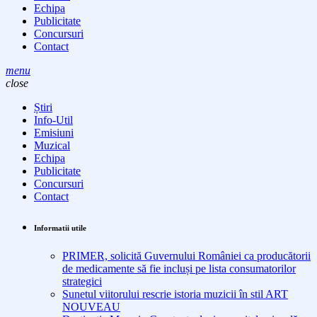
Echipa
Publicitate
Concursuri
Contact
menu
close
Știri
Info-Util
Emisiuni
Muzical
Echipa
Publicitate
Concursuri
Contact
Informatii utile
PRIMER, solicită Guvernului României ca producătorii
de medicamente să fie incluși pe lista consumatorilor
strategici
Sunetul viitorului rescrie istoria muzicii în stil ART
NOUVEAU