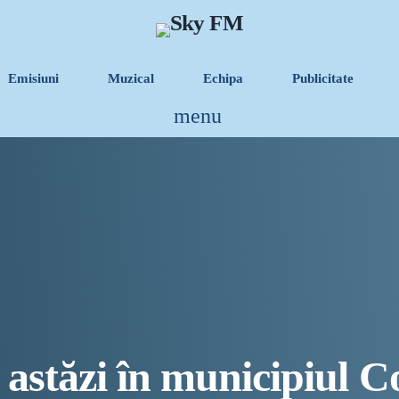
Emisiuni
Muzical
Echipa
Publicitate
menu
INFORMATII UTILE
PRIMER, solicită Gu
fie incluși pe lista c
Sunetul viitorului r
Destinația Mamaia-Con
Inaugurarea Centrului
UAMS Agigea
 astăzi în municipiul C
Luna august transform