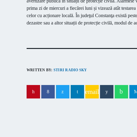
avertizare publică în situații de protecție civilă. Alarmele 
prima zi de miercuri a fiecărei luni și vizează atât testare
celor cu acționare locală. În judeţul Constanţa există peste
dezastre sau a altor situații de protecție civilă, modul de ac
WRITTEN BY:
STIRI RADIO SKY
email
PREVIOUS POST