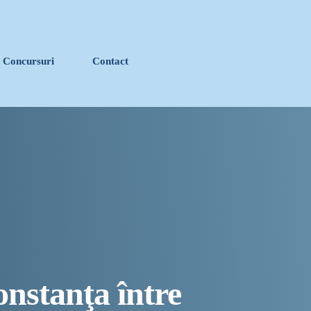
Concursuri
Contact
close
vernului României ca producătorii de medicamente să
onsumatorilor strategici
escrie istoria muzicii în stil ART NOUVEAU
stanța devine capitala vizuală a litoralului
 de îngrijire a persoanelor cu afecțiuni Alzheimer –
onstanţa între
ă Constanța și stațiunea Mamaia în capitala verii din