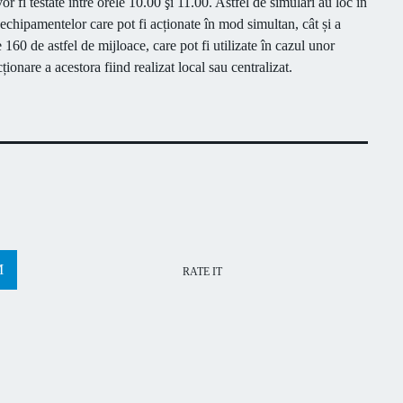
vor fi testate între orele 10.00 şi 11.00. Astfel de simulări au loc în
a echipamentelor care pot fi acționate în mod simultan, cât și a
 160 de astfel de mijloace, care pot fi utilizate în cazul unor
ționare a acestora fiind realizat local sau centralizat.
RATE IT