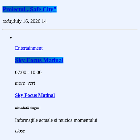
Proiectul „Safe City”
today
July 16, 2026
14
Entertainment
Sky Focus Matinal
07:00 - 10:00
more_vert
Sky Focus Matinal
niciodată singur!
Informațiile actuale și muzica momentului
close