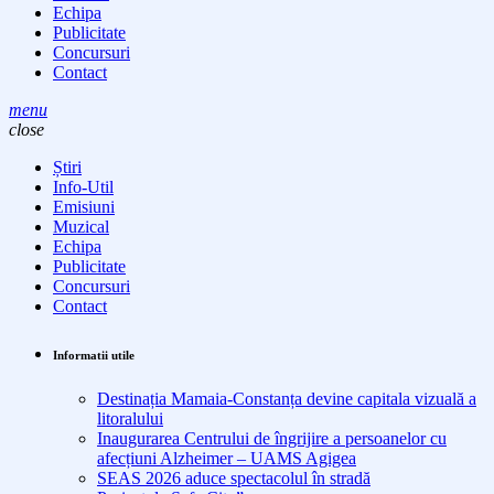
Echipa
Publicitate
Concursuri
Contact
menu
close
Știri
Info-Util
Emisiuni
Muzical
Echipa
Publicitate
Concursuri
Contact
Informatii utile
Destinația Mamaia-Constanța devine capitala vizuală a
litoralului
Inaugurarea Centrului de îngrijire a persoanelor cu
afecțiuni Alzheimer – UAMS Agigea
SEAS 2026 aduce spectacolul în stradă