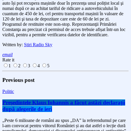
auto își pot recupera mașinile doar în prezența unui polițist local şi
numai după ce au achitat tariful de ridicare a autovehiculului în
cuantum de 450 de lei, cel pentru transportul mașinii în valoare de
120 de lei şi taxa de depozitare care este de 60 de lei pe zi.
Programul de restituire este non-stop. Reprezentanţii Primăriei
Constanţa au precizat că permisul de acces trebuie afișat într-un loc
vizibil, pentru a permite verificarea datelor de identificare.
Written by:
Stiri Radio Sky
email
Rate it
1
2
3
4
5
Previous post
Politic
Preşedintele Klaus Iohannis a făcut astăzi declaraţii
după alegerile de ieri
„Peste 6 milioane de români au spus „DA” la referendumul pe care
l-am convocat pentru viitorul României și au dat astfel o lecție dură
populismului, demagogiei și discursului antieuropean și antijustiție”,