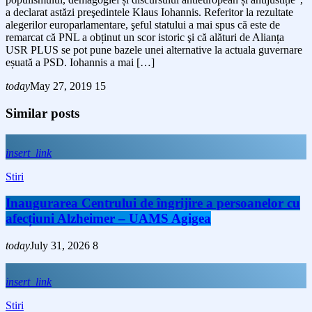
a declarat astăzi preşedintele Klaus Iohannis. Referitor la rezultate
alegerilor europarlamentare, şeful statului a mai spus că este de
remarcat că PNL a obținut un scor istoric şi că alături de Alianța
USR PLUS se pot pune bazele unei alternative la actuala guvernare
eșuată a PSD. Iohannis a mai […]
today
May 27, 2019
15
Similar posts
insert_link
Stiri
Inaugurarea Centrului de îngrijire a persoanelor cu
afecțiuni Alzheimer – UAMS Agigea
today
July 31, 2026
8
insert_link
Stiri