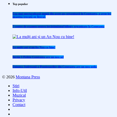
Top popular
Cea mai spectaculoasă nuntă din acest an, organizată în Constanța, a avut loc
noaptea trecută pe litoral.
7 centre de examen pentru învăţământul bilingv organizate la Constanţa
La mulți ani și un An Nou cu bine!
Sectia 1 Politie Constanta are un nou sef
Uniunea Județeană a Pensionarilor din Constanța are un nou sediu
© 2026
Montana Press
Stiri
Info-Util
Muzical
Privacy
Contact