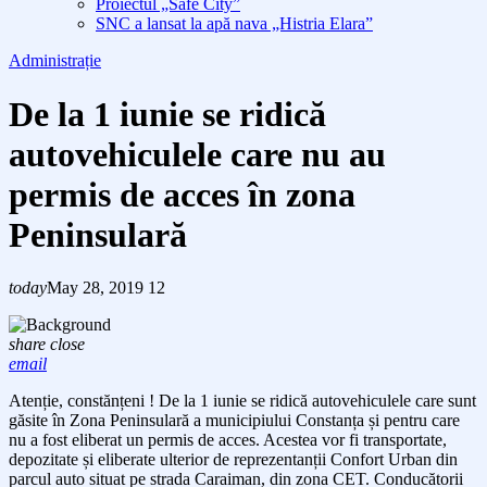
Proiectul „Safe City”
SNC a lansat la apă nava „Histria Elara”
Administrație
De la 1 iunie se ridică
autovehiculele care nu au
permis de acces în zona
Peninsulară
today
May 28, 2019
12
share
close
email
Atenție, constănțeni ! De la 1 iunie se ridică autovehiculele care sunt
găsite în Zona Peninsulară a municipiului Constanța și pentru care
nu a fost eliberat un permis de acces. Acestea vor fi transportate,
depozitate și eliberate ulterior de reprezentanții Confort Urban din
parcul auto situat pe strada Caraiman, din zona CET. Conducătorii