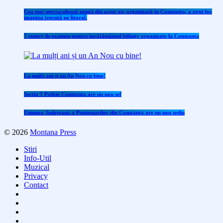
Cea mai spectaculoasă nuntă din acest an, organizată în Constanța, a avut loc
noaptea trecută pe litoral.
7 centre de examen pentru învăţământul bilingv organizate la Constanţa
La mulți ani și un An Nou cu bine!
Sectia 1 Politie Constanta are un nou sef
Uniunea Județeană a Pensionarilor din Constanța are un nou sediu
© 2026
Montana Press
Stiri
Info-Util
Muzical
Privacy
Contact