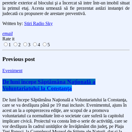
peretele exterior al blocului şi a încercat să intre într-un imobil situa
t
la primul etaj. Acesta urmează să fie prezentat astăzi instanţei de
judecată cu propunere de arestare preventivă.
Written by:
Stiri Radio Sky
email
Rate it
1
2
3
4
5
Previous post
Eveniment
De luni începe Săptămâna Naţională a
Voluntariatului la Constanţa
De luni începe Săptămâna Naţională a Voluntariatului la Constanţa,
care se va desfăşura până pe 19 mai inclusiv. Evenimentul, ajuns în
acest an la a optsprezecea ediţie, are scopul de a promova
voluntariatul ca normalitate într-o societate care suferă la capitolul
implicare civică. Proiectul va consta într-o serie de activităţi, care se
vor desfăşura în cadrul unităţilor de învăţământ din judeţ, pe Plaja
Trei Papuci, la Complexul Muzeal de Ştiinţe ale Naturii, dar şi la