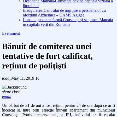
Destinația Mamaia-Constanța devine capitala vizuală a
litoralului
Inaugurarea Centrului de îngrijire a persoanelor cu
afecțiuni Alzheimer – UAMS Agigea
Luna august transformă Constanța și stațiunea Mamaia
în capitala verii din România
Eveniment
Bănuit de comiterea unei
tentative de furt calificat,
reținut de poliţişti
today
May 11, 2019
10
share
close
email
Un bărbat de 31 de ani a fost reţinut pentru 24 de ore după ce ar fi
încercat să intre prin efracţie într-un apartament din municipiul
Constanţa. Potrivit reprezentanţilor IPJ, individul ar fi escalat