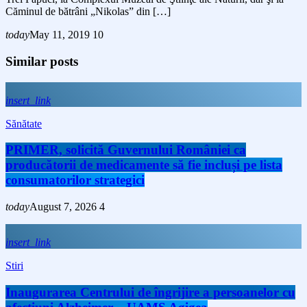
Căminul de bătrâni „Nikolas” din […]
today
May 11, 2019
10
Similar posts
insert_link
Sănătate
PRIMER, solicită Guvernului României ca
producătorii de medicamente să fie incluși pe lista
consumatorilor strategici
today
August 7, 2026
4
insert_link
Stiri
Inaugurarea Centrului de îngrijire a persoanelor cu