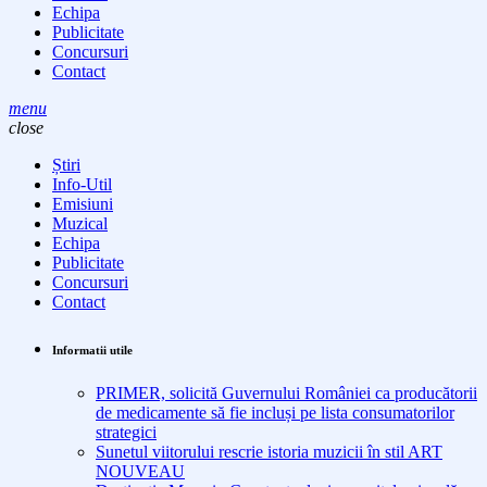
Echipa
Publicitate
Concursuri
Contact
menu
close
Știri
Info-Util
Emisiuni
Muzical
Echipa
Publicitate
Concursuri
Contact
Informatii utile
PRIMER, solicită Guvernului României ca producătorii
de medicamente să fie incluși pe lista consumatorilor
strategici
Sunetul viitorului rescrie istoria muzicii în stil ART
NOUVEAU