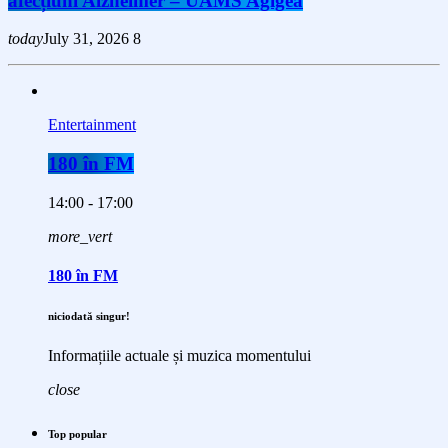
afecțiuni Alzheimer – UAMS Agigea
today
July 31, 2026
8
Entertainment
180 în FM
14:00 - 17:00
more_vert
180 în FM
niciodată singur!
Informațiile actuale și muzica momentului
close
Top popular