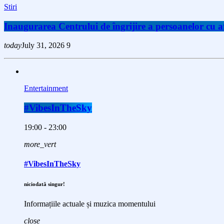
Stiri
Inaugurarea Centrului de îngrijire a persoanelor cu
today
July 31, 2026
9
Entertainment
#VibesInTheSky
19:00 - 23:00
more_vert
#VibesInTheSky
niciodată singur!
Informațiile actuale și muzica momentului
close