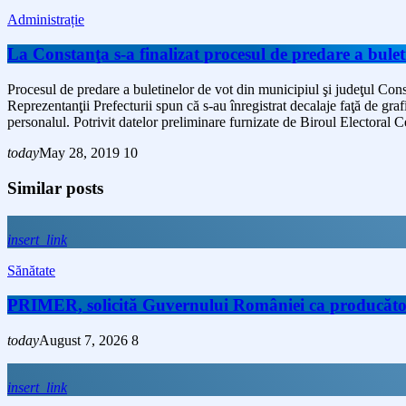
Administrație
La Constanţa s-a finalizat procesul de predare a bulet
Procesul de predare a buletinelor de vot din municipiul şi judeţul Consta
Reprezentanţii Prefecturii spun că s-au înregistrat decalaje faţă de gra
personalul. Potrivit datelor preliminare furnizate de Biroul Electoral C
today
May 28, 2019
10
Similar posts
insert_link
Sănătate
PRIMER, solicită Guvernului României ca producătorii 
today
August 7, 2026
8
insert_link