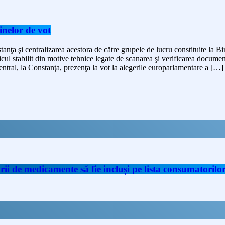
inelor de vot
nţa şi centralizarea acestora de către grupele de lucru constituite la Biro
ficul stabilit din motive tehnice legate de scanarea şi verificarea docume
entral, la Constanţa, prezenţa la vot la alegerile europarlamentare a […]
de medicamente să fie incluși pe lista consumatorilor 