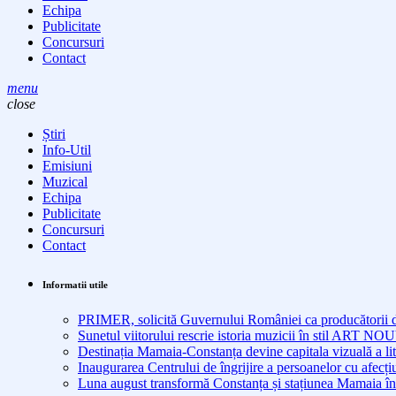
Echipa
Publicitate
Concursuri
Contact
menu
close
Știri
Info-Util
Emisiuni
Muzical
Echipa
Publicitate
Concursuri
Contact
Informatii utile
PRIMER, solicită Guvernului României ca producătorii de 
Sunetul viitorului rescrie istoria muzicii în stil ART 
Destinația Mamaia-Constanța devine capitala vizuală a lit
Inaugurarea Centrului de îngrijire a persoanelor cu afe
Luna august transformă Constanța și stațiunea Mamaia în