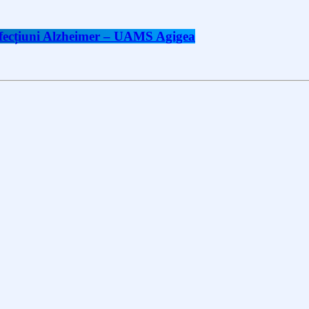
 afecțiuni Alzheimer – UAMS Agigea