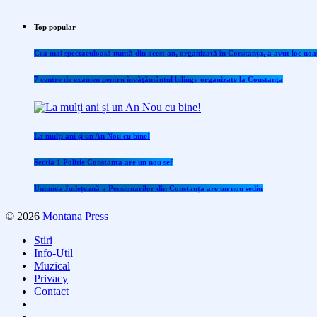
Top popular
Cea mai spectaculoasă nuntă din acest an, organizată în Constanța, a avut loc noap
7 centre de examen pentru învăţământul bilingv organizate la Constanţa
La mulți ani și un An Nou cu bine!
Sectia 1 Politie Constanta are un nou sef
Uniunea Județeană a Pensionarilor din Constanța are un nou sediu
© 2026
Montana Press
Stiri
Info-Util
Muzical
Privacy
Contact