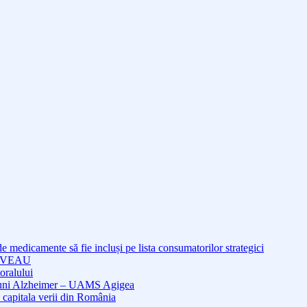
medicamente să fie incluși pe lista consumatorilor strategici
NOUVEAU
oralului
cțiuni Alzheimer – UAMS Agigea
 capitala verii din România