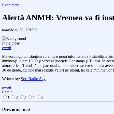
Eveniment
Alertă ANMH: Vremea va fi insta
today
May 28, 2019
9
share
close
email
Meteorologii constănţeni au emis o nouă informare de instabilitate at
dimineaţă la ora 10.00 şi vizează judeţele Constanţa şi Tulcea. În aces
atmosferice. Totodată, pe parcusul zilei de vineri s
e vor semnala
averse
30 de grade, cu cele mai scăzute valori pe litoral, iar cele minime vor f
Written by:
Stiri Radio Sky
email
Rate it
1
2
3
4
5
Previous post