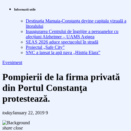
Informatii utile
Destinația Mamaia-Constanța devine capitala vizuală a
litoralului
Inaugurarea Centrului de îngrijire a persoanelor cu
afecțiuni Alzheimer – UAMS Agigea
SEAS 2026 aduce spectacolul în stradă
Proiectul „Safe City”
SNC a lansat la apă nava „Histria Elara”
Eveniment
Pompierii de la firma privată
din Portul Constanţa
protestează.
today
January 22, 2019
9
share
close