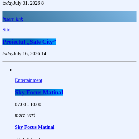
today
July 31, 2026
8
insert_link
Stiri
Proiectul „Safe City”
today
July 16, 2026
14
Entertainment
Sky Focus Matinal
07:00 - 10:00
more_vert
Sky Focus Matinal