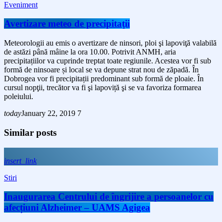
Eveniment
Avertizare meteo de precipitaţii
Meteorologii au emis o avertizare de ninsori, ploi şi lapoviţă valabilă
de astăzi până mâine la ora 10.00. Potrivit ANMH, aria
precipitațiilor va cuprinde treptat toate regiunile. Acestea vor fi sub
formă de ninsoare și local se va depune strat nou de zăpadă. În
Dobrogea vor fi precipitații predominant sub formă de ploaie. În
cursul nopţii, trecător va fi şi lapoviță şi se va favoriza formarea
poleiului.
today
January 22, 2019
7
Similar posts
insert_link
Stiri
Inaugurarea Centrului de îngrijire a persoanelor cu
afecțiuni Alzheimer – UAMS Agigea