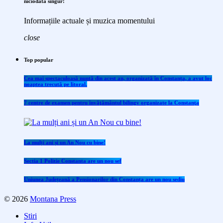
niciodată singur!
Informațiile actuale și muzica momentului
close
Top popular
Cea mai spectaculoasă nuntă din acest an, organizată în Constanța, a avut loc
noaptea trecută pe litoral.
7 centre de examen pentru învăţământul bilingv organizate la Constanţa
La mulți ani și un An Nou cu bine!
Sectia 1 Politie Constanta are un nou sef
Uniunea Județeană a Pensionarilor din Constanța are un nou sediu
© 2026
Montana Press
Stiri