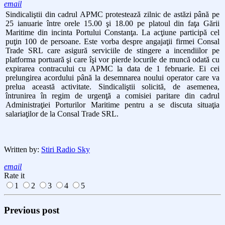
email
Sindicaliştii din cadrul APMC protestează zilnic de astăzi până pe
25 ianuarie între orele 15.00 şi 18.00 pe platoul din faţa Gării
Maritime din incinta Portului Constanţa. La acţiune participă cel
puţin 100 de persoane. Este vorba despre angajaţii firmei Consal
Trade SRL care asigură serviciile de stingere a incendiilor pe
platforma portuară şi care îşi vor pierde locurile de muncă odată cu
expirarea contracului cu APMC la data de 1 februarie. Ei cei
prelungirea acordului până la desemnarea noului operator care va
prelua această activitate. Sindicaliştii solicită, de asemenea,
întrunirea în regim de urgenţă a comisiei paritare din cadrul
Administraţiei Porturilor Maritime pentru a se discuta situaţia
salariaţilor de la Consal Trade SRL.
Written by:
Stiri Radio Sky
email
Rate it
1
2
3
4
5
Previous post