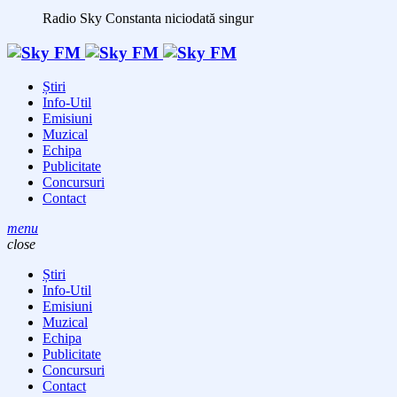
Radio Sky Constanta
niciodată singur
Știri
Info-Util
Emisiuni
Muzical
Echipa
Publicitate
Concursuri
Contact
menu
close
Știri
Info-Util
Emisiuni
Muzical
Echipa
Publicitate
Concursuri
Contact