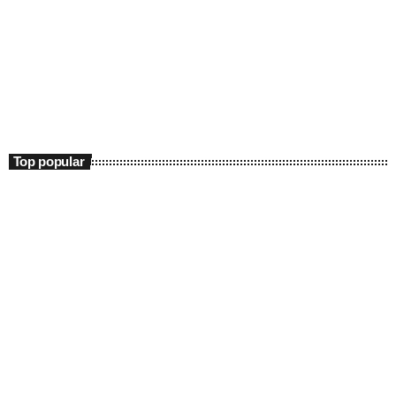
Entertainment
Fitze de Weekend
10:00 - 15:00
Fitze de Weekend
Top popular