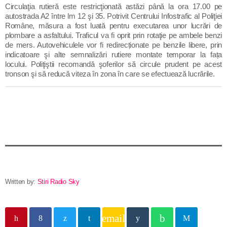
Circulaţia rutieră este restricţionată astăzi până la ora 17.00 pe
Contact
autostrada A2 între lm 12 şi 35. Potrivit Centrului Infostrafic al Poliţiei
Române, măsura a fost luată pentru executarea unor lucrări de
plombare a asfaltului. Traficul va fi oprit prin rotaţie pe ambele benzi
de mers. Autovehiculele vor fi redirecționate pe benzile libere, prin
Informatii utile
indicatoare şi alte semnalizări rutiere montate temporar la fața
locului. Poliţiştii recomandă şoferilor să circule prudent pe acest
tronson şi să reducă viteza în zona în care se efectuează lucrările.
PRIMER, solicită Guvernului României ca producătorii
de medicamente să fie incluși pe lista consumatorilor
strategici
Sunetul viitorului rescrie istoria muzicii în stil ART
NOUVEAU
Destinația Mamaia-Constanța devine capitala vizuală a
litoralului
Written by:
Stiri Radio Sky
Inaugurarea Centrului de îngrijire a persoanelor cu
afecțiuni Alzheimer – UAMS Agigea
email
Luna august transformă Constanța și stațiunea Mamaia