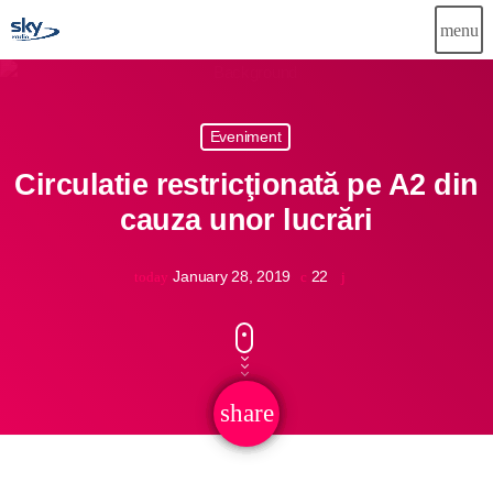
menu
close
Eveniment
Știri
Circulatie restricţionată pe A2 din
Info-Util
cauza unor lucrări
Emisiuni
January 28, 2019
22
today
Muzical
Echipa
Publicitate
share
email
Concursuri