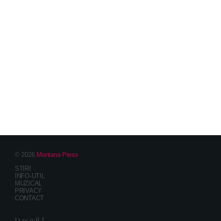
© 2026
Montana Press
STIRI
INFO-UTIL
MUZICAL
PRIVACY
CONTACT