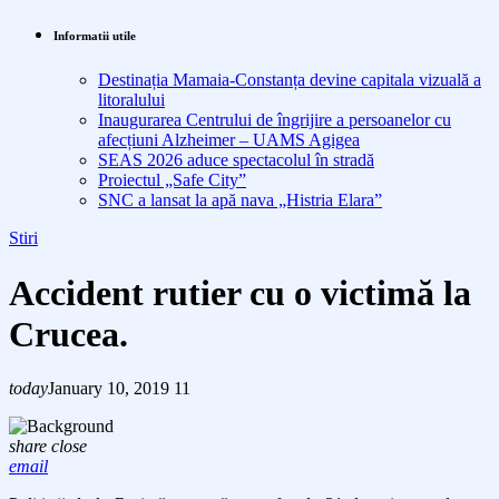
Informatii utile
Destinația Mamaia-Constanța devine capitala vizuală a
litoralului
Inaugurarea Centrului de îngrijire a persoanelor cu
afecțiuni Alzheimer – UAMS Agigea
SEAS 2026 aduce spectacolul în stradă
Proiectul „Safe City”
SNC a lansat la apă nava „Histria Elara”
Stiri
Accident rutier cu o victimă la
Crucea.
today
January 10, 2019
11
share
close
email