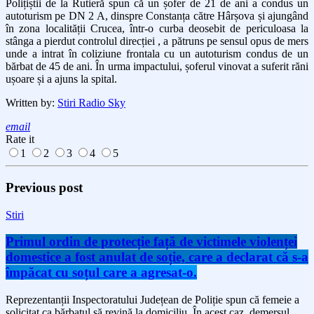
Polițiștii de la Rutieră spun că un șofer de 21 de ani a condus un
autoturism pe DN 2 A, dinspre Constanța către Hârșova și ajungând
în zona localității Crucea, într-o curba deosebit de periculoasa la
stânga a pierdut controlul direcției , a pătruns pe sensul opus de mers
unde a intrat în coliziune frontala cu un autoturism condus de un
bărbat de 45 de ani. În urma impactului, șoferul vinovat a suferit răni
ușoare și a ajuns la spital.
Written by:
Stiri Radio Sky
email
Rate it
1
2
3
4
5
Previous post
Stiri
Primul ordin de protecție față de victimele violenței
domestice a fost anulat de soție, care a declarat că s-a
împăcat cu soțul care a agresat-o.
Reprezentanții Inspectoratului Județean de Poliție spun că femeie a
solicitat ca bărbatul să revină la domiciliu. În acest caz, demersul