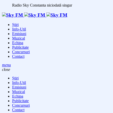
Radio Sky Constanta
niciodată singur
Știri
Info-Util
Emisiuni
Muzical
Echipa
Publicitate
Concursuri
Contact
menu
close
Știri
Info-Util
Emisiuni
Muzical
Echipa
Publicitate
Concursuri
Contact