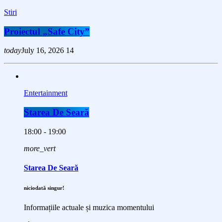
Stiri
Proiectul „Safe City”
today
July 16, 2026
14
Entertainment
Starea De Seară
18:00 - 19:00
more_vert
Starea De Seară
niciodată singur!
Informațiile actuale și muzica momentului