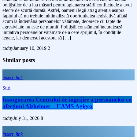
polițiștilor de a lua măsuri pentru aplanarea stării conflictuale a avut
efecte de scurtă durată. Astfel, oamenii legii atrag atenția asupra
faptului că nu trebuie minimalizată oportunitatea legislativă aflată
acum la îndemâna persoanelor vătămate, deoarece cu fapte de
agresivitate nu este de glumit! Polițiștii constănțeni încurajează
inițiativa persoanelor vătămate de a cere sprijinul, în condițiile
legale, iar demersul acestora să […]
today
January 10, 2019
2
Similar posts
insert_link
Stiri
Inaugurarea Centrului de îngrijire a persoanelor cu
afecțiuni Alzheimer – UAMS Agigea
today
July 31, 2026
8
insert_link