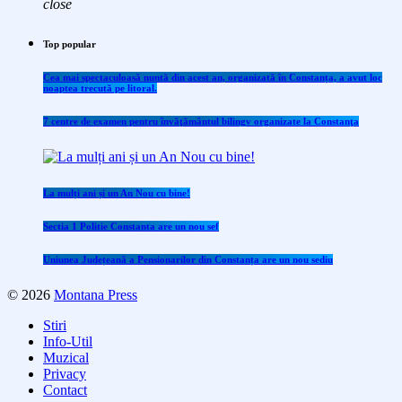
close
Top popular
Cea mai spectaculoasă nuntă din acest an, organizată în Constanța, a avut loc
noaptea trecută pe litoral.
7 centre de examen pentru învăţământul bilingv organizate la Constanţa
La mulți ani și un An Nou cu bine!
Sectia 1 Politie Constanta are un nou sef
Uniunea Județeană a Pensionarilor din Constanța are un nou sediu
© 2026
Montana Press
Stiri
Info-Util
Muzical
Privacy
Contact