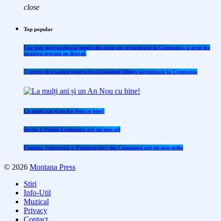
close
Top popular
Cea mai spectaculoasă nuntă din acest an, organizată în Constanța, a avut loc
noaptea trecută pe litoral.
7 centre de examen pentru învăţământul bilingv organizate la Constanţa
La mulți ani și un An Nou cu bine!
Sectia 1 Politie Constanta are un nou sef
Uniunea Județeană a Pensionarilor din Constanța are un nou sediu
© 2026
Montana Press
Stiri
Info-Util
Muzical
Privacy
Contact