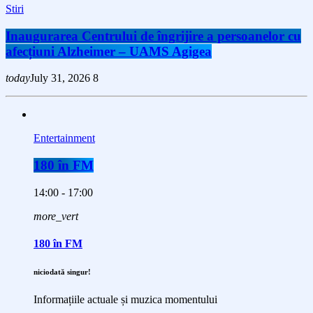
Stiri
Inaugurarea Centrului de îngrijire a persoanelor cu
afecțiuni Alzheimer – UAMS Agigea
today
July 31, 2026
8
Entertainment
180 în FM
14:00 - 17:00
more_vert
180 în FM
niciodată singur!
Informațiile actuale și muzica momentului