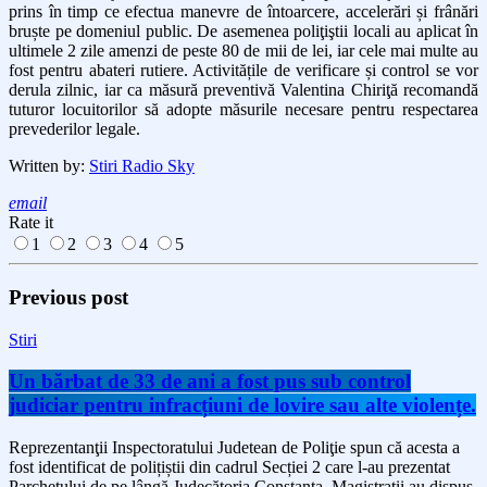
prins în timp ce efectua manevre de întoarcere, accelerări și frânări
bruște pe domeniul public. De asemenea poliţiştii locali au aplicat în
ultimele 2 zile amenzi de peste 80 de mii de lei, iar cele mai multe au
fost pentru abateri rutiere. Activitățile de verificare și control se vor
derula zilnic, iar ca măsură preventivă Valentina Chiriţă recomandă
tuturor locuitorilor să adopte măsurile necesare pentru respectarea
prevederilor legale.
Written by:
Stiri Radio Sky
email
Rate it
1
2
3
4
5
Previous post
Stiri
Un bărbat de 33 de ani a fost pus sub control
judiciar pentru infracțiuni de lovire sau alte violențe.
Reprezentanţii Inspectoratului Judetean de Poliţie spun că acesta a
fost identificat de polițiștii din cadrul Secției 2 care l-au prezentat
Parchetului de pe lângă Judecătoria Constanța. Magistraţii au dispus