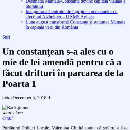
Destinația Mamaia-Constanța devine capitala vizuală a
litoralului
Inaugurarea Centrului de îngrijire a persoanelor cu
afecțiuni Alzheimer – UAMS Agigea
Luna august transformă Constanța și stațiunea Mamaia
în capitala verii din România
Stiri
Un constanţean s-a ales cu o
mie de lei amendă pentru că a
făcut drifturi în parcarea de la
Poarta 1
today
December 5, 2018
9
share
close
email
Purtătorul Poliţiei Locale, Valentina Chiriţă spune că şoferul a fost