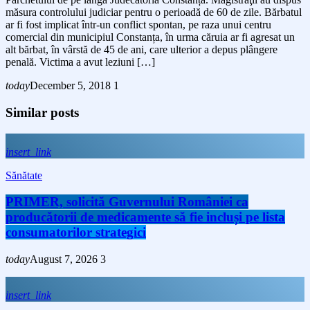
măsura controlului judiciar pentru o perioadă de 60 de zile. Bărbatul
ar fi fost implicat într-un conflict spontan, pe raza unui centru
comercial din municipiul Constanța, în urma căruia ar fi agresat un
alt bărbat, în vârstă de 45 de ani, care ulterior a depus plângere
penală. Victima a avut leziuni […]
today
December 5, 2018
1
Similar posts
insert_link
Sănătate
PRIMER, solicită Guvernului României ca
producătorii de medicamente să fie incluși pe lista
consumatorilor strategici
today
August 7, 2026
3
insert_link