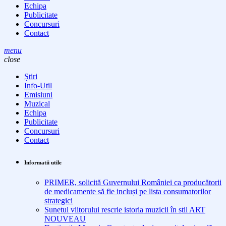
Echipa
Publicitate
Concursuri
Contact
menu
close
Știri
Info-Util
Emisiuni
Muzical
Echipa
Publicitate
Concursuri
Contact
Informatii utile
PRIMER, solicită Guvernului României ca producătorii
de medicamente să fie incluși pe lista consumatorilor
strategici
Sunetul viitorului rescrie istoria muzicii în stil ART
NOUVEAU