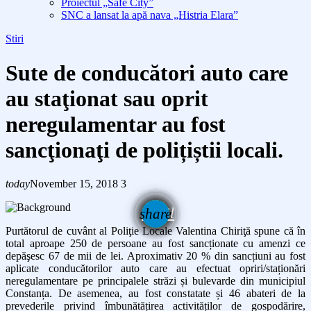
Proiectul „Safe City”
SNC a lansat la apă nava „Histria Elara”
Stiri
Sute de conducători auto care
au staţionat sau oprit
neregulamentar au fost
sancţionaţi de polițiștii locali.
today
November 15, 2018
3
email
share
Purtătorul de cuvânt al Poliţie Locale Valentina Chiriţă spune că în
total aproape 250 de persoane au fost sancționate cu amenzi ce
depăşesc 67 de mii de lei. Aproximativ 20 % din sancțiuni au fost
aplicate conducătorilor auto care au efectuat opriri/staționări
neregulamentare pe principalele străzi și bulevarde din municipiul
Constanța. De asemenea, au fost constatate și 46 abateri de la
prevederile privind îmbunătățirea activităților de gospodărire,