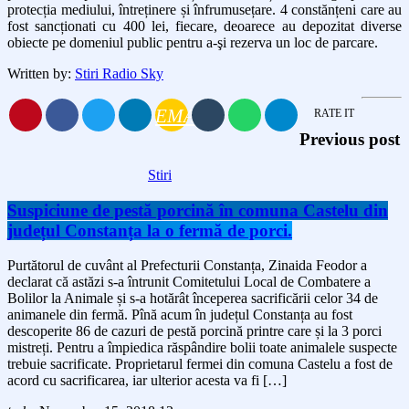
protecția mediului, întreținere și înfrumusețare. 4 constănțeni care au
fost sancționati cu 400 lei, fiecare, deoarece au depozitat diverse
obiecte pe domeniul public pentru a-şi rezerva un loc de parcare.
Written by:
Stiri Radio Sky
EMAIL
RATE IT
Previous post
Stiri
Suspiciune de pestă porcină în comuna Castelu din
județul Constanța la o fermă de porci.
Purtătorul de cuvânt al Prefecturii Constanța, Zinaida Feodor a
declarat că astăzi s-a întrunit Comitetului Local de Combatere a
Bolilor la Animale și s-a hotărât începerea sacrificării celor 34 de
animanele din fermă. Pînă acum în județul Constanța au fost
descoperite 86 de cazuri de pestă porcină printre care și la 3 porci
mistreți. Pentru a împiedica răspândire bolii toate animalele suspecte
trebuie sacrificate. Proprietarul fermei din comuna Castelu a fost de
acord cu sacrificarea, iar ulterior acesta va fi […]