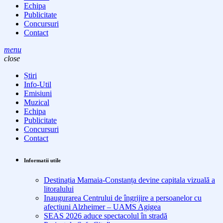
Echipa
Publicitate
Concursuri
Contact
menu
close
Știri
Info-Util
Emisiuni
Muzical
Echipa
Publicitate
Concursuri
Contact
Informatii utile
Destinația Mamaia-Constanța devine capitala vizuală a
litoralului
Inaugurarea Centrului de îngrijire a persoanelor cu
afecțiuni Alzheimer – UAMS Agigea
SEAS 2026 aduce spectacolul în stradă