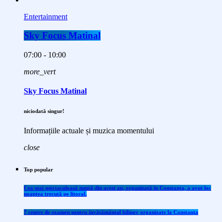
Entertainment
Sky Focus Matinal
07:00 - 10:00
more_vert
Sky Focus Matinal
niciodată singur!
Informațiile actuale și muzica momentului
close
Top popular
Cea mai spectaculoasă nuntă din acest an, organizată în Constanța, a avut loc
noaptea trecută pe litoral.
7 centre de examen pentru învăţământul bilingv organizate la Constanţa