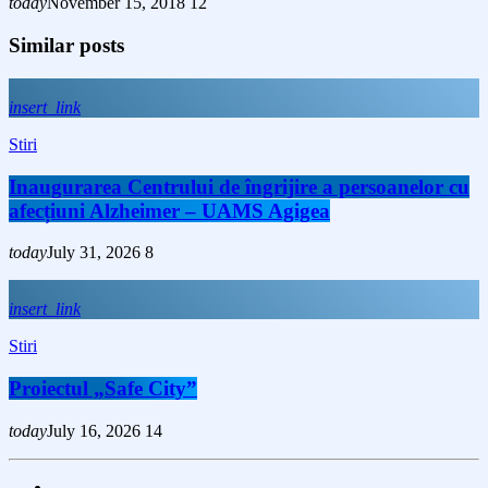
today
November 15, 2018
12
Similar posts
insert_link
Stiri
Inaugurarea Centrului de îngrijire a persoanelor cu
afecțiuni Alzheimer – UAMS Agigea
today
July 31, 2026
8
insert_link
Stiri
Proiectul „Safe City”
today
July 16, 2026
14