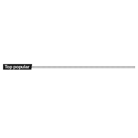
Entertainment
Sport Maraton
15:00 - 17:00
Sport Maraton
Top popular