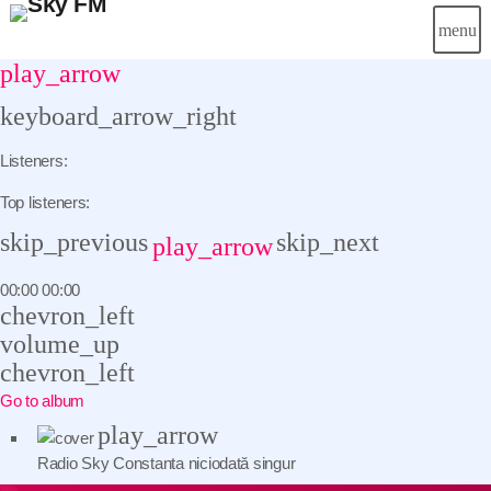
menu
close
play_arrow
keyboard_arrow_right
Știri
Listeners:
Info-Util
Top listeners:
skip_previous
skip_next
play_arrow
Emisiuni
00:00
00:00
Muzical
chevron_left
volume_up
Echipa
chevron_left
Go to album
Publicitate
play_arrow
Concursuri
Radio Sky Constanta
niciodată singur