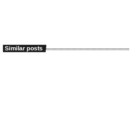
a văzut cadavrul şi a sunat la 112, iar pompierii au intervenit pentru a-
l scoate […]
today
November 2, 2018
7
Similar posts
insert_link