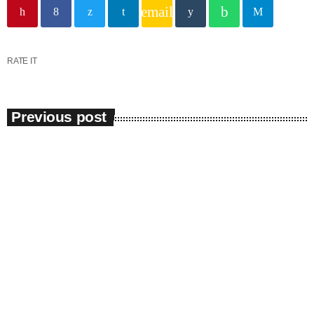
email
RATE IT
Previous post
Eveniment
A fost identificat bărbatul găsit mort
într-o piscină din Tomis Nord
Bărbatul găsit mort într-o piscină dezafectată din cartierul Tomis Nord
este din Vaslui, era necăsătorit şi avea 51 de ani. Acesta nu
figurează ca dispărut în judeţul Constanţa, dar se fac verificări la IPJ
Vaslui. Potrvit Inspectoratului Judeţean de Poliţie Consanţa, trupul
neînsufleţit a fsot descoperit ieri în fostul bazin de înot din complexul
sportiv Badea Cartan din Constanţa. O femeie care trecea prin zonă