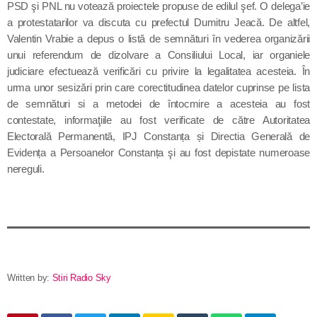
PSD şi PNL nu votează proiectele propuse de edilul şef. O delega’ie
în capitala verii din România
a protestatarilor va discuta cu prefectul Dumitru Jeacă. De altfel,
Valentin Vrabie a depus o listă de semnături în vederea organizării
unui referendum de dizolvare a Consiliului Local, iar organiele
judiciare efectuează verificări cu privire la legalitatea acesteia. În
urma unor sesizări prin care corectitudinea datelor cuprinse pe lista
de semnături si a metodei de întocmire a acesteia au fost
contestate, informaţiile au fost verificate de către Autoritatea
Electorală Permanentă, IPJ Constanța și Directia Generală de
Evidența a Persoanelor Constanța şi au fost depistate numeroase
nereguli.
Written by:
Stiri Radio Sky