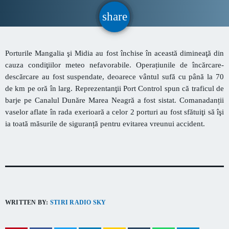
CONTACT
share
email
INFORMATII UTILE
Porturile Mangalia şi Midia au fost închise în această dimineaţă din
cauza condiţiilor meteo nefavorabile. Operațiunile de încărcare-
descărcare au fost suspendate, deoarece vântul sufă cu până la 70
PRIMER, solicită Guvernului României ca producătorii
de km pe oră în larg. Reprezentanţii Port Control spun că traficul de
de medicamente să fie incluși pe lista consumatorilor
barje pe Canalul Dunăre Marea Neagră a fost sistat. Comanadanții
strategici
vaselor aflate în rada exerioară a celor 2 porturi au fost sfătuiţi să îşi
Sunetul viitorului rescrie istoria muzicii în stil ART
ia toată măsurile de siguranță pentru evitarea vreunui accident.
NOUVEAU
Destinația Mamaia-Constanța devine capitala vizuală a
litoralului
Inaugurarea Centrului de îngrijire a persoanelor cu
WRITTEN BY:
STIRI RADIO SKY
afecțiuni Alzheimer – UAMS Agigea
Luna august transformă Constanța și stațiunea Mamaia în