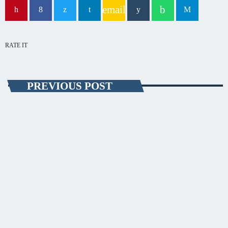
email
capitala verii din România
RATE IT
PREVIOUS POST
EVENIMENT
Peste 100 de kg de peşte fără documente
legale descoperite de jandarmi
Un bărbat care vindea peşte fără documente legale a fost prins de
jandarmi. Potrivit reprezentanţilor Grupării Mobile de Jandarmi
Constanţa, acesta avea la comercializare peste 130 de kg de crap,
biban, stavrid, stiucă şi raci. Marfa era vândută pe stradă, fără
autorizaţie, direct din portbagajul maşinii. Jandarmii au întocmit actele
de constatatre pentru deţinere, transport şi comercializare de peşte fără
documente legale Acestea urmează să fie înaintate Parchetului de pe