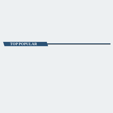
ENTERTAINMENT
Starea De Seară
18:00 - 19:00
Starea De Seară
TOP POPULAR