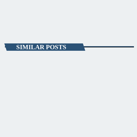
lângă Judecătoria Constanţa.
today
NOVEMBER 22, 2018
5
SIMILAR POSTS