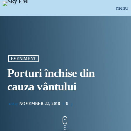
menu
close
ȘTIRI
INFO-UTIL
EVENIMENT
EMISIUNI
Porturi închise din
MUZICAL
cauza vântului
ECHIPA
NOVEMBER 22, 2018
6
today
PUBLICITATE
CONCURSURI