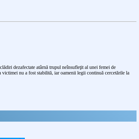
 clădiri dezafectate atârnă trupul neînsufleţit al unei femei de
ictimei nu a fost stabilită, iar oamenii legii continuă cercetările la