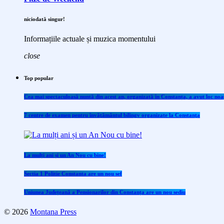
niciodată singur!
Informațiile actuale și muzica momentului
close
Top popular
Cea mai spectaculoasă nuntă din acest an, organizată în Constanța, a avut loc noap
7 centre de examen pentru învăţământul bilingv organizate la Constanţa
La mulți ani și un An Nou cu bine!
Sectia 1 Politie Constanta are un nou sef
Uniunea Județeană a Pensionarilor din Constanța are un nou sediu
© 2026
Montana Press