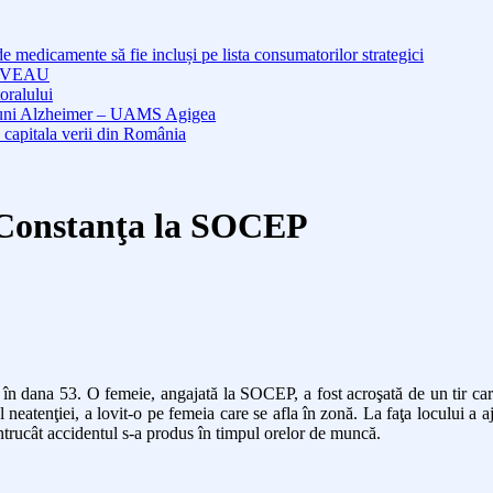
medicamente să fie incluși pe lista consumatorilor strategici
NOUVEAU
oralului
cțiuni Alzheimer – UAMS Agigea
 capitala verii din România
l Constanţa la SOCEP
în dana 53. O femeie, angajată la SOCEP, a fost acroşată de un tir care t
eatenţiei, a lovit-o pe femeia care se afla în zonă. La faţa locului a a
întrucât accidentul s-a produs în timpul orelor de muncă.