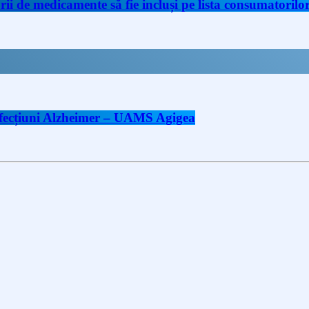
de medicamente să fie incluși pe lista consumatorilor 
 afecțiuni Alzheimer – UAMS Agigea