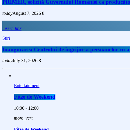
PRIMER, solicită Guvernului României ca producătorii 
today
August 7, 2026
8
insert_link
Stiri
Inaugurarea Centrului de îngrijire a persoanelor cu
today
July 31, 2026
8
Entertainment
Fitze de Weekend
10:00 - 12:00
more_vert
Fitze de Weekend