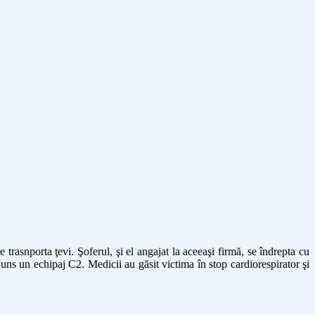
rasnporta ţevi. Şoferul, şi el angajat la aceeaşi firmă, se îndrepta cu
juns un echipaj C2. Medicii au găsit victima în stop cardiorespirator şi