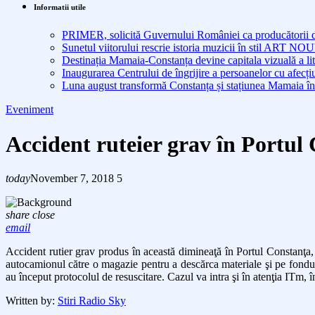
Informatii utile
PRIMER, solicită Guvernului României ca producătorii de 
Sunetul viitorului rescrie istoria muzicii în stil ART 
Destinația Mamaia-Constanța devine capitala vizuală a lit
Inaugurarea Centrului de îngrijire a persoanelor cu afe
Luna august transformă Constanța și stațiunea Mamaia în
Eveniment
Accident ruteier grav în Portu
today
November 7, 2018
5
share
close
email
Accident rutier grav produs în această dimineaţă în Portul Constanţa, 
autocamionul către o magazie pentru a descărca materiale şi pe fondul n
au început protocolul de resuscitare. Cazul va intra şi în atenţia ITm, 
Written by:
Stiri Radio Sky