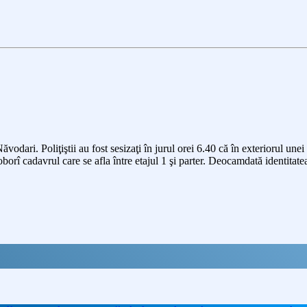
odari. Poliţiştii au fost sesizaţi în jurul orei 6.40 că în exteriorul unei
orî cadavrul care se afla între etajul 1 şi parter. Deocamdată identitatea v