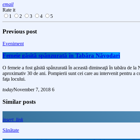
email
Rate it
1
2
3
4
5
Previous post
Eveniment
Femeie găsită spânzurată în Tabăra Năvodari
O femeie a fost găsită spânzurată în această dimineaţă în tabăra de la Năv
aproximativ 30 de ani. Pompierii sunt cei care au intervenit pentru a cob
faţa locului.
today
November 7, 2018
6
Similar posts
insert_link
Sănătate