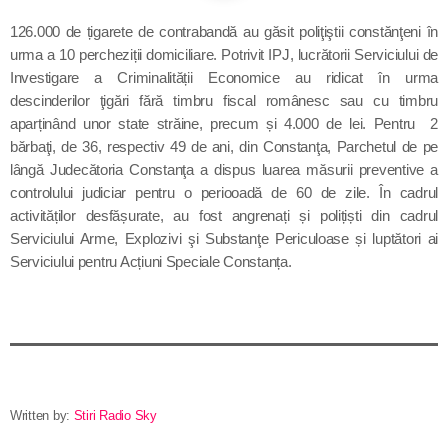
Contact
126.000 de țigarete de contrabandă au găsit poliţiştii constănţeni în
urma a 10 percheziții domiciliare. Potrivit IPJ, lucrătorii Serviciului de
Investigare a Criminalității Economice au ridicat în urma
descinderilor ţigări fără timbru fiscal românesc sau cu timbru
Informatii utile
aparținând unor state străine, precum și 4.000 de lei. Pentru 2
bărbaţi, de 36, respectiv 49 de ani, din Constanţa, Parchetul de pe
PRIMER, solicită Guvernului României ca producătorii
lângă Judecătoria Constanţa a dispus luarea măsurii preventive a
de medicamente să fie incluși pe lista consumatorilor
controlului judiciar pentru o periooadă de 60 de zile. În cadrul
strategici
activităților desfășurate, au fost angrenați și polițiști din cadrul
Serviciului Arme, Explozivi şi Substanţe Periculoase și luptători ai
Sunetul viitorului rescrie istoria muzicii în stil ART
Serviciului pentru Acțiuni Speciale Constanța.
NOUVEAU
Destinația Mamaia-Constanța devine capitala vizuală a
litoralului
Inaugurarea Centrului de îngrijire a persoanelor cu
afecțiuni Alzheimer – UAMS Agigea
Written by:
Stiri Radio Sky
Luna august transformă Constanța și stațiunea Mamaia