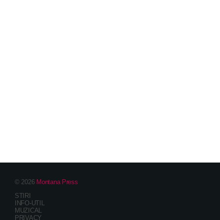
© 2026
Montana Press
STIRI
INFO-UTIL
MUZICAL
PRIVACY