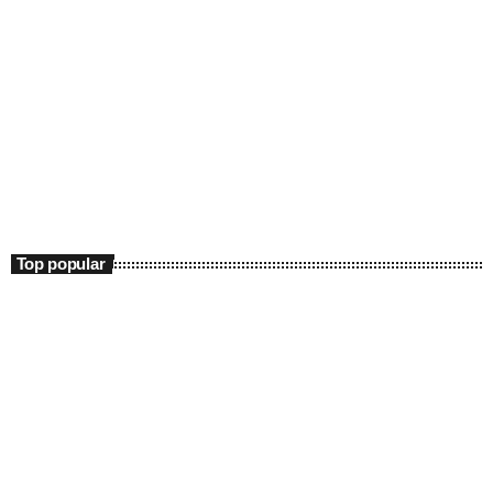
Entertainment
Mixofrenia Radio Show
00:00 - 04:00
Mixofrenia Radio Show
Top popular