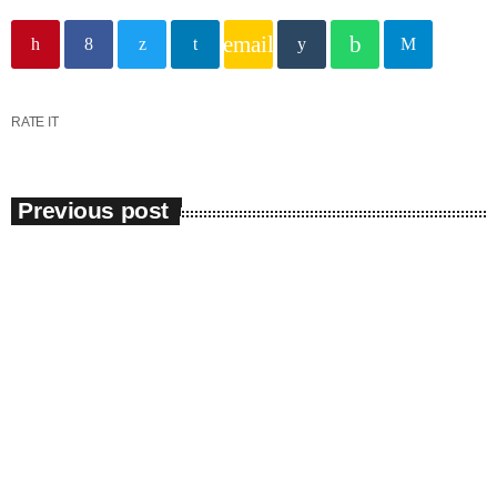
în capitala verii din România
email
RATE IT
Previous post
Economic
Mărfuri contrafăcute şi nedeclarate
descoperite în Portul Constanţa
Bunuri contrafăcute şi nedeclarate la intrarea în ţară au fost
confiscate în Portul Constanţa Sud Agigea. Potrivit Gărzii de Coastă
Constanţa, în 3 containere soside din China au fost descoperite
scutere electrice şi produse de igienă contrafăcute, în valoare de
aproximativ 2.700.000 de lei şi aproape 14.500 de artificii de tort