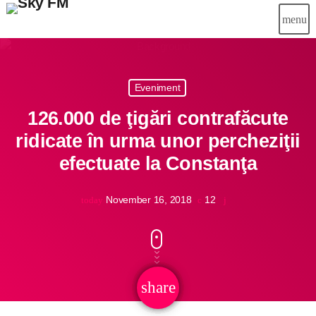
menu
close
Eveniment
Știri
126.000 de ţigări contrafăcute
Info-Util
ridicate în urma unor percheziţii
efectuate la Constanţa
Emisiuni
Muzical
November 16, 2018
12
today
Echipa
Publicitate
share
email
Concursuri