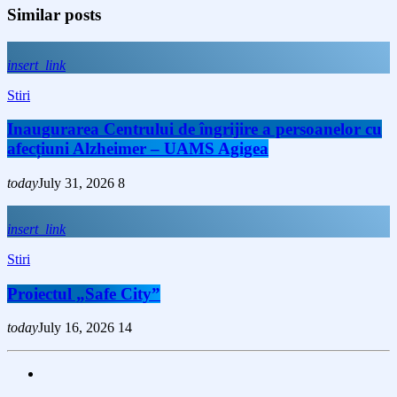
Similar posts
insert_link
Stiri
Inaugurarea Centrului de îngrijire a persoanelor cu
afecțiuni Alzheimer – UAMS Agigea
today
July 31, 2026
8
insert_link
Stiri
Proiectul „Safe City”
today
July 16, 2026
14