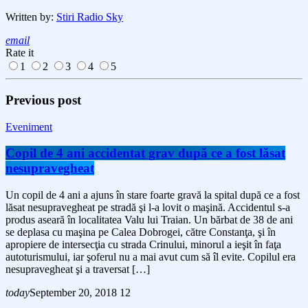
Written by:
Stiri Radio Sky
email
Rate it
1
2
3
4
5
Previous post
Eveniment
Copil de 4 ani accidentat grav după ce a fost lăsat
nesupravegheat
Un copil de 4 ani a ajuns în stare foarte gravă la spital după ce a fost
lăsat nesupravegheat pe stradă şi l-a lovit o maşină. Accidentul s-a
produs aseară în localitatea Valu lui Traian. Un bărbat de 38 de ani
se deplasa cu maşina pe Calea Dobrogei, către Constanţa, şi în
apropiere de intersecţia cu strada Crinului, minorul a ieşit în faţa
autoturismului, iar şoferul nu a mai avut cum să îl evite. Copilul era
nesupravegheat şi a traversat […]
today
September 20, 2018
12