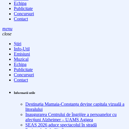
Echipa
Publicitate
Concursuri
Contact
menu
close
Știri
Info-Util
Emisiuni
Muzical
Echipa
Publicitate
Concursuri
Contact
Informatii utile
Destinația Mamaia-Constanța devine capitala vizuală a
litoralului
Inaugurarea Centrului de îngrijire a persoanelor cu
afecțiuni Alzheimer – UAMS Agigea
SEAS 2026 aduce spectacolul în stradă