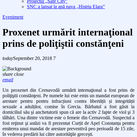
Proiectul „Safe City”
SNC a lansat la apă nava „Histria Elara”
Eveniment
Proxenet urmărit internaţional
prins de poliţiştii constănţeni
today
September 20, 2018
7
share
close
email
Un proxenet din Cernavodă urmărit internaţional a fost prins de
poliţiştii constănţeni. Pe numele lui este emis un mandat european de
arestare pentru pentru infracțiuni contra libertății și integrității
sexuale a adulților, comise în Grecia. Bărbatul a fost găsit la
domiciliul său şi anchetatorii spun că are la activ 2 fapte de viol şi 3
tâlhări. Una dintre victime este o femeie din Cernavodă. Suspectul a
fost reţinut şi astăzi va fi prezentat Curții de Apel Constanța pentru
emiterea unui mandat de arestare preventivă peo perioadă de 15 zile,
în vederea predării lui către autorităţile grecești.