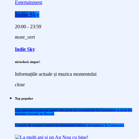
Entertainment
Indie Sky
20:00 - 23:59
more_vert
Indie Sky
niciodată singur!
Informațiile actuale și muzica momentului
close
Top popular
Cea mai spectaculoasă nuntă din acest an, organizată în Constanța, a avut loc
noaptea trecută pe litoral.
7 centre de examen pentru învăţământul bilingv organizate la Constanţa