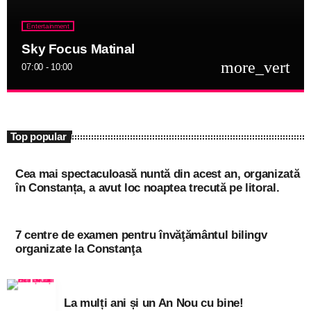
Entertainment
Sky Focus Matinal
more_vert
07:00 - 10:00
close
Sky Focus Matinal
niciodată singur!
Top popular
Informațiile actuale și muzica momentului
Cea mai spectaculoasă nuntă din acest an, organizată
în Constanța, a avut loc noaptea trecută pe litoral.
7 centre de examen pentru învăţământul bilingv
organizate la Constanţa
La mulți ani și un An Nou cu bine!