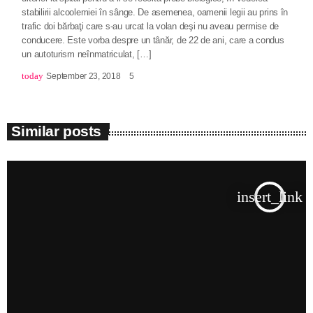
stabilirii alcoolemiei în sânge. De asemenea, oamenii legii au prins în
trafic doi bărbaţi care s-au urcat la volan deşi nu aveau permise de
conducere. Este vorba despre un tânăr, de 22 de ani, care a condus
un autoturism neînmatriculat, […]
today
September 23, 2018
5
Similar posts
insert_link