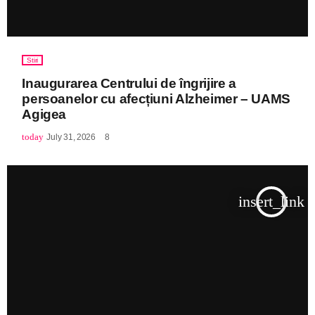
Stiri
Inaugurarea Centrului de îngrijire a
persoanelor cu afecțiuni Alzheimer – UAMS
Agigea
today
July 31, 2026
8
insert_link