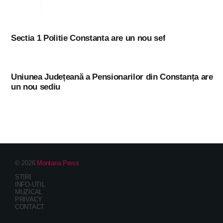
Sectia 1 Politie Constanta are un nou sef
Uniunea Județeană a Pensionarilor din Constanța are
un nou sediu
© 2026
Montana Press
STIRI
INFO-UTIL
MUZICAL
PRIVACY
CONTACT