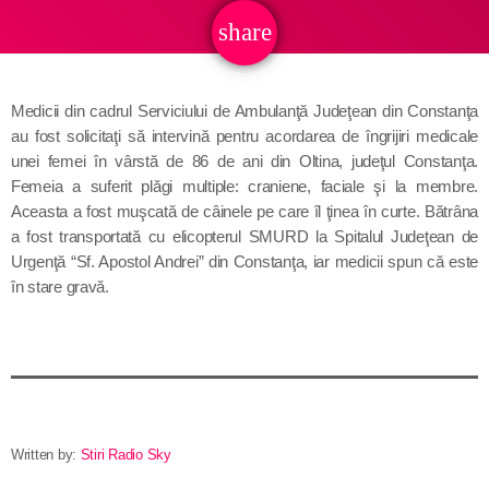
share
email
Medicii din cadrul Serviciului de Ambulanţă Judeţean din Constanţa
au fost solicitaţi să intervină pentru acordarea de îngrijiri medicale
unei femei în vârstă de 86 de ani din Oltina, judeţul Constanţa.
Femeia a suferit plăgi multiple: craniene, faciale şi la membre.
Aceasta a fost muşcată de câinele pe care îl ţinea în curte. Bătrâna
a fost transportată cu elicopterul SMURD la Spitalul Judeţean de
Urgenţă “Sf. Apostol Andrei” din Constanţa, iar medicii spun că este
în stare gravă.
Written by:
Stiri Radio Sky