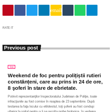
email
RATE IT
Previous post
Stiri
Weekend de foc pentru polițiștii rutieri
constănțeni, care au prins in 24 de ore,
8 şoferi în stare de ebrietate.
Potrivit reprezentanţilor Inspectoratului Judetean de Poliţie, toate
infracţiunile au fost comise în noaptea de 23 septembrie. După
testarea la faţa locului cu etilotestul, toţi şoferii au fost conduşi
ulterior la spital pentru a li se recolta probe biologice, în vederea