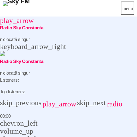
menu
close
play_arrow
Radio Sky Constanta
niciodată singur
Știri
keyboard_arrow_right
Info-Util
Radio Sky Constanta
Emisiuni
niciodată singur
Listeners:
Muzical
Top listeners:
Echipa
skip_previous
skip_next
play_arrow
radio
Publicitate
00:00
chevron_left
Concursuri
volume_up