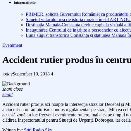
Informatii utile
PRIMER, solicită Guvernului României ca producătorii de 
Sunetul viitorului rescrie istoria muzicii în stil ART 
Destinația Mamaia-Constanța devine capitala vizuală a lit
Inaugurarea Centrului de îngrijire a persoanelor cu afe
Luna august transformă Constanța și stațiunea Mamaia în
Eveniment
Accident rutier produs în centr
today
September 10, 2018
4
share
close
email
Accident rutier produs azi noapte la intersecţia străzilor Decebal şi Mir
a ciocnit cu un autoturism condus regulamentar pe strada Mircea cel Băt
această zonă au loc frecvent evenimente rutiere, mai ales pe timpul nopţ
clădirea Inspectoratului pentru Situaţii de Urgenţă Dobrogea, iar cealalt
Written by:
Stiri Radio Sky