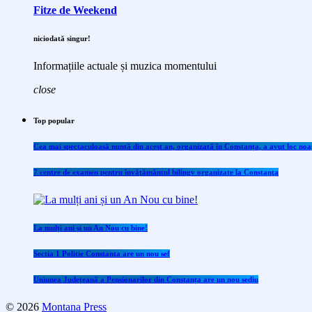
Fitze de Weekend
niciodată singur!
Informațiile actuale și muzica momentului
close
Top popular
Cea mai spectaculoasă nuntă din acest an, organizată în Constanța, a avut loc noap
7 centre de examen pentru învăţământul bilingv organizate la Constanţa
La mulți ani și un An Nou cu bine!
Sectia 1 Politie Constanta are un nou sef
Uniunea Județeană a Pensionarilor din Constanța are un nou sediu
© 2026
Montana Press