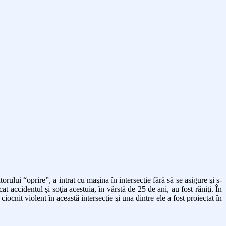
rului “oprire”, a intrat cu maşina în intersecţie fără să se asigure şi s-
accidentul şi soţia acestuia, în vârstă de 25 de ani, au fost răniţi. În
cnit violent în această intersecţie şi una dintre ele a fost proiectat în