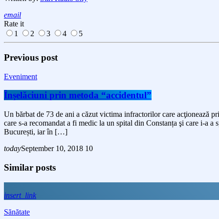
email
Rate it
1
2
3
4
5
Previous post
Eveniment
Înşelăciuni prin metoda “accidentul”
Un bărbat de 73 de ani a căzut victima infractorilor care acţionează prin
care s-a recomandat a fi medic la un spital din Constanța şi care i-a a s
București, iar în […]
today
September 10, 2018
10
Similar posts
insert_link
Sănătate