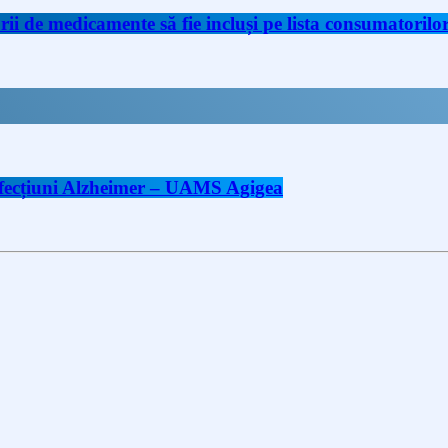
de medicamente să fie incluși pe lista consumatorilor 
 afecțiuni Alzheimer – UAMS Agigea