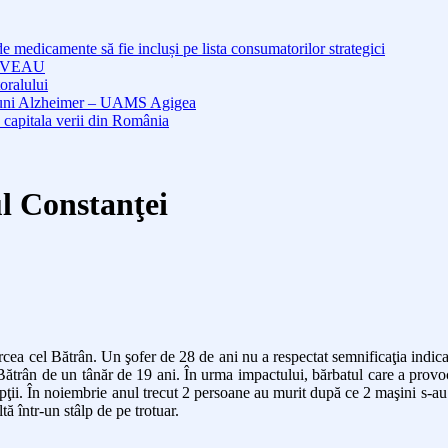
medicamente să fie incluși pe lista consumatorilor strategici
NOUVEAU
oralului
cțiuni Alzheimer – UAMS Agigea
 capitala verii din România
ul Constanţei
cea cel Bătrân. Un şofer de 28 de ani nu a respectat semnificaţia indicato
rân de un tânăr de 19 ani. În urma impactului, bărbatul care a provocat 
ii. În noiembrie anul trecut 2 persoane au murit după ce 2 maşini s-au cio
ă într-un stâlp de pe trotuar.