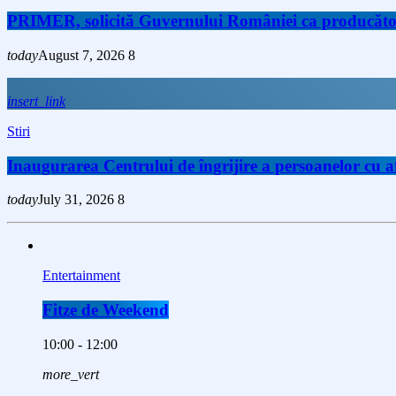
PRIMER, solicită Guvernului României ca producătorii 
today
August 7, 2026
8
insert_link
Stiri
Inaugurarea Centrului de îngrijire a persoanelor cu
today
July 31, 2026
8
Entertainment
Fitze de Weekend
10:00 - 12:00
more_vert