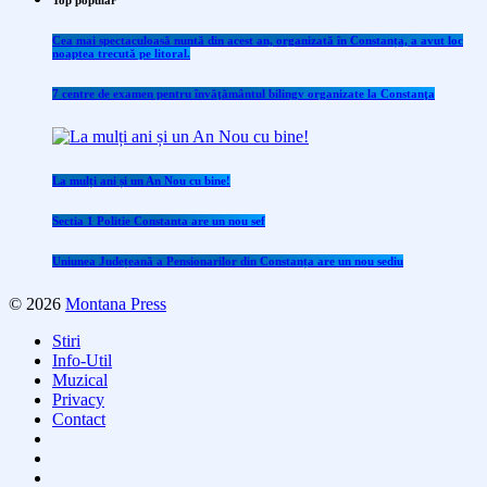
Top popular
Cea mai spectaculoasă nuntă din acest an, organizată în Constanța, a avut loc
noaptea trecută pe litoral.
7 centre de examen pentru învăţământul bilingv organizate la Constanţa
La mulți ani și un An Nou cu bine!
Sectia 1 Politie Constanta are un nou sef
Uniunea Județeană a Pensionarilor din Constanța are un nou sediu
© 2026
Montana Press
Stiri
Info-Util
Muzical
Privacy
Contact