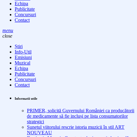
Echipa
Publicitate
Concursuri
Contact
menu
close
Știri
Info-Util
Emisiuni
Muzical
Echipa
Publicitate
Concursuri
Contact
Informatii utile
PRIMER, solicită Guvernului României ca producătorii
de medicamente să fie incluși pe lista consumatorilor
strategici
Sunetul viitorului rescrie istoria muzicii în stil ART
NOUVEAU