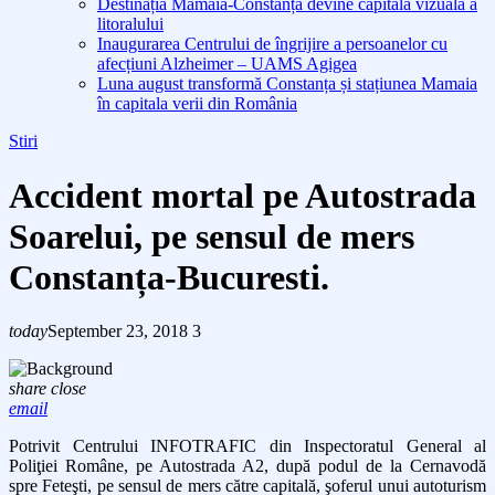
Destinația Mamaia-Constanța devine capitala vizuală a
litoralului
Inaugurarea Centrului de îngrijire a persoanelor cu
afecțiuni Alzheimer – UAMS Agigea
Luna august transformă Constanța și stațiunea Mamaia
în capitala verii din România
Stiri
Accident mortal pe Autostrada
Soarelui, pe sensul de mers
Constanța-Bucuresti.
today
September 23, 2018
3
share
close
email
Potrivit Centrului INFOTRAFIC din Inspectoratul General al
Poliţiei Române, pe Autostrada A2, după podul de la Cernavodă
spre Feteşti, pe sensul de mers către capitală, şoferul unui autoturism