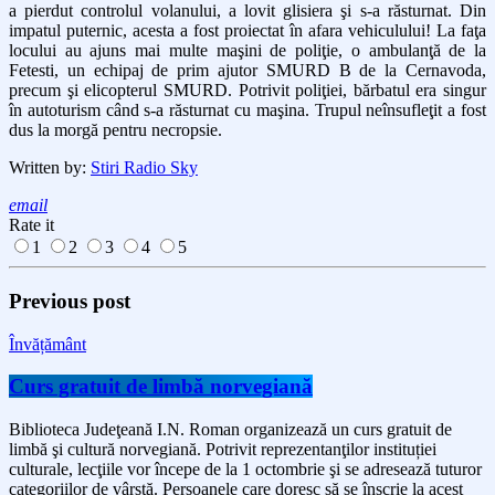
a pierdut controlul volanului, a lovit glisiera şi s-a răsturnat. Din
impatul puternic, acesta a fost proiectat în afara vehiculului! La faţa
locului au ajuns mai multe maşini de poliţie, o ambulanţă de la
Fetesti, un echipaj de prim ajutor SMURD B de la Cernavoda,
precum şi elicopterul SMURD. Potrivit poliţiei, bărbatul era singur
în autoturism când s-a răsturnat cu maşina. Trupul neînsufleţit a fost
dus la morgă pentru necropsie.
Written by:
Stiri Radio Sky
email
Rate it
1
2
3
4
5
Previous post
Învățământ
Curs gratuit de limbă norvegiană
Biblioteca Judeţeană I.N. Roman organizează un curs gratuit de
limbă şi cultură norvegiană. Potrivit reprezentanţilor instituției
culturale, lecţiile vor începe de la 1 octombrie şi se adresează tuturor
categoriilor de vârstă. Persoanele care doresc să se înscrie la acest