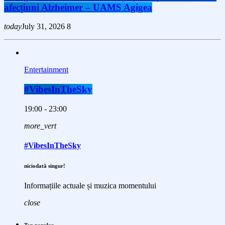
afecțiuni Alzheimer – UAMS Agigea
today
July 31, 2026
8
Entertainment
#VibesInTheSky
19:00 - 23:00
more_vert
#VibesInTheSky
niciodată singur!
Informațiile actuale și muzica momentului
close