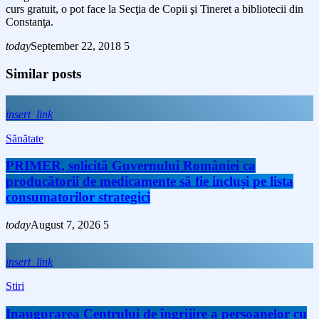
curs gratuit, o pot face la Secţia de Copii şi Tineret a bibliotecii din
Constanţa.
today
September 22, 2018
5
Similar posts
insert_link
Sănătate
PRIMER, solicită Guvernului României ca
producătorii de medicamente să fie incluși pe lista
consumatorilor strategici
today
August 7, 2026
5
insert_link
Stiri
Inaugurarea Centrului de îngrijire a persoanelor cu