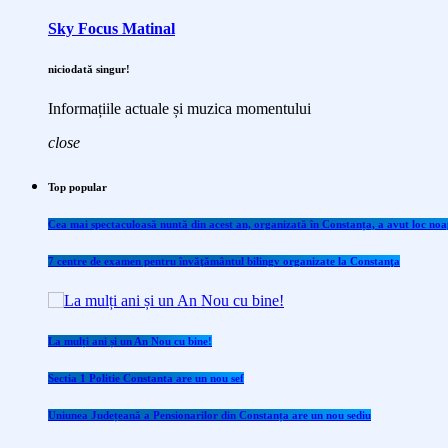
Sky Focus Matinal
niciodată singur!
Informațiile actuale și muzica momentului
close
Top popular
Cea mai spectaculoasă nuntă din acest an, organizată în Constanța, a avut loc noap
7 centre de examen pentru învăţământul bilingv organizate la Constanţa
La mulți ani și un An Nou cu bine!
Sectia 1 Politie Constanta are un nou sef
Uniunea Județeană a Pensionarilor din Constanța are un nou sediu