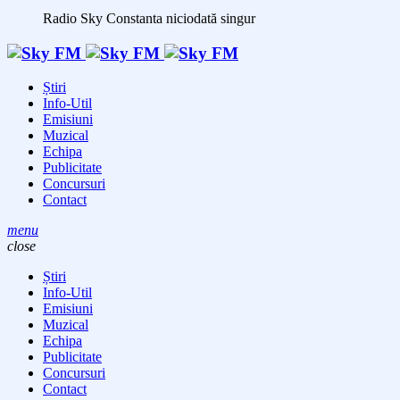
Radio Sky Constanta
niciodată singur
Știri
Info-Util
Emisiuni
Muzical
Echipa
Publicitate
Concursuri
Contact
menu
close
Știri
Info-Util
Emisiuni
Muzical
Echipa
Publicitate
Concursuri
Contact