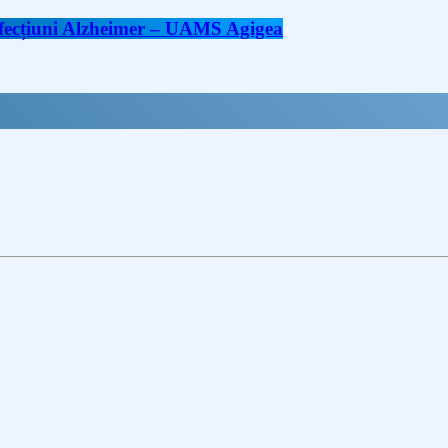
 afecțiuni Alzheimer – UAMS Agigea