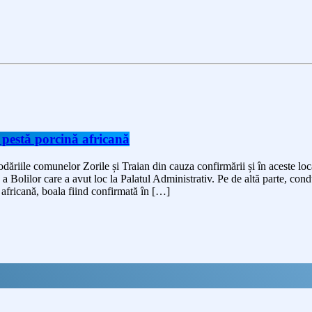
 pestă porcină africană
odăriile comunelor Zorile și Traian din cauza confirmării și în aceste loca
a Bolilor care a avut loc la Palatul Administrativ. Pe de altă parte, con
 africană, boala fiind confirmată în […]