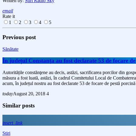
Written by:
Stiri Radio Sky
email
Rate it
1
2
3
4
5
Previous post
Sănătate
În județul Constanţa au fost declarate 53 de focare de
Autoritățile constănţene au decis, astăzi, sacrificarea porcilor din gosp
măsura a fost luată, astăzi, în cadrul Comitetului Local de Combaterea 
acum, în județul nostru au fost declarate 53 de focare de pestă porcină
today
August 20, 2018
4
Similar posts
insert_link
Stiri