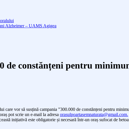
oralului
cțiuni Alzheimer – UAMS Agigea
 de constănțeni pentru minimum 
șului care vor să susțină campania ”300.000 de constănțeni pentru minim
 oraș pot scrie un e-mail la adresa
orasulpoartasemnaturata@gmail.com.
stă inițiativă este obligatorie și necesară într-un oraș sufocat de betoa