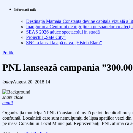
Informatii utile
Destinația Mamaia-Constanța devine capitala vizuală a lit
Inaugurarea Centrului de îngrijire a persoanelor cu afe
SEAS 2026 aduce spectacolul în stradă
Proiectul „Safe City”
SNC a lansat la apă nava „Histria Elara”
Politic
PNL lansează campania ”300.000
today
August 20, 2018
14
share
close
email
Organizația municipală PNL Constanța îi invită pe toți locuitorii ora
confruntă. Localnicii care sunt nemulțumiți de lipsa spațiilor verzi din
pe masa Consiliului Local Municipal. Reprezentanţii PNL afirmă că acea