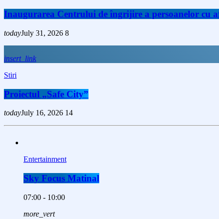
Inaugurarea Centrului de îngrijire a persoanelor cu
today
July 31, 2026
8
insert_link
Stiri
Proiectul „Safe City”
today
July 16, 2026
14
Entertainment
Sky Focus Matinal
07:00 - 10:00
more_vert