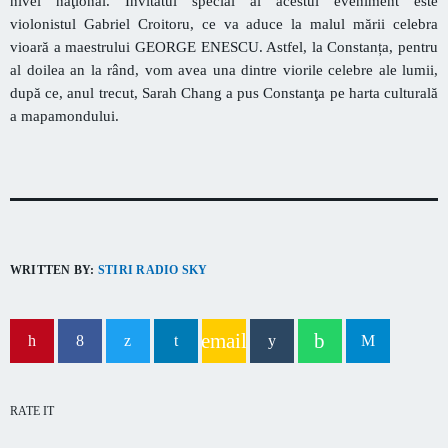
nivel naţional. Invitatul special al acestui eveniment este
capitala verii din România
violonistul Gabriel Croitoru, ce va aduce la malul mării celebra
vioară a maestrului GEORGE ENESCU. Astfel, la Constanța, pentru
al doilea an la rând, vom avea una dintre viorile celebre ale lumii,
după ce, anul trecut, Sarah Chang a pus Constanţa pe harta culturală
a mapamondului.
WRITTEN BY:
STIRI RADIO SKY
email
RATE IT