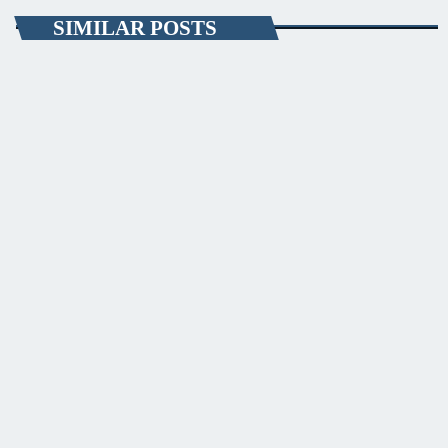
SIMILAR POSTS
SĂNĂTATE
PRIMER, solicită Guvernului României ca
producătorii de medicamente să fie incluși pe lista
consumatorilor strategici