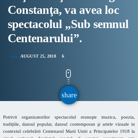
CONTACT
Constanţa, va avea loc
spectacolul „Sub semnul
INFORMATII UTILE
Centenarului”.
PRIMER, solicită Guvernului României ca producătorii
de medicamente să fie incluși pe lista consumatorilor
AUGUST 25, 2018
6
today
strategici
Sunetul viitorului rescrie istoria muzicii în stil ART
NOUVEAU
share
email
Destinația Mamaia-Constanța devine capitala vizuală a
litoralului
Inaugurarea Centrului de îngrijire a persoanelor cu
Potrivit organizatorilor spectacolul reuneşte muzica, poezia,
afecțiuni Alzheimer – UAMS Agigea
tradițiile, dansul popular, dansul contemporan şi artele vizuale in
contextul celebrării Centenarul Marii Uniri a Principatelor 1918 la
Luna august transformă Constanța și stațiunea Mamaia în