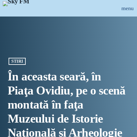
menu
close
ȘTIRI
INFO-UTIL
STIRI
EMISIUNI
În aceasta seară, în
MUZICAL
Piaţa Ovidiu, pe o scenă
ECHIPA
montată în faţa
PUBLICITATE
Muzeului de Istorie
CONCURSURI
Naţională şi Arheologie