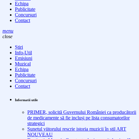
Echipa
Publicitate
Concursuri
Contact
menu
close
Știri
Info-Util
Emisiuni
Muzical
Echipa
Publicitate
Concursuri
Contact
Informatii utile
PRIMER, solicită Guvernului României ca producătorii
de medicamente să fie incluși pe lista consumatorilor
strategici
Sunetul viitorului rescrie istoria muzicii în stil ART
NOUVEAU