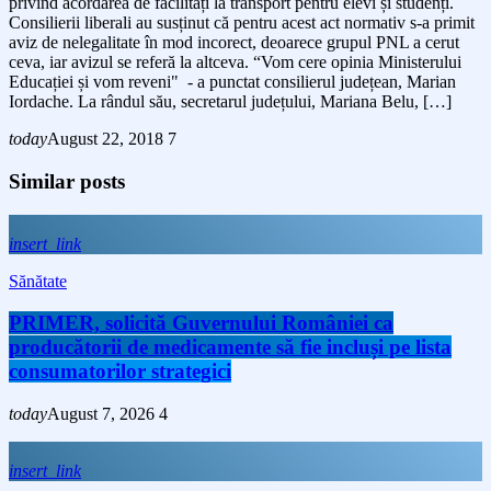
privind acordarea de facilități la transport pentru elevi și studenți.
Consilierii liberali au susținut că pentru acest act normativ s-a primit
aviz de nelegalitate în mod incorect, deoarece grupul PNL a cerut
ceva, iar avizul se referă la altceva. “Vom cere opinia Ministerului
Educației și vom reveni" - a punctat consilierul județean, Marian
Iordache. La rândul său, secretarul județului, Mariana Belu, […]
today
August 22, 2018
7
Similar posts
insert_link
Sănătate
PRIMER, solicită Guvernului României ca
producătorii de medicamente să fie incluși pe lista
consumatorilor strategici
today
August 7, 2026
4
insert_link