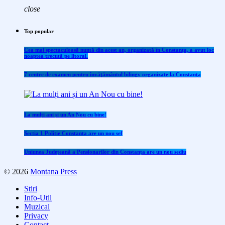
close
Top popular
Cea mai spectaculoasă nuntă din acest an, organizată în Constanța, a avut loc
noaptea trecută pe litoral.
7 centre de examen pentru învăţământul bilingv organizate la Constanţa
La mulți ani și un An Nou cu bine!
Sectia 1 Politie Constanta are un nou sef
Uniunea Județeană a Pensionarilor din Constanța are un nou sediu
© 2026
Montana Press
Stiri
Info-Util
Muzical
Privacy
Contact