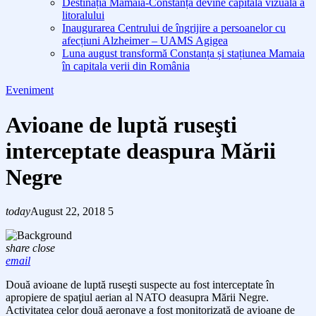
Destinația Mamaia-Constanța devine capitala vizuală a
litoralului
Inaugurarea Centrului de îngrijire a persoanelor cu
afecțiuni Alzheimer – UAMS Agigea
Luna august transformă Constanța și stațiunea Mamaia
în capitala verii din România
Eveniment
Avioane de luptă ruseşti
interceptate deaspura Mării
Negre
today
August 22, 2018
5
share
close
email
Două avioane de luptă ruseşti suspecte au fost interceptate în
apropiere de spaţiul aerian al NATO deasupra Mării Negre.
Activitatea celor două aeronave a fost monitorizată de avioane de