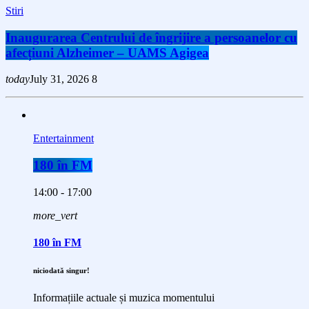
Stiri
Inaugurarea Centrului de îngrijire a persoanelor cu
afecțiuni Alzheimer – UAMS Agigea
today
July 31, 2026
8
Entertainment
180 în FM
14:00 - 17:00
more_vert
180 în FM
niciodată singur!
Informațiile actuale și muzica momentului