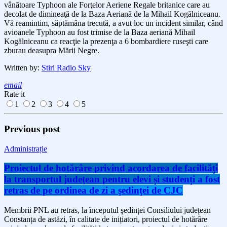
vânătoare Typhoon ale Forţelor Aeriene Regale britanice care au
decolat de dimineaţă de la Baza Aeriană de la Mihail Kogălniceanu.
Vă reamintim, săptămâna trecută, a avut loc un incident similar, când
avioanele Typhoon au fost trimise de la Baza aeriană Mihail
Kogălniceanu ca reacţie la prezenţa a 6 bombardiere ruseşti care
zburau deasupra Mării Negre.
Written by:
Stiri Radio Sky
email
Rate it
1
2
3
4
5
Previous post
Administrație
Proiectul de hotărâre privind acordarea de facilități
la transportul judeţean pentru elevi și studenți a fost
retras de pe ordinea de zi a şedinţei de CJC
Membrii PNL au retras, la începutul ședinței Consiliului județean
Constanța de astăzi, în calitate de inițiatori, proiectul de hotărâre