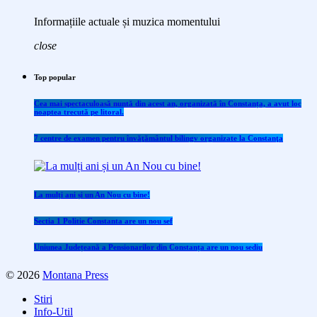
Informațiile actuale și muzica momentului
close
Top popular
Cea mai spectaculoasă nuntă din acest an, organizată în Constanța, a avut loc
noaptea trecută pe litoral.
7 centre de examen pentru învăţământul bilingv organizate la Constanţa
La mulți ani și un An Nou cu bine!
Sectia 1 Politie Constanta are un nou sef
Uniunea Județeană a Pensionarilor din Constanța are un nou sediu
© 2026
Montana Press
Stiri
Info-Util