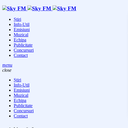
Știri
Info-Util
Emisiuni
Muzical
Echipa
Publicitate
Concursuri
Contact
menu
close
Știri
Info-Util
Emisiuni
Muzical
Echipa
Publicitate
Concursuri
Contact