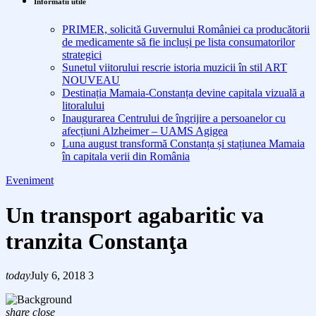
Informatii utile
PRIMER, solicită Guvernului României ca producătorii
de medicamente să fie incluși pe lista consumatorilor
strategici
Sunetul viitorului rescrie istoria muzicii în stil ART
NOUVEAU
Destinația Mamaia-Constanța devine capitala vizuală a
litoralului
Inaugurarea Centrului de îngrijire a persoanelor cu
afecțiuni Alzheimer – UAMS Agigea
Luna august transformă Constanța și stațiunea Mamaia
în capitala verii din România
Eveniment
Un transport agabaritic va
tranzita Constanţa
today
July 6, 2018
3
share
close