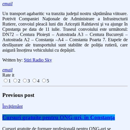
email
Un transport agabaritic va tranzita judeţul nostru săptămâna viitoare.
Potrivit Companiei Naţionale de Administrare a Infrastructurii
Rutiere, convoiul pleacă luni din Ariceştii Rahtiavni şi va ajunge în
Cpnstanţa pe data de 11 iulie. Traseul convoiului este următorul:
DN72 – Centura Ploiești – Autostrada A3 – Centura București –
Autostrada A2 – Constanța –A4 – Constanta Poarta 7. Etapele de
desfășurare ale transportului sunt stabilite de poliția rutieră, care
asigură însoțirea vehiculului cu depășiri.
Written by:
Stiri Radio Sky
email
Rate it
1
2
3
4
5
Previous post
Învățământ
Cursuri gratuite pentru ONG-uri, în Constanţa
Cursuri gratuite de formare profesională pentru ONG-uri se