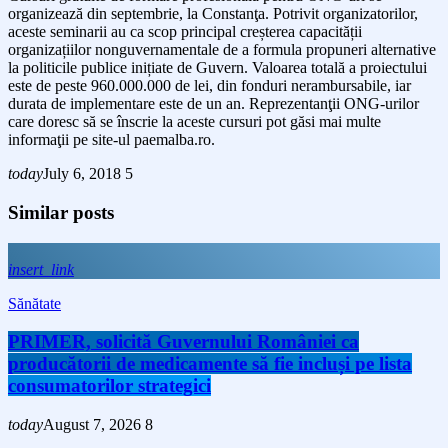
organizează din septembrie, la Constanţa. Potrivit organizatorilor,
aceste seminarii au ca scop principal creșterea capacității
organizațiilor nonguvernamentale de a formula propuneri alternative
la politicile publice inițiate de Guvern. Valoarea totală a proiectului
este de peste 960.000.000 de lei, din fonduri nerambursabile, iar
durata de implementare este de un an. Reprezentanţii ONG-urilor
care doresc să se înscrie la aceste cursuri pot găsi mai multe
informaţii pe site-ul paemalba.ro.
today
July 6, 2018
5
Similar posts
insert_link
Sănătate
PRIMER, solicită Guvernului României ca
producătorii de medicamente să fie incluși pe lista
consumatorilor strategici
today
August 7, 2026
8