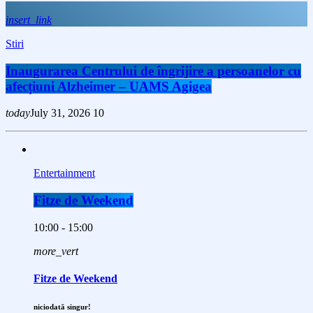
insert_link
Stiri
Inaugurarea Centrului de îngrijire a persoanelor cu
afecțiuni Alzheimer – UAMS Agigea
today
July 31, 2026
10
Entertainment
Fitze de Weekend
10:00 - 15:00
more_vert
Fitze de Weekend
niciodată singur!