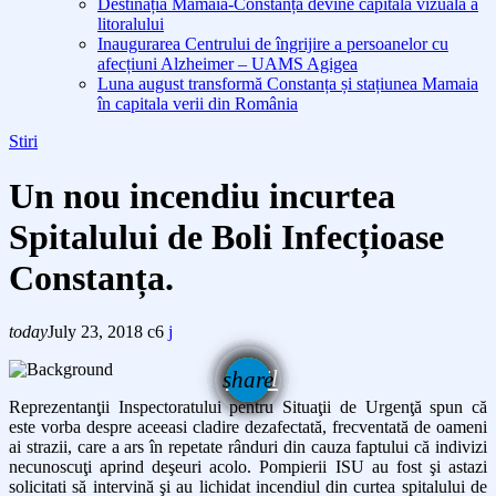
Destinația Mamaia-Constanța devine capitala vizuală a
litoralului
Inaugurarea Centrului de îngrijire a persoanelor cu
afecțiuni Alzheimer – UAMS Agigea
Luna august transformă Constanța și stațiunea Mamaia
în capitala verii din România
Stiri
Un nou incendiu incurtea
Spitalului de Boli Infecțioase
Constanța.
today
July 23, 2018
6
email
share
Reprezentanţii Inspectoratului pentru Situaţii de Urgenţă spun că
este vorba despre aceeasi cladire dezafectată, frecventată de oameni
ai strazii, care a ars în repetate rânduri din cauza faptului că indivizi
necunoscuţi aprind deşeuri acolo. Pompierii ISU au fost şi astazi
solicitati să intervină şi au lichidat incendiul din curtea spitalului de