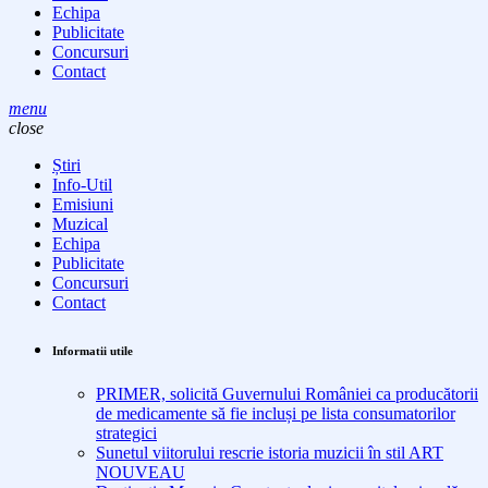
Echipa
Publicitate
Concursuri
Contact
menu
close
Știri
Info-Util
Emisiuni
Muzical
Echipa
Publicitate
Concursuri
Contact
Informatii utile
PRIMER, solicită Guvernului României ca producătorii
de medicamente să fie incluși pe lista consumatorilor
strategici
Sunetul viitorului rescrie istoria muzicii în stil ART
NOUVEAU