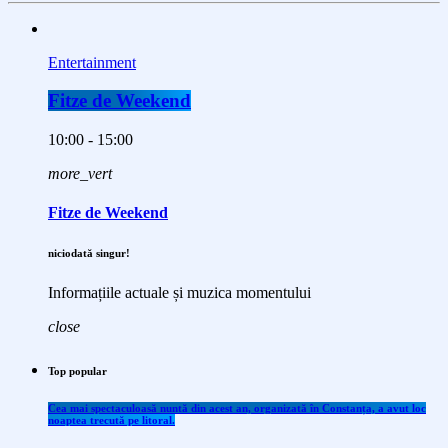
Entertainment
Fitze de Weekend
10:00 - 15:00
more_vert
Fitze de Weekend
niciodată singur!
Informațiile actuale și muzica momentului
close
Top popular
Cea mai spectaculoasă nuntă din acest an, organizată în Constanța, a avut loc
noaptea trecută pe litoral.