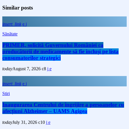
Similar posts
insert_link
Sănătate
PRIMER, solicită Guvernului României ca
producătorii de medicamente să fie incluși pe lista
consumatorilor strategici
today
August 7, 2026
8
insert_link
Stiri
Inaugurarea Centrului de îngrijire a persoanelor cu
afecțiuni Alzheimer – UAMS Agigea
today
July 31, 2026
10