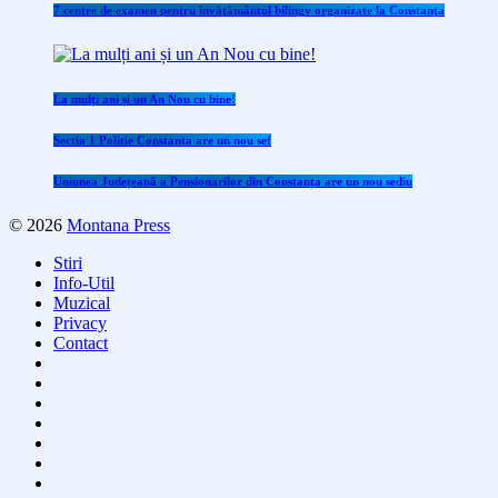
7 centre de examen pentru învăţământul bilingv organizate la Constanţa
La mulți ani și un An Nou cu bine!
Sectia 1 Politie Constanta are un nou sef
Uniunea Județeană a Pensionarilor din Constanța are un nou sediu
© 2026
Montana Press
Stiri
Info-Util
Muzical
Privacy
Contact