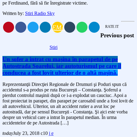
pe Ferdinand, fără să fie înregistrate victime.
Written by:
Stiri Radio Sky
EMAIL
RATE IT
Previous post
Stiri
Un sofer a intrat cu maşina în parapetul de pe
Autostrada Soarelui, iar autoturismul pe care îl
conducea a fost lovit ulterior de o altă maşină.
Reprezentanţii Direcţiei Regionale de Drumuri şi Poduri spun că
accidentul s-a produs pe ruta Bucureşti – Constanţa. Şoferul a
pierdut controlul maşinii după ce i-a explodat un cauciuc. Apoi a
fost proiectat in parapet, din parapet pe carosabil unde a fost lovit de
alt autovehicul. Ulterior, un alt accident rutier a avut loc pe
autostradă, dar pe sensul Bucureşti - Constanţa. Şi aici este vorba
despre un vehicul care a intrat în parapetul median. În urma
accidentelor de pe Autostrada […]
today
July 23, 2018
10