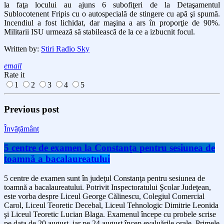
la faţa locului au ajuns 6 subofiţeri de la Detaşamentul
Sublocotenent Fripis cu o autospecială de stingere cu apă şi spumă.
Incendiul a fost lichidat, dar maşina a ars în proporţie de 90%.
Militarii ISU urmează să stabilească de la ce a izbucnit focul.
Written by:
Stiri Radio Sky
email
Rate it
1
2
3
4
5
Previous post
Învățământ
5 centre de examen la Constanţa pentru sesiunea de
toamnă a bacalaureatului
5 centre de examen sunt în judeţul Constanţa pentru sesiunea de
toamnă a bacalaureatului. Potrivit Inspectoratului Şcolar Judeţean,
este vorba despre Liceul George Călinescu, Colegiul Comercial
Carol, Liceul Teoretic Decebal, Liceul Tehnologic Dimitrie Leonida
şi Liceul Teoretic Lucian Blaga. Examenul începe cu probele scrise
pe data de 20 august, iar pe 24 august încep evaluările orale. Primele