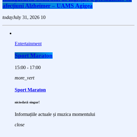
afecțiuni Alzheimer – UAMS Agigea
today
July 31, 2026
10
Entertainment
Sport Maraton
15:00 - 17:00
more_vert
Sport Maraton
niciodată singur!
Informațiile actuale și muzica momentului
close