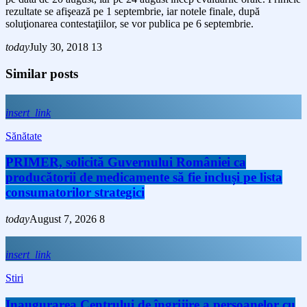
rezultate se afişează pe 1 septembrie, iar notele finale, după
soluţionarea contestaţiilor, se vor publica pe 6 septembrie.
today
July 30, 2018
13
Similar posts
insert_link
Sănătate
PRIMER, solicită Guvernului României ca
producătorii de medicamente să fie incluși pe lista
consumatorilor strategici
today
August 7, 2026
8
insert_link
Stiri
Inaugurarea Centrului de îngrijire a persoanelor cu