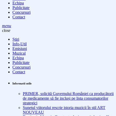
Echipa
Publicitate
Concursuri
Contact
menu
close
Știri
Info-Util
Emisiuni
Muzical
Echipa
Publicitate
Concursuri
Contact
Informatii utile
PRIMER, solicită Guvernului României ca producătorii
de medicamente să fie incluși pe lista consumatorilor
strategici
Sunetul viitorului rescrie istoria muzicii în stil ART
NOUVEAU