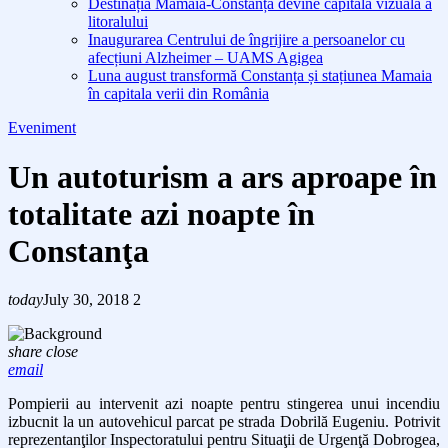
Destinația Mamaia-Constanța devine capitala vizuală a
litoralului
Inaugurarea Centrului de îngrijire a persoanelor cu
afecțiuni Alzheimer – UAMS Agigea
Luna august transformă Constanța și stațiunea Mamaia
în capitala verii din România
Eveniment
Un autoturism a ars aproape în
totalitate azi noapte în
Constanţa
today
July 30, 2018
2
share
close
email
Pompierii au intervenit azi noapte pentru stingerea unui incendiu
izbucnit la un autovehicul parcat pe strada Dobrilă Eugeniu. Potrivit
reprezentanţilor Inspectoratului pentru Situaţii de Urgenţă Dobrogea,