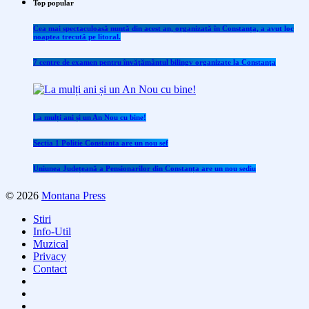
Top popular
Cea mai spectaculoasă nuntă din acest an, organizată în Constanța, a avut loc
noaptea trecută pe litoral.
7 centre de examen pentru învăţământul bilingv organizate la Constanţa
La mulți ani și un An Nou cu bine!
Sectia 1 Politie Constanta are un nou sef
Uniunea Județeană a Pensionarilor din Constanța are un nou sediu
© 2026
Montana Press
Stiri
Info-Util
Muzical
Privacy
Contact