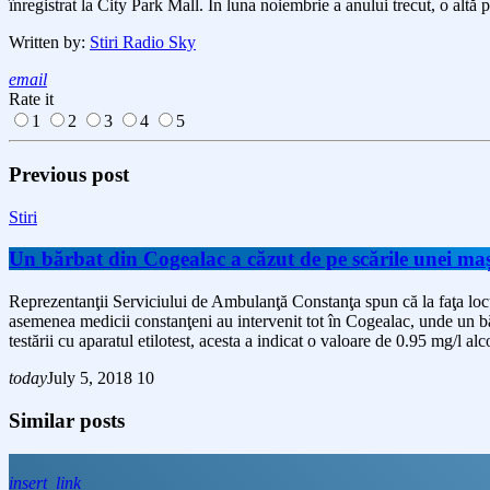
înregistrat la City Park Mall. În luna noiembrie a anului trecut, o altă p
Written by:
Stiri Radio Sky
email
Rate it
1
2
3
4
5
Previous post
Stiri
Un bărbat din Cogealac a căzut de pe scările unei maș
Reprezentanţii Serviciului de Ambulanţă Constanţa spun că la faţa locu
asemenea medicii constanţeni au intervenit tot în Cogealac, unde un bă
testării cu aparatul etilotest, acesta a indicat o valoare de 0.95 mg/l al
today
July 5, 2018
10
Similar posts
insert_link