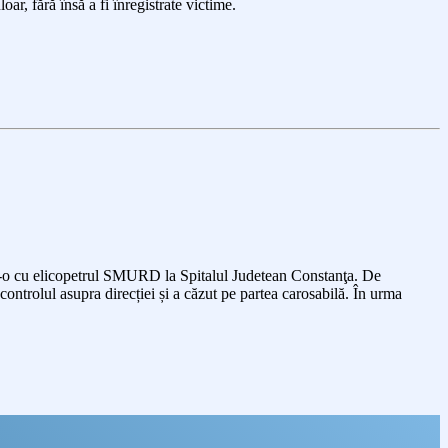
ar, fără însă a fi înregistrate victime.
tat-o cu elicopetrul SMURD la Spitalul Judetean Constanţa. De
ntrolul asupra direcției și a căzut pe partea carosabilă. În urma