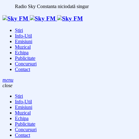
Radio Sky Constanta
niciodată singur
Știri
Info-Util
Emisiuni
Muzical
Echipa
Publicitate
Concursuri
Contact
menu
close
Știri
Info-Util
Emisiuni
Muzical
Echipa
Publicitate
Concursuri
Contact