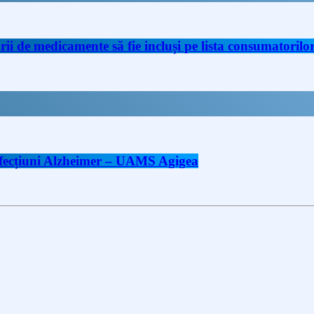
de medicamente să fie incluși pe lista consumatorilor 
 afecțiuni Alzheimer – UAMS Agigea