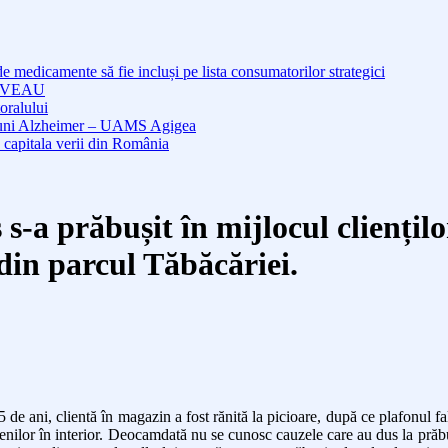
medicamente să fie incluși pe lista consumatorilor strategici
NOUVEAU
oralului
cțiuni Alzheimer – UAMS Agigea
 capitala verii din România
s-a prăbușit în mijlocul cliențil
 din parcul Tăbăcăriei.
e ani, clientă în magazin a fost rănită la picioare, după ce plafonul fals
ţenilor în interior. Deocamdată nu se cunosc cauzele care au dus la prăbu