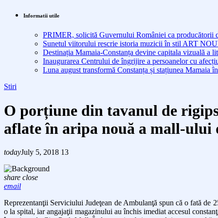
Informatii utile
PRIMER, solicită Guvernului României ca producătorii de 
Sunetul viitorului rescrie istoria muzicii în stil ART 
Destinația Mamaia-Constanța devine capitala vizuală a lit
Inaugurarea Centrului de îngrijire a persoanelor cu afe
Luna august transformă Constanța și stațiunea Mamaia în
Stiri
O porțiune din tavanul de rigips 
aflate în aripa nouă a mall-ului
today
July 5, 2018
13
share
close
email
Reprezentanţii Serviciului Judeţean de Ambulanţă spun că o fată de 25 d
o la spital, iar angajaţii magazinului au închis imediat accesul constan