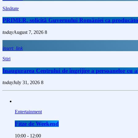
Sănătate
PRIMER, solicită Guvernului României ca producătorii 
today
August 7, 2026
8
insert_link
Stiri
Inaugurarea Centrului de îngrijire a persoanelor cu
today
July 31, 2026
8
Entertainment
Fitze de Weekend
10:00 - 12:00