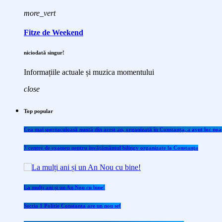
more_vert
Fitze de Weekend
niciodată singur!
Informațiile actuale și muzica momentului
close
Top popular
Cea mai spectaculoasă nuntă din acest an, organizată în Constanța, a avut loc noap
7 centre de examen pentru învăţământul bilingv organizate la Constanţa
La mulți ani și un An Nou cu bine!
Sectia 1 Politie Constanta are un nou sef