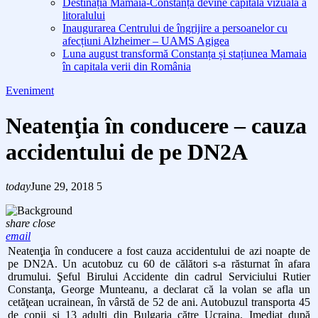
Destinația Mamaia-Constanța devine capitala vizuală a
litoralului
Inaugurarea Centrului de îngrijire a persoanelor cu
afecțiuni Alzheimer – UAMS Agigea
Luna august transformă Constanța și stațiunea Mamaia
în capitala verii din România
Eveniment
Neatenţia în conducere – cauza
accidentului de pe DN2A
today
June 29, 2018
5
share
close
email
Neatenţia în conducere a fost cauza accidentului de azi noapte de
pe DN2A. Un acutobuz cu 60 de călători s-a răsturnat în afara
drumului. Şeful Birului Accidente din cadrul Serviciului Rutier
Constanţa, George Munteanu, a declarat că la volan se afla un
cetăţean ucrainean, în vârstă de 52 de ani. Autobuzul transporta 45
de copii şi 13 adulţi din Bulgaria către Ucraina. Imediat după