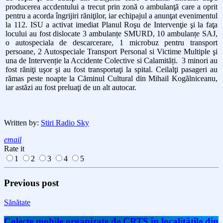
producerea accdentului a trecut prin zonă o ambulanţă care a oprit
pentru a acorda îngrijiri răniţilor, iar echipajul a anunţat evenimentul
la 112. ISU a activat imediat Planul Roşu de Intervenţie şi la faţa
locului au fost dislocate 3 ambulanțe SMURD, 10 ambulanțe SAJ,
o autospeciala de descarcerare, 1 microbuz pentru transport
persoane, 2 Autospeciale Transport Personal si Victime Multiple şi
una de Intervenție la Accidente Colective si Calamități. 3 minori au
fost răniţi uşor şi au fost transportaţi la spital. Ceilalţi pasageri au
rămas peste noapte la Căminul Cultural din Mihail Kogălniceanu,
iar astăzi au fost preluaţi de un alt autocar.
Written by:
Stiri Radio Sky
email
Rate it
1
2
3
4
5
Previous post
Sănătate
Colecte mobile organizate de CRTS în localităţile din