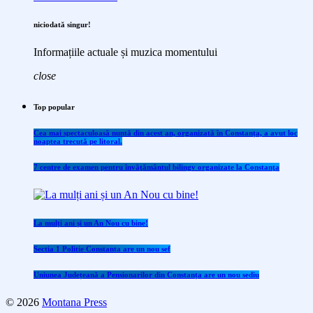
niciodată singur!
Informațiile actuale și muzica momentului
close
Top popular
Cea mai spectaculoasă nuntă din acest an, organizată în Constanța, a avut loc
noaptea trecută pe litoral.
7 centre de examen pentru învăţământul bilingv organizate la Constanţa
La mulți ani și un An Nou cu bine!
Sectia 1 Politie Constanta are un nou sef
Uniunea Județeană a Pensionarilor din Constanța are un nou sediu
© 2026
Montana Press