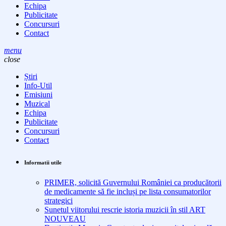
Echipa
Publicitate
Concursuri
Contact
menu
close
Știri
Info-Util
Emisiuni
Muzical
Echipa
Publicitate
Concursuri
Contact
Informatii utile
PRIMER, solicită Guvernului României ca producătorii
de medicamente să fie incluși pe lista consumatorilor
strategici
Sunetul viitorului rescrie istoria muzicii în stil ART
NOUVEAU