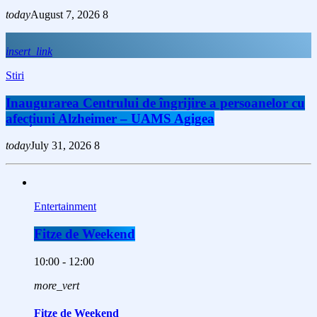
today
August 7, 2026
8
insert_link
Stiri
Inaugurarea Centrului de îngrijire a persoanelor cu
afecțiuni Alzheimer – UAMS Agigea
today
July 31, 2026
8
Entertainment
Fitze de Weekend
10:00 - 12:00
more_vert
Fitze de Weekend