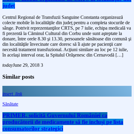
judeţ
Centrul Regional de Transfuzii Sanguine Constanta organizează
colecte mobile în localităţile din judeţ pentru a completa stocurile de
sânge. Potrivit reprezentanţilor CRTS, pe 7 iulie, echipa medicală va
fi prezentă la Căminul Cultural din Corbu unde sunt aşteptate la
donare, între orele 8.30 şi 13.30, persoanele sănătoase din comună şi
din localităţile învecinate care doresc să îi ajute pe pacienţii care
necesită tratament transfuzional. Acţiuni similare au loc pe 12 iulie,
în acelaşi interval orar, la Spitalul Orăşenesc din Cernavodă […]
today
June 29, 2018
3
Similar posts
insert_link
Sănătate
PRIMER, solicită Guvernului României ca
producătorii de medicamente să fie incluși pe lista
consumatorilor strategici