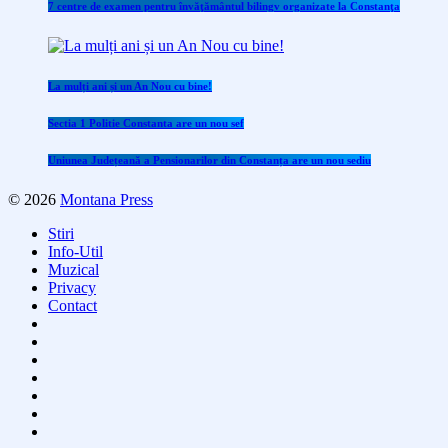
7 centre de examen pentru învăţământul bilingv organizate la Constanţa
La mulți ani și un An Nou cu bine!
Sectia 1 Politie Constanta are un nou sef
Uniunea Județeană a Pensionarilor din Constanța are un nou sediu
© 2026
Montana Press
Stiri
Info-Util
Muzical
Privacy
Contact