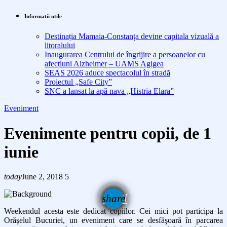
Informatii utile
Destinația Mamaia-Constanța devine capitala vizuală a
litoralului
Inaugurarea Centrului de îngrijire a persoanelor cu
afecțiuni Alzheimer – UAMS Agigea
SEAS 2026 aduce spectacolul în stradă
Proiectul „Safe City”
SNC a lansat la apă nava „Histria Elara”
Eveniment
Evenimente pentru copii, de 1
iunie
today
June 2, 2018
5
email
share
Weekendul acesta este dedicat copiilor. Cei mici pot participa la
Orăşelul Bucuriei, un eveniment care se desfăşoară în parcarea