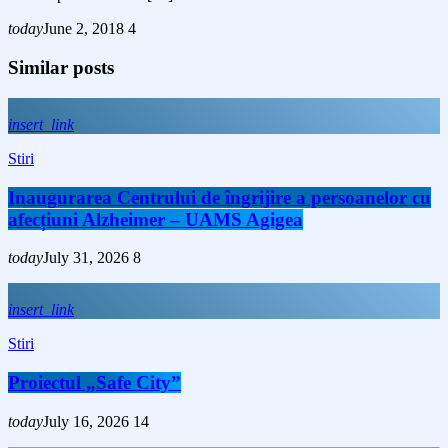
today
June 2, 2018
4
Similar posts
insert_link
Stiri
Inaugurarea Centrului de îngrijire a persoanelor cu
afecțiuni Alzheimer – UAMS Agigea
today
July 31, 2026
8
insert_link
Stiri
Proiectul „Safe City”
today
July 16, 2026
14