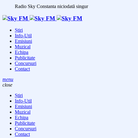
Radio Sky Constanta
niciodată singur
Știri
Info-Util
Emisiuni
Muzical
Echipa
Publicitate
Concursuri
Contact
menu
close
Știri
Info-Util
Emisiuni
Muzical
Echipa
Publicitate
Concursuri
Contact