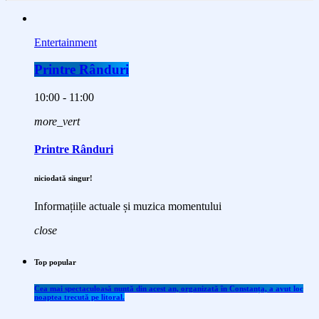
Entertainment
Printre Rânduri
10:00 - 11:00
more_vert
Printre Rânduri
niciodată singur!
Informațiile actuale și muzica momentului
close
Top popular
Cea mai spectaculoasă nuntă din acest an, organizată în Constanța, a avut loc
noaptea trecută pe litoral.