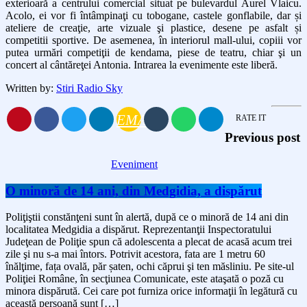
exterioară a centrului comercial situat pe bulevardul Aurel Vlaicu.
Acolo, ei vor fi întâmpinaţi cu tobogane, castele gonflabile, dar și
ateliere de creaţie, arte vizuale şi plastice, desene pe asfalt și
competitii sportive. De asemenea, în interiorul mall-ului, copiii vor
putea urmări competiţii de kendama, piese de teatru, chiar şi un
concert al cântăreţei Antonia. Intrarea la evenimente este liberă.
Written by:
Stiri Radio Sky
EMAIL
RATE IT
Previous post
Eveniment
O minoră de 14 ani, din Medgidia, a dispărut
Poliţiştii constănţeni sunt în alertă, după ce o minoră de 14 ani din
localitatea Medgidia a dispărut. Reprezentanţii Inspectoratului
Judeţean de Poliţie spun că adolescenta a plecat de acasă acum trei
zile şi nu s-a mai întors. Potrivit acestora, fata are 1 metru 60
înălţime, fața ovală, păr șaten, ochi căprui şi ten măsliniu. Pe site-ul
Poliţiei Române, în secţiunea Comunicate, este ataşată o poză cu
minora dispărută. Cei care pot furniza orice informaţii în legătură cu
această persoană sunt […]